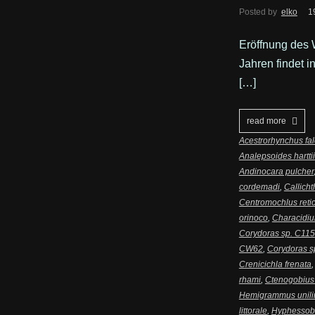
Posted by
elko
1
Eröffnung des 
Jahren findet i
[…]
read more
Acestrorhynchus fal
Analepsoides harttii
Andinocara pulcher
cordemadi
,
Callicht
Centromochlus retic
orinoco
,
Characidiu
Corydoras sp. C115
CW62
,
Corydoras s
Crenicichla frenata
rhami
,
Ctenogobius 
Hemigrammus unili
littorale
,
Hyphessob