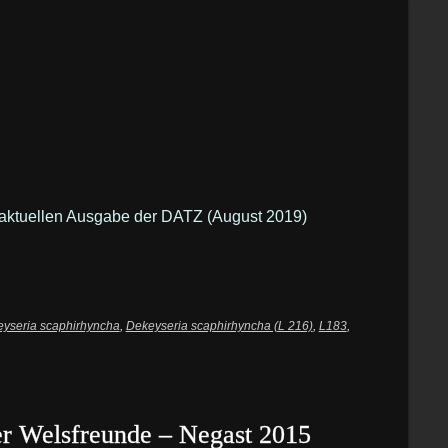
er aktuellen Ausgabe der DATZ (August 2019)
yseria scaphirhyncha
,
Dekeyseria scaphirhyncha (L 216)
,
L183
,
er Welsfreunde – Negast 2015