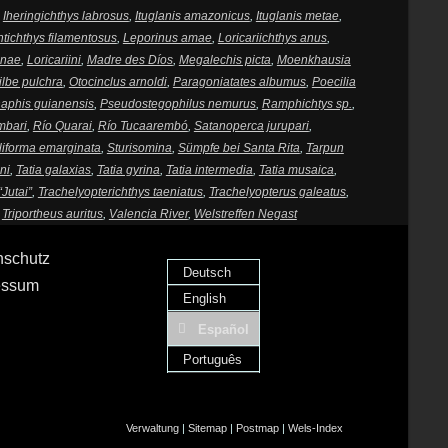
,
Iheringichthys labrosus
,
Ituglanis amazonicus
,
Ituglanis metae
,
tichthys filamentosus
,
Leporinus amae
,
Loricariichthys anus
,
inae
,
Loricariini
,
Madre des Díos
,
Megalechis picta
,
Moenkhausia
ilbe pulchra
,
Otocinclus arnoldi
,
Paragoniatates albumus
,
Poecilia
aphis guianensis
,
Pseudostegophilus nemurus
,
Ramphichtys sp.
,
mbari
,
Río Quarai
,
Río Tucaarembó
,
Satanoperca jurupari
,
iforma emarginata
,
Sturisomina
,
Sümpfe bei Santa Rita
,
Tarpun
ni
,
Tatia galaxias
,
Tatia gyrina
,
Tatia intermedia
,
Tatia musaica
,
“Jutai”
,
Trachelyopterichthys taeniatus
,
Trachelyopterus galeatus
,
,
Triportheus auritus
,
Valencia River
,
Welstreffen Negast
nschutz
Deutsch
essum
English
Español
Português
Verwaltung
|
Sitemap
|
Postmap
|
Wels-Index