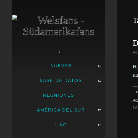
T
D
Po
NUEVAS
Ha
au
BASE DE DATOS
r
REUNIÓNES
Ac
L2
AMÉRICA DEL SUR
L-KO