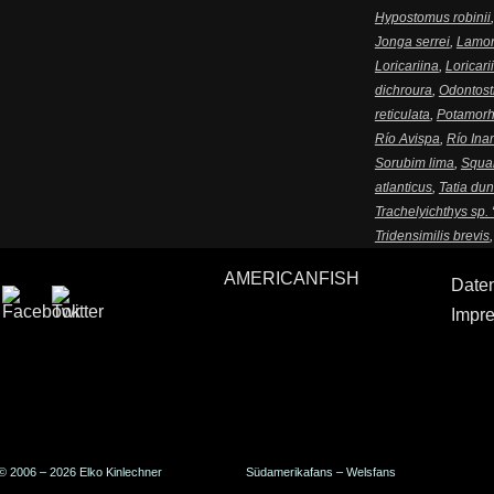
Hypostomus robinii
Jonga serrei
,
Lamon
Loricariina
,
Loricari
dichroura
,
Odontost
reticulata
,
Potamorh
Río Avispa
,
Río Ina
Sorubim lima
,
Squal
atlanticus
,
Tatia dun
Trachelyichthys sp. 
Tridensimilis brevis
AMERICANFISH
Date
Impr
© 2006 – 2026 Elko Kinlechner
Südamerikafans – Welsfans