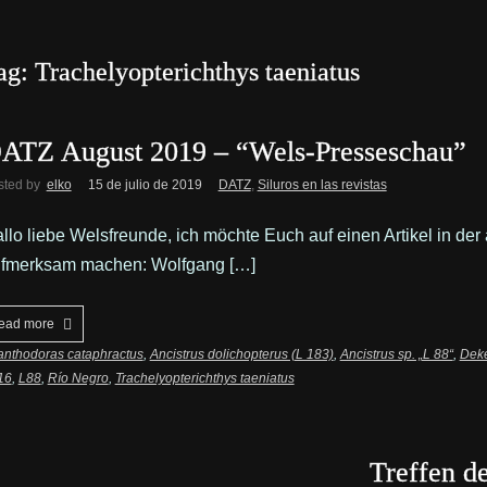
ag: Trachelyopterichthys taeniatus
ATZ August 2019 – “Wels-Presseschau”
sted by
elko
15 de julio de 2019
DATZ
,
Siluros en las revistas
llo liebe Welsfreunde, ich möchte Euch auf einen Artikel in d
fmerksam machen: Wolfgang […]
ead more
anthodoras cataphractus
,
Ancistrus dolichopterus (L 183)
,
Ancistrus sp. „L 88“
,
Deke
16
,
L88
,
Río Negro
,
Trachelyopterichthys taeniatus
Treffen d