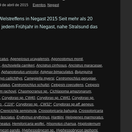
9 de abril de 2015
Eventos
,
Negast
Welstreffens in Negast 2015 Seit mehr als 20
n jedem Frühjahr in Negast, nahe Stralsund das
catus
,
Ageneiosus ucayalensis
,
Agonostomus monti
,
,
Anchoviella carrikeri
,
Ancistrus cirrhosus
,
Ancistrus maracasae
,
,
Aphanotorulus unicolor
,
Astynax bimaculatus
,
Bujurquina
hys callichthys
,
Camegiella myersi
,
Centromochlus perugiae
,
ulatus
,
Centromochlus schultzi
,
Cetopsis coecutiens
,
Cetopsis
m rachovii
,
Chasmocranus sp.
,
Cichlasoma amazonarum
,
,
Corydoras sp. CW40
,
Corydoras sp. CW41
,
Corydoras sp.
p. „C116“
,
Corydoras sp. „CW32“
,
Corydoras sp.aff. aeneus
,
,
Crenicichla semisincta
,
Crossoloricaria bahuaja
,
Crossoloricaria
fasciatus
,
Erythrinus erythrinus
,
Harttiini
,
Helogenes marmoratus
,
neatus
,
Hemiloricaria wolfei.
,
Hisonotus charrua
,
Hoplosternum
rycon pando
,
Hyphessobrycon sp.
,
Hyphessobrycon taphorni
,