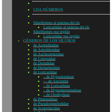
LDA-NÚMEROS
Siluriformes al sistema del río
Loricariidae al sistema del río
Siluriformes por región
Loricariidae por región
GÉNEROS DE LOS SILUROS
de Aspredinidae
de Astroblepidae
de Auchenipteridae
de Cetopsidae
de Doradidae
de Heptapteridae
de Loricariidae
– de Hypostominae
— de Ancistrini
– de Loricariinae
– de Hypoptopomatinae
– de Otothyrinae
de Pimelodidae
de Pseudopimelodidae
de Scoloplacidae