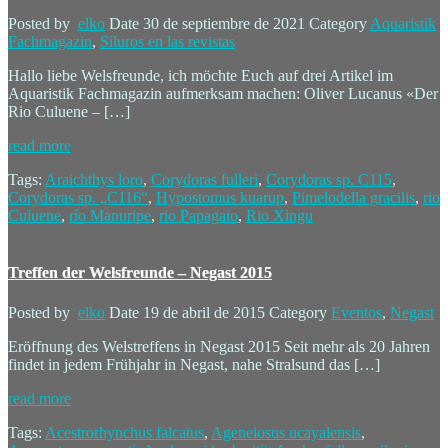
Posted by
elko
Date
30 de septiembre de 2021
Category
Aquaristik
Fachmagazin
,
Siluros en las revistas
Hallo liebe Welsfreunde, ich möchte Euch auf drei Artikel im
Aquaristik Fachmagazin aufmerksam machen: Oliver Lucanus «Der
Rio Culuene – […]
read more
Tags:
Araichthys loro
,
Corydoras fulleri
,
Corydoras sp. C115
,
Corydoras sp. „C116“
,
Hypostomus kuarup
,
Pimelodella gracilis
,
rio
Culuene
,
río Manuripe
,
rio Papagaio
,
Rio Xingu
Treffen der Welsfreunde – Negast 2015
Posted by
elko
Date
19 de abril de 2015
Category
Eventos
,
Negast
Eröffnung des Welstreffens in Negast 2015 Seit mehr als 20 Jahren
findet in jedem Frühjahr in Negast, nahe Stralsund das […]
read more
Tags:
Acestrorhynchus falcatus
,
Ageneiosus ucayalensis
,