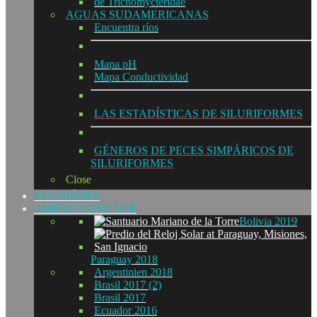
de Trichomycteridae
AGUAS SUDAMERICANAS
Encuentra ríos
Mapa pH
Mapa Conductividad
LAS ESTADÍSTICAS DE SILURIFORMES
GÉNEROS DE PECES SIMPÁRICOS DE
SILURIFORMES
Close
REUNIÓNES
AMÉRICA DEL SUR
Bolivia 2019
Paraguay 2018
Argentinien 2018
Brasil 2017 (2)
Brasil 2017
Ecuador 2016