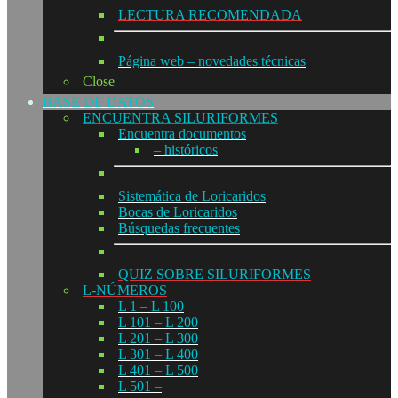
LECTURA RECOMENDADA
Página web – novedades técnicas
Close
BASE DE DATOS
ENCUENTRA SILURIFORMES
Encuentra documentos
– históricos
Sistemática de Loricaridos
Bocas de Loricaridos
Búsquedas frecuentes
QUIZ SOBRE SILURIFORMES
L-NÚMEROS
L 1 – L 100
L 101 – L 200
L 201 – L 300
L 301 – L 400
L 401 – L 500
L 501 –