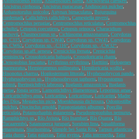
Agonostomus monti
,
Analepsoides harttii
,
Anchoviella carrikeri
,
Ancistrus cirrhosus
,
Ancistrus maracasae
,
Andinocara pulcher
,
Aphanotorulus unicolor
,
Astynax bimaculatus
,
Bujurquina
cordemadi
,
Callichthys callichthys
,
Camegiella myersi
,
Centromochlus perugiae
,
Centromochlus reticulatus
,
Centromochlus
schultzi
,
Cetopsis coecutiens
,
Cetopsis orinoco
,
Characidium
rachovii
,
Chasmocranus sp.
,
Cichlasoma amazonarum
,
Corydoras
sp. C115
,
Corydoras sp. CW40
,
Corydoras sp. CW41
,
Corydoras
sp. CW62
,
Corydoras sp. „C116“
,
Corydoras sp. „CW32“
,
Corydoras sp.aff. aeneus
,
Crenicichla frenata
,
Crenicichla
semisincta
,
Crossoloricaria bahuaja
,
Crossoloricaria rhami
,
Ctenogobius fasciatus
,
Erythrinus erythrinus
,
Harttiini
,
Helogenes
marmoratus
,
Hemigrammus unilineatus
,
Hemiloricaria wolfei.
,
Hisonotus charrua
,
Hoplosternum littorale
,
Hyphessobrycon pando
,
Hyphessobrycon sp.
,
Hyphessobrycon taphorni
,
Hypostomus
robinii
,
Iheringichthys labrosus
,
Ituglanis amazonicus
,
Ituglanis
metae
,
Jonga serrei
,
Lamontichthys filamentosus
,
Leporinus amae
,
Loricariichthys anus
,
Loricariina
,
Loricariinae
,
Loricariini
,
Madre
des Díos
,
Megalechis picta
,
Moenkhausia dichroura
,
Odontostilbe
pulchra
,
Otocinclus arnoldi
,
Paragoniatates albumus
,
Poecilia
reticulata
,
Potamorhaphis guianensis
,
Pseudostegophilus nemurus
,
Ramphichtys sp.
,
Río Avispa
,
Río Inambari
,
Río Quarai
,
Río
Tucaarembó
,
Satanoperca jurupari
,
Sorubim lima
,
Squaliforma
emarginata
,
Sturisomina
,
Sümpfe bei Santa Rita
,
Tarpun atlanticus
,
Tatia dunni
,
Tatia galaxias
,
Tatia gyrina
,
Tatia intermedia
,
Tatia