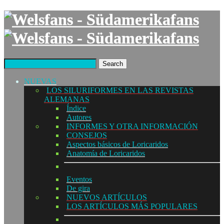
Search
NUEVAS
LOS SILURIFORMES EN LAS REVISTAS
ALEMANAS
Índice
Autores
INFORMES Y OTRA INFORMACIÓN
CONSEJOS
Aspectos básicos de Loricaridos
Anatomía de Loricaridos
Eventos
De gira
NUEVOS ARTÍCULOS
LOS ARTÍCULOS MÁS POPULARES