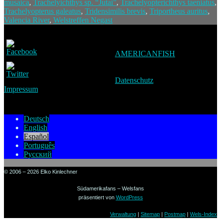
musaica
,
Trachelyichthys sp. “Jutai”
,
Trachelyopterichthys taeniatus
,
Trachelyopterus galeatus
,
Tridensimilis brevis
,
Triportheus auritus
,
Valencia River
,
Welstreffen Negast
AMERICANFISH
Datenschutz
Impressum
Deutsch
English
Español
Português
Русский
© 2006 – 2026 Elko Kinlechner
Südamerikafans – Welsfans
präsentiert von
WordPress
Verwaltung
|
Sitemap
|
Postmap
|
Wels-Index