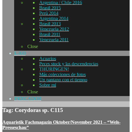
Argentina / Chile 2016
Brasil 2015
Perú 2014
Argentina 2014
Brasil 2013
Venezuela 2012
Brasil 2011
Venezuela 2011
Close
L-KO
Acuarios
Peces stock y las descendencias
THÜRINGEN!
Más colecciones de fotos
Un pantano con el tiempo
Sobre mí
Close
INDICADOR
Tag: Corydoras sp. C115
Aquaristik Fachmagazin Oktober/November 2021 – “Wels-
Presseschau”