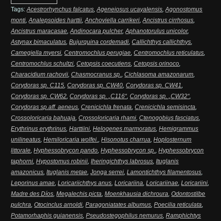
Tags:
Acestrorhynchus falcatus
,
Ageneiosus ucayalensis
,
Agonostomus
monti
,
Analepsoides harttii
,
Anchoviella carrikeri
,
Ancistrus cirrhosus
,
Ancistrus maracasae
,
Andinocara pulcher
,
Aphanotorulus unicolor
,
Astynax bimaculatus
,
Bujurquina cordemadi
,
Callichthys callichthys
,
Camegiella myersi
,
Centromochlus perugiae
,
Centromochlus reticulatus
,
Centromochlus schultzi
,
Cetopsis coecutiens
,
Cetopsis orinoco
,
Characidium rachovii
,
Chasmocranus sp.
,
Cichlasoma amazonarum
,
Corydoras sp. C115
,
Corydoras sp. CW40
,
Corydoras sp. CW41
,
Corydoras sp. CW62
,
Corydoras sp. „C116“
,
Corydoras sp. „CW32“
,
Corydoras sp.aff. aeneus
,
Crenicichla frenata
,
Crenicichla semisincta
,
Crossoloricaria bahuaja
,
Crossoloricaria rhami
,
Ctenogobius fasciatus
,
Erythrinus erythrinus
,
Harttiini
,
Helogenes marmoratus
,
Hemigrammus
unilineatus
,
Hemiloricaria wolfei.
,
Hisonotus charrua
,
Hoplosternum
littorale
,
Hyphessobrycon pando
,
Hyphessobrycon sp.
,
Hyphessobrycon
taphorni
,
Hypostomus robinii
,
Iheringichthys labrosus
,
Ituglanis
amazonicus
,
Ituglanis metae
,
Jonga serrei
,
Lamontichthys filamentosus
,
Leporinus amae
,
Loricariichthys anus
,
Loricariina
,
Loricariinae
,
Loricariini
,
Madre des Díos
,
Megalechis picta
,
Moenkhausia dichroura
,
Odontostilbe
pulchra
,
Otocinclus arnoldi
,
Paragoniatates albumus
,
Poecilia reticulata
,
Potamorhaphis guianensis
,
Pseudostegophilus nemurus
,
Ramphichtys