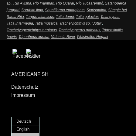
sp.
,
Río Avispa
,
Río Inambari
,
Río Quarai
,
Río Tucaarembó
,
Satanoperca
jurupari
,
Sorubim lima
,
Squaliforma emarginata
,
Sturisomina
,
Sümpfe bei
Santa Rita
,
Tarpun atlanticus
,
Tatia dunni
,
Tatia galaxias
,
Tatia gyrina
,
Tatia intermedia
,
Tatia musaica
,
Trachelyichthys sp. “Jutai”
,
Trachelyopterichthys taeniatus
,
Trachelyopterus galeatus
,
Tridensimilis
brevis
,
Triportheus auritus
,
Valencia River
,
Welstreffen Negast
AMERICANFISH
Datenschutz
Impressum
Deutsch
English