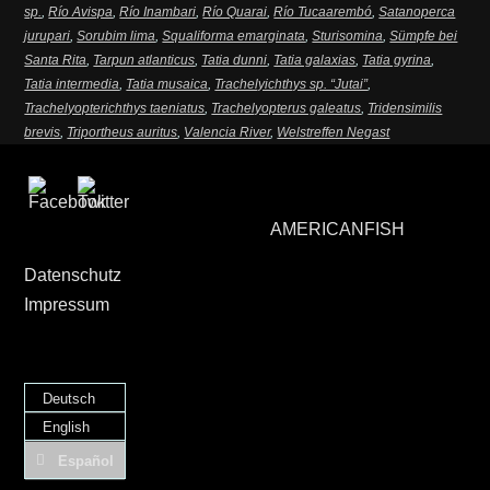
sp.
,
Río Avispa
,
Río Inambari
,
Río Quarai
,
Río Tucaarembó
,
Satanoperca
jurupari
,
Sorubim lima
,
Squaliforma emarginata
,
Sturisomina
,
Sümpfe bei
Santa Rita
,
Tarpun atlanticus
,
Tatia dunni
,
Tatia galaxias
,
Tatia gyrina
,
Tatia intermedia
,
Tatia musaica
,
Trachelyichthys sp. “Jutai”
,
Trachelyopterichthys taeniatus
,
Trachelyopterus galeatus
,
Tridensimilis
brevis
,
Triportheus auritus
,
Valencia River
,
Welstreffen Negast
AMERICANFISH
Datenschutz
Impressum
Deutsch
English
Español