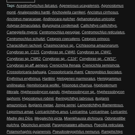
Tags:
Acestrorhynchus falcatus
,
Ageneiosus ucayalensis
,
Agonostomus
monti
,
Analepsoides harttii
,
Anchoviella carrikeri
,
Ancistrus cirrhosus
,
Ancistrus maracasae
,
Andinocara pulcher
,
Aphanotorulus unicolor
,
Astynax bimaculatus
,
Bujurquina cordemadi
,
Callichthys callichthys
,
Camegiella myersi
,
Centromochlus perugiae
,
Centromochlus reticulatus
,
Centromochlus schultzi
,
Cetopsis coecutiens
,
Cetopsis orinoco
,
Characidium rachovii
,
Chasmocranus sp.
,
Cichlasoma amazonarum
,
Corydoras sp. C115
,
Corydoras sp. CW40
,
Corydoras sp. CW41
,
Corydoras sp. CW62
,
Corydoras sp. „C116“
,
Corydoras sp. „CW32“
,
Corydoras sp.aff. aeneus
,
Crenicichla frenata
,
Crenicichla semisincta
,
Crossoloricaria bahuaja
,
Crossoloricaria rhami
,
Ctenogobius fasciatus
,
Erythrinus erythrinus
,
Harttiini
,
Helogenes marmoratus
,
Hemigrammus
unilineatus
,
Hemiloricaria wolfei.
,
Hisonotus charrua
,
Hoplosternum
littorale
,
Hyphessobrycon pando
,
Hyphessobrycon sp.
,
Hyphessobrycon
taphorni
,
Hypostomus robinii
,
Iheringichthys labrosus
,
Ituglanis
amazonicus
,
Ituglanis metae
,
Jonga serrei
,
Lamontichthys filamentosus
,
Leporinus amae
,
Loricariichthys anus
,
Loricariina
,
Loricariinae
,
Loricariini
,
Madre des Díos
,
Megalechis picta
,
Moenkhausia dichroura
,
Odontostilbe
pulchra
,
Otocinclus arnoldi
,
Paragoniatates albumus
,
Poecilia reticulata
,
Potamorhaphis guianensis
,
Pseudostegophilus nemurus
,
Ramphichtys