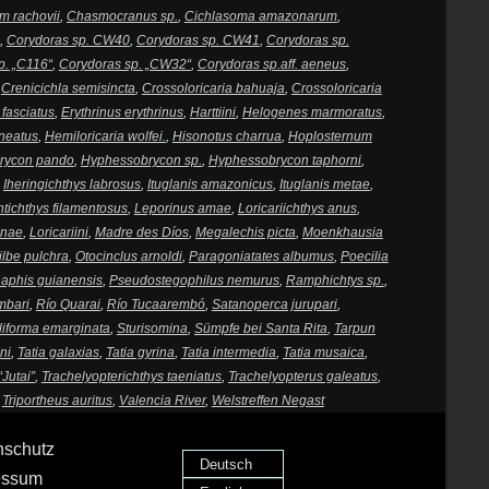
m rachovii
,
Chasmocranus sp.
,
Cichlasoma amazonarum
,
,
Corydoras sp. CW40
,
Corydoras sp. CW41
,
Corydoras sp.
p. „C116“
,
Corydoras sp. „CW32“
,
Corydoras sp.aff. aeneus
,
,
Crenicichla semisincta
,
Crossoloricaria bahuaja
,
Crossoloricaria
fasciatus
,
Erythrinus erythrinus
,
Harttiini
,
Helogenes marmoratus
,
neatus
,
Hemiloricaria wolfei.
,
Hisonotus charrua
,
Hoplosternum
rycon pando
,
Hyphessobrycon sp.
,
Hyphessobrycon taphorni
,
,
Iheringichthys labrosus
,
Ituglanis amazonicus
,
Ituglanis metae
,
tichthys filamentosus
,
Leporinus amae
,
Loricariichthys anus
,
inae
,
Loricariini
,
Madre des Díos
,
Megalechis picta
,
Moenkhausia
ilbe pulchra
,
Otocinclus arnoldi
,
Paragoniatates albumus
,
Poecilia
aphis guianensis
,
Pseudostegophilus nemurus
,
Ramphichtys sp.
,
mbari
,
Río Quarai
,
Río Tucaarembó
,
Satanoperca jurupari
,
iforma emarginata
,
Sturisomina
,
Sümpfe bei Santa Rita
,
Tarpun
ni
,
Tatia galaxias
,
Tatia gyrina
,
Tatia intermedia
,
Tatia musaica
,
“Jutai”
,
Trachelyopterichthys taeniatus
,
Trachelyopterus galeatus
,
,
Triportheus auritus
,
Valencia River
,
Welstreffen Negast
nschutz
Deutsch
essum