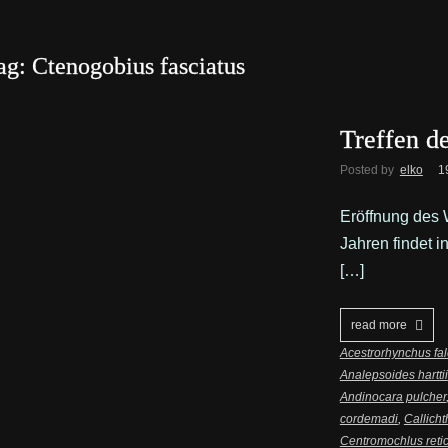
ag: Ctenogobius fasciatus
Treffen d
Posted by
elko
1
Eröffnung des 
Jahren findet i
[…]
read more
Acestrorhynchus fal
Analepsoides harttii
Andinocara pulcher
cordemadi
,
Callicht
Centromochlus retic