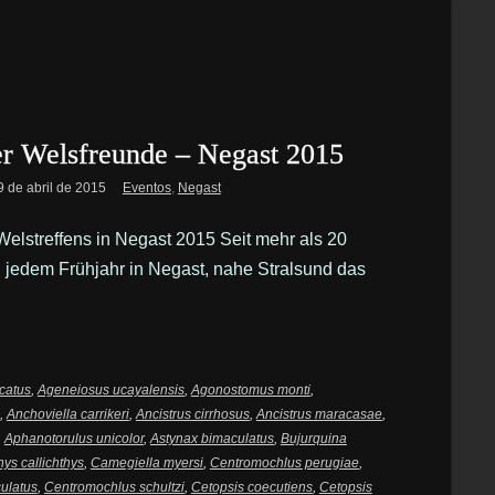
er Welsfreunde – Negast 2015
9 de abril de 2015
Eventos
,
Negast
Welstreffens in Negast 2015 Seit mehr als 20
n jedem Frühjahr in Negast, nahe Stralsund das
catus
,
Ageneiosus ucayalensis
,
Agonostomus monti
,
,
Anchoviella carrikeri
,
Ancistrus cirrhosus
,
Ancistrus maracasae
,
,
Aphanotorulus unicolor
,
Astynax bimaculatus
,
Bujurquina
hys callichthys
,
Camegiella myersi
,
Centromochlus perugiae
,
ulatus
,
Centromochlus schultzi
,
Cetopsis coecutiens
,
Cetopsis