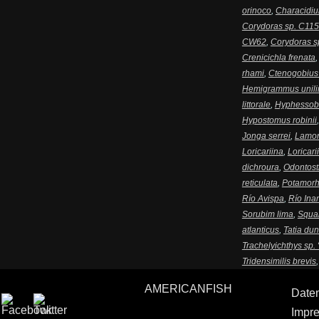
orinoco
,
Characidiu
Corydoras sp. C115
CW62
,
Corydoras s
Crenicichla frenata
rhami
,
Ctenogobius 
Hemigrammus unili
littorale
,
Hyphessob
Hypostomus robinii
Jonga serrei
,
Lamon
Loricariina
,
Loricari
dichroura
,
Odontost
reticulata
,
Potamorh
Río Avispa
,
Río Ina
Sorubim lima
,
Squal
atlanticus
,
Tatia dun
Trachelyichthys sp. 
Tridensimilis brevis
AMERICANFISH
Date
Impr