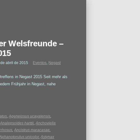
der Welsfreunde –
015
 de abril de 2015
Eventos
,
Negast
treffens in Negast 2015 Seit mehr als
 jedem Frühjahr in Negast, nahe
atus
,
Ageneiosus ucayalensis
,
,
Analepsoides harttii
,
Anchoviella
irrhosus
,
Ancistrus maracasae
,
Aphanotorulus unicolor
,
Astynax