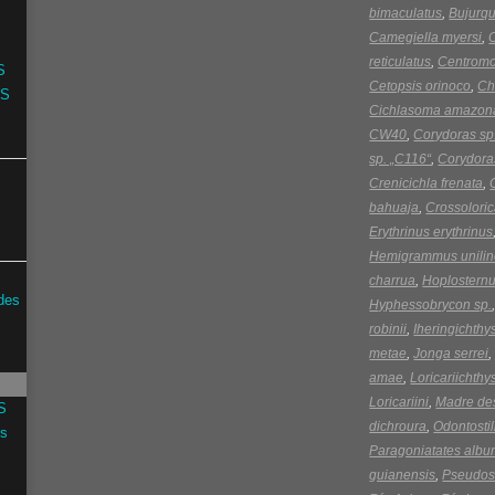
bimaculatus
,
Bujurq
Camegiella myersi
,
reticulatus
,
Centromo
S
Cetopsis orinoco
,
Ch
ÁS
Cichlasoma amazon
CW40
,
Corydoras s
sp. „C116“
,
Corydora
Crenicichla frenata
,
bahuaja
,
Crossoloric
Erythrinus erythrinus
Hemigrammus unilin
charrua
,
Hoplosternum
des
Hyphessobrycon sp.
robinii
,
Iheringichthy
metae
,
Jonga serrei
amae
,
Loricariichthy
Loricariini
,
Madre de
S
dichroura
,
Odontosti
os
Paragoniatates alb
guianensis
,
Pseudos