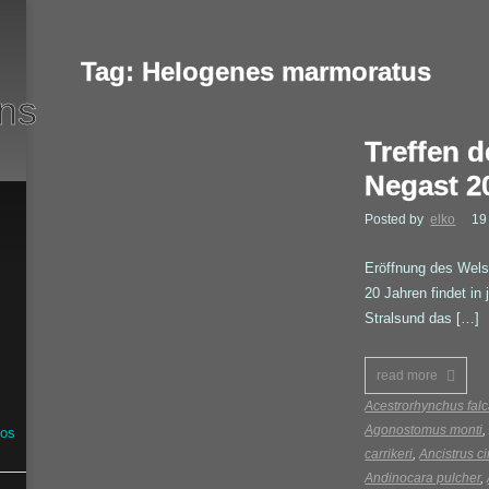
Tag: Helogenes marmoratus
Treffen 
Negast 2
Posted by
elko
19
Eröffnung des Wels
20 Jahren findet in
Stralsund das […]
read more
Acestrorhynchus falc
Agonostomus monti
dos
carrikeri
,
Ancistrus c
Andinocara pulcher
,