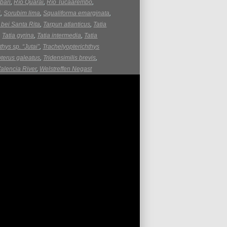
bari
,
Río Quarai
,
Río Tucaarembó
,
i
,
Sorubim lima
,
Squaliforma emarginata
,
bei Santa Rita
,
Tarpun atlanticus
,
Tatia
,
Tatia gyrina
,
Tatia intermedia
,
Tatia
thys sp. “Jutai”
,
Trachelyopterichthys
terus galeatus
,
Tridensimilis brevis
,
alencia River
,
Welstreffen Negast