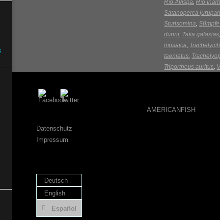
Río Avispa
,
Río Inam
Satanoperca jurupar
Sturisomina
,
Sümpfe 
dunni
,
Tatia galaxias
musaica
,
Trachelyich
s
taeniatus
,
Trachelyop
Triportheus auritus
,
V
AMERICANFISH
Datenschutz
Impressum
Deutsch
English
Español