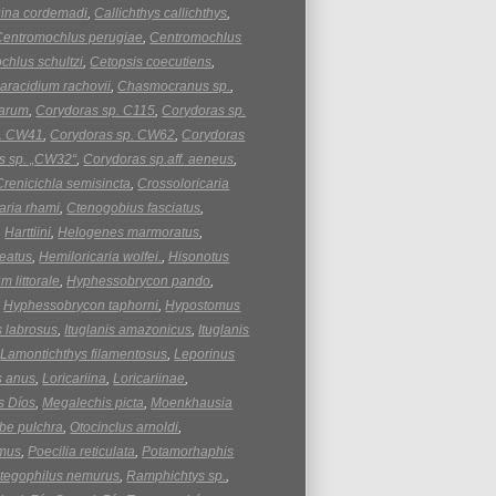
uina cordemadi
,
Callichthys callichthys
,
Centromochlus perugiae
,
Centromochlus
chlus schultzi
,
Cetopsis coecutiens
,
aracidium rachovii
,
Chasmocranus sp.
,
arum
,
Corydoras sp. C115
,
Corydoras sp.
p. CW41
,
Corydoras sp. CW62
,
Corydoras
s sp. „CW32“
,
Corydoras sp.aff. aeneus
,
Crenicichla semisincta
,
Crossoloricaria
aria rhami
,
Ctenogobius fasciatus
,
,
Harttiini
,
Helogenes marmoratus
,
eatus
,
Hemiloricaria wolfei.
,
Hisonotus
 littorale
,
Hyphessobrycon pando
,
,
Hyphessobrycon taphorni
,
Hypostomus
s labrosus
,
Ituglanis amazonicus
,
Ituglanis
,
Lamontichthys filamentosus
,
Leporinus
s anus
,
Loricariina
,
Loricariinae
,
s Díos
,
Megalechis picta
,
Moenkhausia
lbe pulchra
,
Otocinclus arnoldi
,
umus
,
Poecilia reticulata
,
Potamorhaphis
tegophilus nemurus
,
Ramphichtys sp.
,