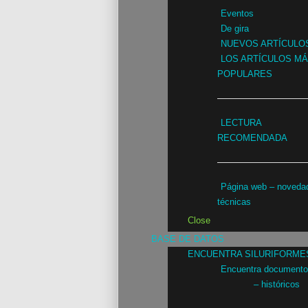
Eventos
De gira
NUEVOS ARTÍCULO
LOS ARTÍCULOS M
POPULARES
LECTURA
RECOMENDADA
Página web – noveda
técnicas
Close
BASE DE DATOS
ENCUENTRA SILURIFORME
Encuentra document
– históricos