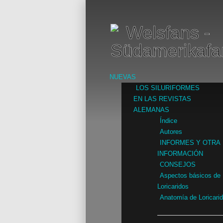
NUEVAS
LOS SILURIFORMES
EN LAS REVISTAS
ALEMANAS
Índice
Autores
INFORMES Y OTRA
INFORMACIÓN
CONSEJOS
Aspectos básicos de
Loricaridos
Anatomía de Loricari