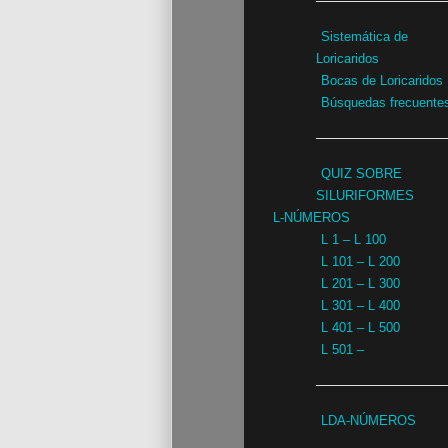
Sistemática de
Loricaridos
Bocas de Loricaridos
Búsquedas frecuente
QUIZ SOBRE
SILURIFORMES
L-NÚMEROS
L 1 – L 100
L 101 – L 200
L 201 – L 300
L 301 – L 400
L 401 – L 500
L 501 –
LDA-NÚMEROS