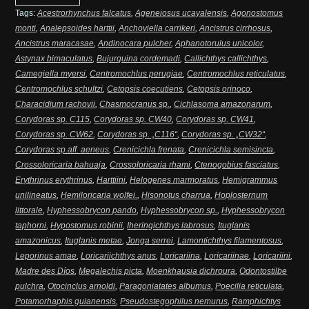
Tags:
Acestrorhynchus falcatus
,
Ageneiosus ucayalensis
,
Agonostomus
monti
,
Analepsoides harttii
,
Anchoviella carrikeri
,
Ancistrus cirrhosus
,
Ancistrus maracasae
,
Andinocara pulcher
,
Aphanotorulus unicolor
,
Astynax bimaculatus
,
Bujurquina cordemadi
,
Callichthys callichthys
,
Camegiella myersi
,
Centromochlus perugiae
,
Centromochlus reticulatus
,
Centromochlus schultzi
,
Cetopsis coecutiens
,
Cetopsis orinoco
,
Characidium rachovii
,
Chasmocranus sp.
,
Cichlasoma amazonarum
,
Corydoras sp. C115
,
Corydoras sp. CW40
,
Corydoras sp. CW41
,
Corydoras sp. CW62
,
Corydoras sp. „C116“
,
Corydoras sp. „CW32“
,
Corydoras sp.aff. aeneus
,
Crenicichla frenata
,
Crenicichla semisincta
,
Crossoloricaria bahuaja
,
Crossoloricaria rhami
,
Ctenogobius fasciatus
,
Erythrinus erythrinus
,
Harttiini
,
Helogenes marmoratus
,
Hemigrammus
unilineatus
,
Hemiloricaria wolfei.
,
Hisonotus charrua
,
Hoplosternum
littorale
,
Hyphessobrycon pando
,
Hyphessobrycon sp.
,
Hyphessobrycon
taphorni
,
Hypostomus robinii
,
Iheringichthys labrosus
,
Ituglanis
amazonicus
,
Ituglanis metae
,
Jonga serrei
,
Lamontichthys filamentosus
,
Leporinus amae
,
Loricariichthys anus
,
Loricariina
,
Loricariinae
,
Loricariini
,
Madre des Díos
,
Megalechis picta
,
Moenkhausia dichroura
,
Odontostilbe
pulchra
,
Otocinclus arnoldi
,
Paragoniatates albumus
,
Poecilia reticulata
,
Potamorhaphis guianensis
,
Pseudostegophilus nemurus
,
Ramphichtys