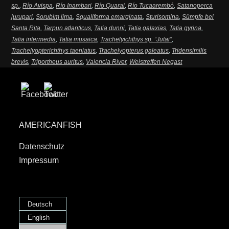
sp.
,
Río Avispa
,
Río Inambari
,
Río Quarai
,
Río Tucaarembó
,
Satanoperca
jurupari
,
Sorubim lima
,
Squaliforma emarginata
,
Sturisomina
,
Sümpfe bei
Santa Rita
,
Tarpun atlanticus
,
Tatia dunni
,
Tatia galaxias
,
Tatia gyrina
,
Tatia intermedia
,
Tatia musaica
,
Trachelyichthys sp. “Jutai”
,
Trachelyopterichthys taeniatus
,
Trachelyopterus galeatus
,
Tridensimilis
brevis
,
Triportheus auritus
,
Valencia River
,
Welstreffen Negast
AMERICANFISH
Datenschutz
Impressum
Deutsch
English