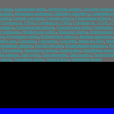
s monti
,
Analepsoides harttii
,
Anchoviella carrikeri
,
Ancistrus cirrhosus
aculatus
,
Bujurquina cordemadi
,
Callichthys callichthys
,
Camegiella my
chultzi
,
Cetopsis coecutiens
,
Cetopsis orinoco
,
Characidium rachovii
,
C
,
Corydoras sp. CW41
,
Corydoras sp. CW62
,
Corydoras sp. „C116“
,
C
emisincta
,
Crossoloricaria bahuaja
,
Crossoloricaria rhami
,
Ctenogobius 
 unilineatus
,
Hemiloricaria wolfei.
,
Hisonotus charrua
,
Hoplosternum l
rni
,
Hypostomus robinii
,
Iheringichthys labrosus
,
Ituglanis amazonicus
chthys anus
,
Loricariina
,
Loricariinae
,
Loricariini
,
Madre des Díos
,
Mega
ragoniatates albumus
,
Poecilia reticulata
,
Potamorhaphis guianensis
,
Ps
o Tucaarembó
,
Satanoperca jurupari
,
Sorubim lima
,
Squaliforma emarg
tia galaxias
,
Tatia gyrina
,
Tatia intermedia
,
Tatia musaica
,
Trachelyicht
s brevis
,
Triportheus auritus
,
Valencia River
,
Welstreffen Negast