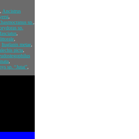
,
Ancistrus
ersi
,
hasmocranus sp.
,
orydoras sp.
fasciatus
,
ittorale
,
,
Ituglanis metae
,
lechis picta
,
eudostegophilus
inata
,
hys sp. “Jutai”
,