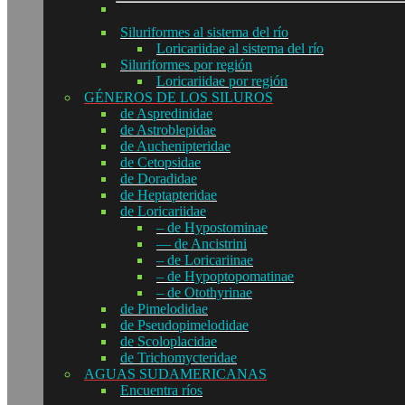
Siluriformes al sistema del río
Loricariidae al sistema del río
Siluriformes por región
Loricariidae por región
GÉNEROS DE LOS SILUROS
de Aspredinidae
de Astroblepidae
de Auchenipteridae
de Cetopsidae
de Doradidae
de Heptapteridae
de Loricariidae
– de Hypostominae
— de Ancistrini
– de Loricariinae
– de Hypoptopomatinae
– de Otothyrinae
de Pimelodidae
de Pseudopimelodidae
de Scoloplacidae
de Trichomycteridae
AGUAS SUDAMERICANAS
Encuentra ríos