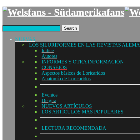
Search
NUEVAS
LOS SILURIFORMES EN LAS REVISTAS ALEM
Índice
Autores
INFORMES Y OTRA INFORMACIÓN
CONSEJOS
Aspectos básicos de Loricaridos
Anatomía de Loricaridos
Eventos
De gira
NUEVOS ARTÍCULOS
LOS ARTÍCULOS MÁS POPULARES
LECTURA RECOMENDADA