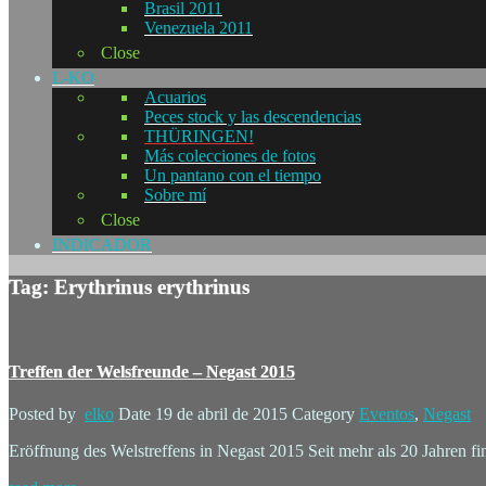
Brasil 2011
Venezuela 2011
Close
L-KO
Acuarios
Peces stock y las descendencias
THÜRINGEN!
Más colecciones de fotos
Un pantano con el tiempo
Sobre mí
Close
INDICADOR
Tag: Erythrinus erythrinus
Treffen der Welsfreunde – Negast 2015
Posted by
elko
Date
19 de abril de 2015
Category
Eventos
,
Negast
Eröffnung des Welstreffens in Negast 2015 Seit mehr als 20 Jahren fi