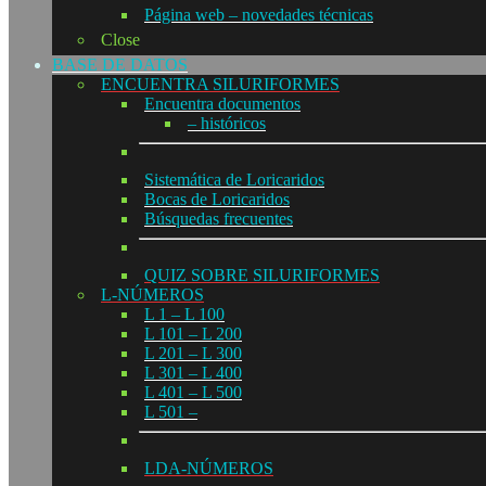
Página web – novedades técnicas
Close
BASE DE DATOS
ENCUENTRA SILURIFORMES
Encuentra documentos
– históricos
Sistemática de Loricaridos
Bocas de Loricaridos
Búsquedas frecuentes
QUIZ SOBRE SILURIFORMES
L-NÚMEROS
L 1 – L 100
L 101 – L 200
L 201 – L 300
L 301 – L 400
L 401 – L 500
L 501 –
LDA-NÚMEROS