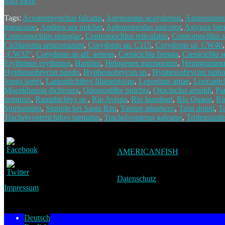
read more
Tags:
Acestrorhynchus falcatus
,
Ageneiosus ucayalensis
,
Agonostomu
maracasae
,
Andinocara pulcher
,
Aphanotorulus unicolor
,
Astynax bim
Centromochlus perugiae
,
Centromochlus reticulatus
,
Centromochlus s
Cichlasoma amazonarum
,
Corydoras sp. C115
,
Corydoras sp. CW40
„CW32“
,
Corydoras sp.aff. aeneus
,
Crenicichla frenata
,
Crenicichla s
Erythrinus erythrinus
,
Harttiini
,
Helogenes marmoratus
,
Hemigrammus
Hyphessobrycon pando
,
Hyphessobrycon sp.
,
Hyphessobrycon tapho
Jonga serrei
,
Lamontichthys filamentosus
,
Leporinus amae
,
Loricarii
Moenkhausia dichroura
,
Odontostilbe pulchra
,
Otocinclus arnoldi
,
Pa
nemurus
,
Ramphichtys sp.
,
Río Avispa
,
Río Inambari
,
Río Quarai
,
Rí
Sturisomina
,
Sümpfe bei Santa Rita
,
Tarpun atlanticus
,
Tatia dunni
,
Ta
Trachelyopterichthys taeniatus
,
Trachelyopterus galeatus
,
Tridensimili
AMERICANFISH
Datenschutz
Impressum
Deutsch