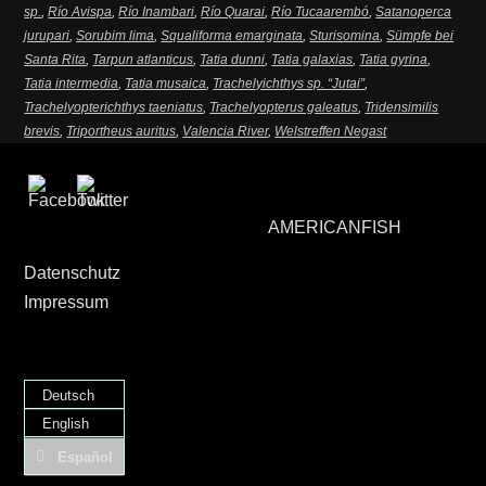
sp.
,
Río Avispa
,
Río Inambari
,
Río Quarai
,
Río Tucaarembó
,
Satanoperca
jurupari
,
Sorubim lima
,
Squaliforma emarginata
,
Sturisomina
,
Sümpfe bei
Santa Rita
,
Tarpun atlanticus
,
Tatia dunni
,
Tatia galaxias
,
Tatia gyrina
,
Tatia intermedia
,
Tatia musaica
,
Trachelyichthys sp. “Jutai”
,
Trachelyopterichthys taeniatus
,
Trachelyopterus galeatus
,
Tridensimilis
brevis
,
Triportheus auritus
,
Valencia River
,
Welstreffen Negast
AMERICANFISH
Datenschutz
Impressum
Deutsch
English
Español