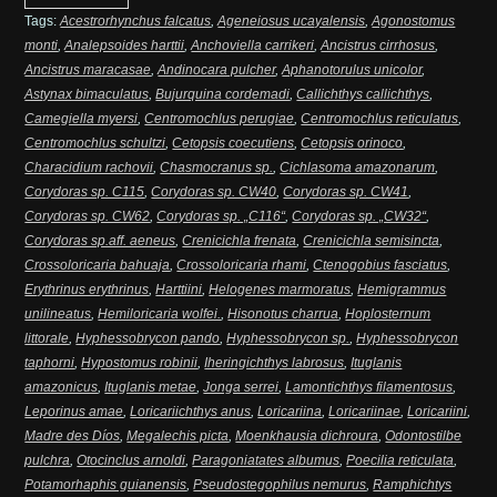
Tags:
Acestrorhynchus falcatus
,
Ageneiosus ucayalensis
,
Agonostomus
monti
,
Analepsoides harttii
,
Anchoviella carrikeri
,
Ancistrus cirrhosus
,
Ancistrus maracasae
,
Andinocara pulcher
,
Aphanotorulus unicolor
,
Astynax bimaculatus
,
Bujurquina cordemadi
,
Callichthys callichthys
,
Camegiella myersi
,
Centromochlus perugiae
,
Centromochlus reticulatus
,
Centromochlus schultzi
,
Cetopsis coecutiens
,
Cetopsis orinoco
,
Characidium rachovii
,
Chasmocranus sp.
,
Cichlasoma amazonarum
,
Corydoras sp. C115
,
Corydoras sp. CW40
,
Corydoras sp. CW41
,
Corydoras sp. CW62
,
Corydoras sp. „C116“
,
Corydoras sp. „CW32“
,
Corydoras sp.aff. aeneus
,
Crenicichla frenata
,
Crenicichla semisincta
,
Crossoloricaria bahuaja
,
Crossoloricaria rhami
,
Ctenogobius fasciatus
,
Erythrinus erythrinus
,
Harttiini
,
Helogenes marmoratus
,
Hemigrammus
unilineatus
,
Hemiloricaria wolfei.
,
Hisonotus charrua
,
Hoplosternum
littorale
,
Hyphessobrycon pando
,
Hyphessobrycon sp.
,
Hyphessobrycon
taphorni
,
Hypostomus robinii
,
Iheringichthys labrosus
,
Ituglanis
amazonicus
,
Ituglanis metae
,
Jonga serrei
,
Lamontichthys filamentosus
,
Leporinus amae
,
Loricariichthys anus
,
Loricariina
,
Loricariinae
,
Loricariini
,
Madre des Díos
,
Megalechis picta
,
Moenkhausia dichroura
,
Odontostilbe
pulchra
,
Otocinclus arnoldi
,
Paragoniatates albumus
,
Poecilia reticulata
,
Potamorhaphis guianensis
,
Pseudostegophilus nemurus
,
Ramphichtys