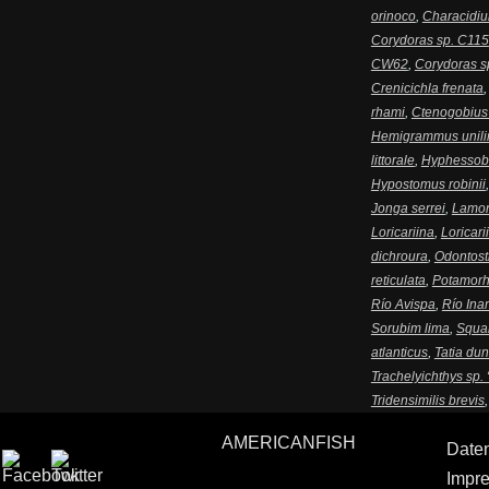
orinoco
,
Characidiu
Corydoras sp. C115
CW62
,
Corydoras s
Crenicichla frenata
rhami
,
Ctenogobius 
Hemigrammus unili
littorale
,
Hyphessob
Hypostomus robinii
Jonga serrei
,
Lamon
Loricariina
,
Loricari
dichroura
,
Odontost
reticulata
,
Potamorh
Río Avispa
,
Río Ina
Sorubim lima
,
Squal
atlanticus
,
Tatia dun
Trachelyichthys sp. 
Tridensimilis brevis
AMERICANFISH
Date
Impr