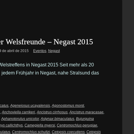
er Welsfreunde – Negast 2015
9 de abril de 2015
Eventos
,
Negast
Welstreffens in Negast 2015 Seit mehr als 20
n jedem Frühjahr in Negast, nahe Stralsund das
catus
,
Ageneiosus ucayalensis
,
Agonostomus monti
,
,
Anchoviella carrikeri
,
Ancistrus cirrhosus
,
Ancistrus maracasae
,
,
Aphanotorulus unicolor
,
Astynax bimaculatus
,
Bujurquina
hys callichthys
,
Camegiella myersi
,
Centromochlus perugiae
,
ulatus
,
Centromochlus schultzi
,
Cetopsis coecutiens
,
Cetopsis