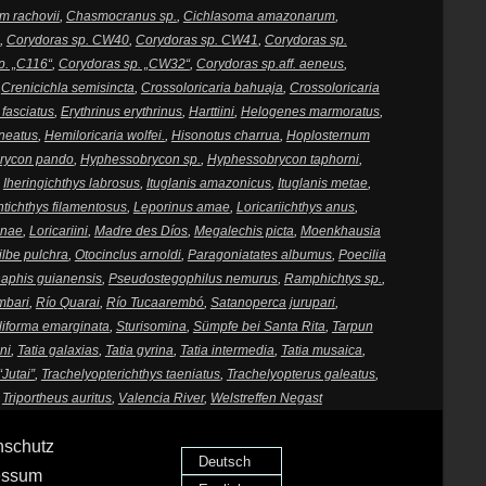
m rachovii
,
Chasmocranus sp.
,
Cichlasoma amazonarum
,
,
Corydoras sp. CW40
,
Corydoras sp. CW41
,
Corydoras sp.
p. „C116“
,
Corydoras sp. „CW32“
,
Corydoras sp.aff. aeneus
,
,
Crenicichla semisincta
,
Crossoloricaria bahuaja
,
Crossoloricaria
fasciatus
,
Erythrinus erythrinus
,
Harttiini
,
Helogenes marmoratus
,
neatus
,
Hemiloricaria wolfei.
,
Hisonotus charrua
,
Hoplosternum
rycon pando
,
Hyphessobrycon sp.
,
Hyphessobrycon taphorni
,
,
Iheringichthys labrosus
,
Ituglanis amazonicus
,
Ituglanis metae
,
tichthys filamentosus
,
Leporinus amae
,
Loricariichthys anus
,
inae
,
Loricariini
,
Madre des Díos
,
Megalechis picta
,
Moenkhausia
ilbe pulchra
,
Otocinclus arnoldi
,
Paragoniatates albumus
,
Poecilia
aphis guianensis
,
Pseudostegophilus nemurus
,
Ramphichtys sp.
,
mbari
,
Río Quarai
,
Río Tucaarembó
,
Satanoperca jurupari
,
iforma emarginata
,
Sturisomina
,
Sümpfe bei Santa Rita
,
Tarpun
ni
,
Tatia galaxias
,
Tatia gyrina
,
Tatia intermedia
,
Tatia musaica
,
“Jutai”
,
Trachelyopterichthys taeniatus
,
Trachelyopterus galeatus
,
,
Triportheus auritus
,
Valencia River
,
Welstreffen Negast
nschutz
Deutsch
essum