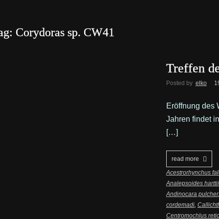
ag: Corydoras sp. CW41
Treffen d
Posted by
elko
1
Eröffnung des 
Jahren findet i
[…]
read more
Acestrorhynchus fal
Analepsoides harttii
Andinocara pulcher
cordemadi
,
Callicht
Centromochlus retic