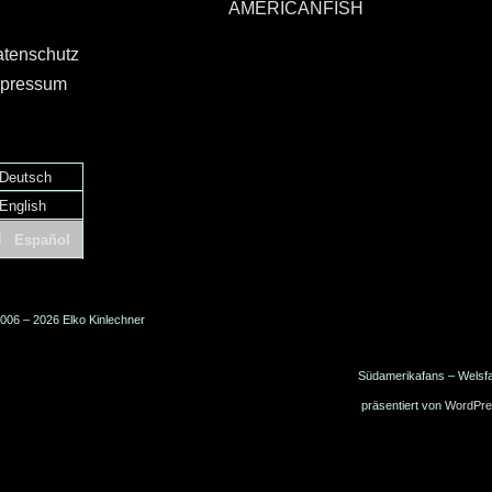
AMERICANFISH
tenschutz
pressum
Deutsch
English
Español
006 – 2026 Elko Kinlechner
Südamerikafans – Welsf
präsentiert von
WordPre