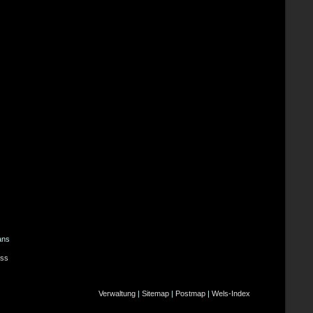
ans
ss
Verwaltung
|
Sitemap
|
Postmap
|
Wels-Index