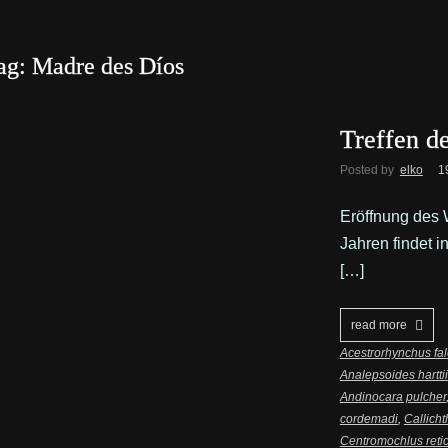
ag: Madre des Díos
Treffen d
Posted by
elko
1
Eröffnung des 
Jahren findet i
[…]
read more
Acestrorhynchus fal
Analepsoides harttii
Andinocara pulcher
cordemadi
,
Callicht
Centromochlus retic