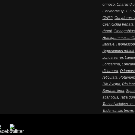
orinoco
,
Characidiu
Corydoras sp. C115
CW62
,
Corydoras s
Crenicichla frenata
rhami
,
Ctenogobius 
Hemigrammus unili
littorale
,
Hyphessob
Hypostomus robinii
Jonga serrei
,
Lamon
Loricariina
,
Loricari
dichroura
,
Odontost
reticulata
,
Potamorh
Río Avispa
,
Río Ina
Sorubim lima
,
Squal
atlanticus
,
Tatia dun
Trachelyichthys sp. 
Tridensimilis brevis