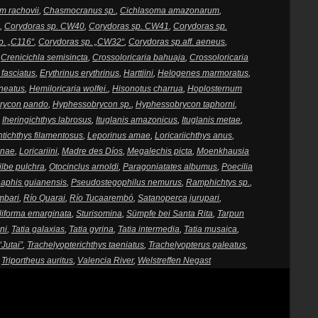
m rachovii
,
Chasmocranus sp.
,
Cichlasoma amazonarum
,
,
Corydoras sp. CW40
,
Corydoras sp. CW41
,
Corydoras sp.
p. „C116“
,
Corydoras sp. „CW32“
,
Corydoras sp.aff. aeneus
,
,
Crenicichla semisincta
,
Crossoloricaria bahuaja
,
Crossoloricaria
fasciatus
,
Erythrinus erythrinus
,
Harttiini
,
Helogenes marmoratus
,
neatus
,
Hemiloricaria wolfei.
,
Hisonotus charrua
,
Hoplosternum
rycon pando
,
Hyphessobrycon sp.
,
Hyphessobrycon taphorni
,
,
Iheringichthys labrosus
,
Ituglanis amazonicus
,
Ituglanis metae
,
tichthys filamentosus
,
Leporinus amae
,
Loricariichthys anus
,
inae
,
Loricariini
,
Madre des Díos
,
Megalechis picta
,
Moenkhausia
ilbe pulchra
,
Otocinclus arnoldi
,
Paragoniatates albumus
,
Poecilia
aphis guianensis
,
Pseudostegophilus nemurus
,
Ramphichtys sp.
,
mbari
,
Río Quarai
,
Río Tucaarembó
,
Satanoperca jurupari
,
iforma emarginata
,
Sturisomina
,
Sümpfe bei Santa Rita
,
Tarpun
ni
,
Tatia galaxias
,
Tatia gyrina
,
Tatia intermedia
,
Tatia musaica
,
“Jutai”
,
Trachelyopterichthys taeniatus
,
Trachelyopterus galeatus
,
,
Triportheus auritus
,
Valencia River
,
Welstreffen Negast