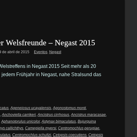
er Welsfreunde – Negast 2015
9 de abril de 2015
Eventos
,
Negast
Welstreffens in Negast 2015 Seit mehr als 20
n jedem Frühjahr in Negast, nahe Stralsund das
catus
,
Ageneiosus ucayalensis
,
Agonostomus monti
,
,
Anchoviella carrikeri
,
Ancistrus cirrhosus
,
Ancistrus maracasae
,
,
Aphanotorulus unicolor
,
Astynax bimaculatus
,
Bujurquina
hys callichthys
,
Camegiella myersi
,
Centromochlus perugiae
,
ulatus
,
Centromochlus schultzi
,
Cetopsis coecutiens
,
Cetopsis