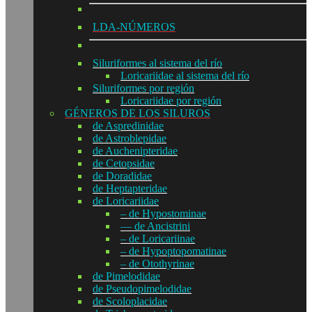
LDA-NÚMEROS
Siluriformes al sistema del río
Loricariidae al sistema del río
Siluriformes por región
Loricariidae por región
GÉNEROS DE LOS SILUROS
de Aspredinidae
de Astroblepidae
de Auchenipteridae
de Cetopsidae
de Doradidae
de Heptapteridae
de Loricariidae
– de Hypostominae
— de Ancistrini
– de Loricariinae
– de Hypoptopomatinae
– de Otothyrinae
de Pimelodidae
de Pseudopimelodidae
de Scoloplacidae