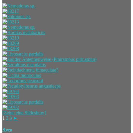
[Zeige eine Slideshow]
1
2
3
►
Aves