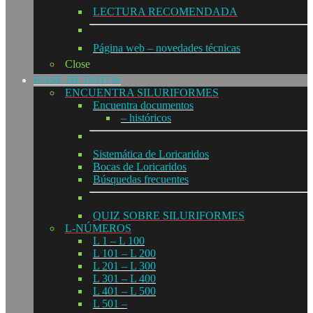
LECTURA RECOMENDADA
Página web – novedades técnicas
Close
BASE DE DATOS
ENCUENTRA SILURIFORMES
Encuentra documentos
– históricos
Sistemática de Loricaridos
Bocas de Loricaridos
Búsquedas frecuentes
QUIZ SOBRE SILURIFORMES
L-NÚMEROS
L 1 – L 100
L 101 – L 200
L 201 – L 300
L 301 – L 400
L 401 – L 500
L 501 –