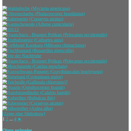
[Zeige eine Slideshow]
1
2
...
4
►
Otros animales