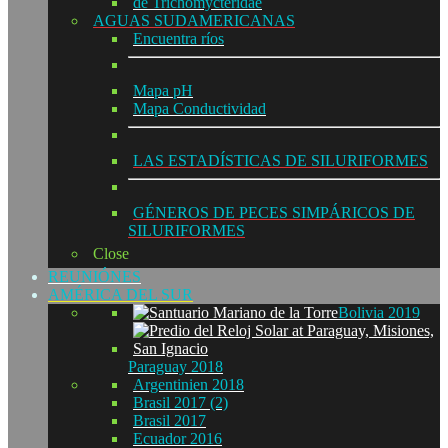
de Trichomycteridae
AGUAS SUDAMERICANAS
Encuentra ríos
Mapa pH
Mapa Conductividad
LAS ESTADÍSTICAS DE SILURIFORMES
GÉNEROS DE PECES SIMPÁRICOS DE
SILURIFORMES
Close
REUNIÓNES
AMÉRICA DEL SUR
Bolivia 2019
Paraguay 2018
Argentinien 2018
Brasil 2017 (2)
Brasil 2017
Ecuador 2016