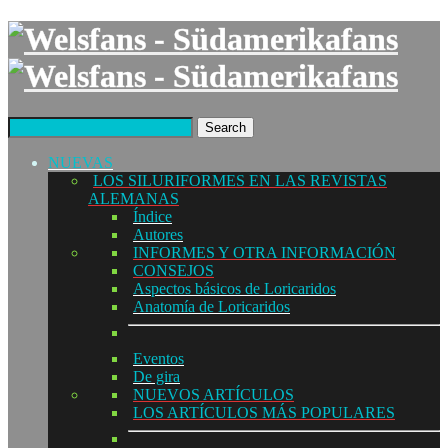
Search
NUEVAS
LOS SILURIFORMES EN LAS REVISTAS
ALEMANAS
Índice
Autores
INFORMES Y OTRA INFORMACIÓN
CONSEJOS
Aspectos básicos de Loricaridos
Anatomía de Loricaridos
Eventos
De gira
NUEVOS ARTÍCULOS
LOS ARTÍCULOS MÁS POPULARES