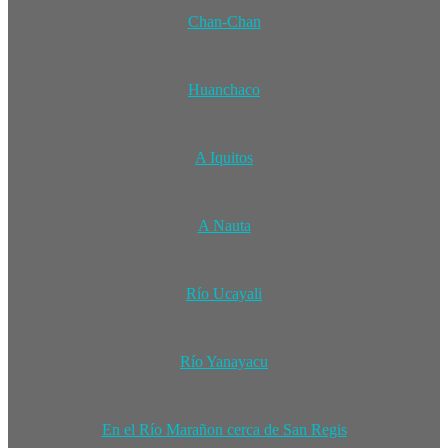
Chan-Chan
Huanchaco
A Iquitos
A Nauta
Río Ucayali
Río Yanayacu
En el Río Marañon cerca de San Regis