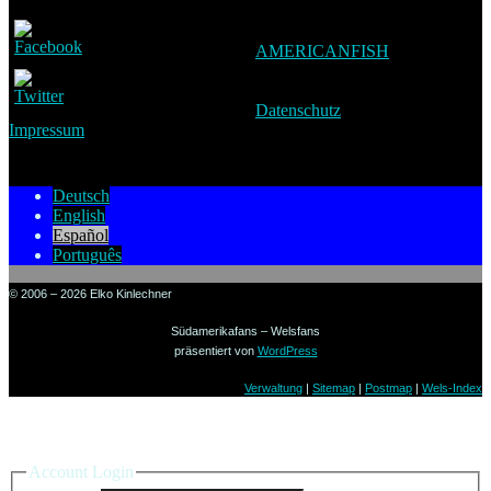
AMERICANFISH
Datenschutz
Impressum
Deutsch
English
Español
Português
© 2006 – 2026 Elko Kinlechner
Südamerikafans – Welsfans
präsentiert von
WordPress
Verwaltung
|
Sitemap
|
Postmap
|
Wels-Index
Sign in to your account
Account Login