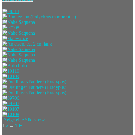
[Zeige eine Slideshow]
1
2
...
4
►