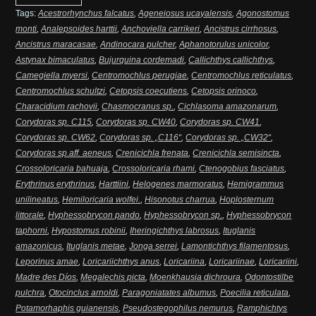
Tags:
Acestrorhynchus falcatus
,
Ageneiosus ucayalensis
,
Agonostomus
monti
,
Analepsoides harttii
,
Anchoviella carrikeri
,
Ancistrus cirrhosus
,
Ancistrus maracasae
,
Andinocara pulcher
,
Aphanotorulus unicolor
,
Astynax bimaculatus
,
Bujurquina cordemadi
,
Callichthys callichthys
,
Camegiella myersi
,
Centromochlus perugiae
,
Centromochlus reticulatus
,
Centromochlus schultzi
,
Cetopsis coecutiens
,
Cetopsis orinoco
,
Characidium rachovii
,
Chasmocranus sp.
,
Cichlasoma amazonarum
,
Corydoras sp. C115
,
Corydoras sp. CW40
,
Corydoras sp. CW41
,
Corydoras sp. CW62
,
Corydoras sp. „C116“
,
Corydoras sp. „CW32“
,
Corydoras sp.aff. aeneus
,
Crenicichla frenata
,
Crenicichla semisincta
,
Crossoloricaria bahuaja
,
Crossoloricaria rhami
,
Ctenogobius fasciatus
,
Erythrinus erythrinus
,
Harttiini
,
Helogenes marmoratus
,
Hemigrammus
unilineatus
,
Hemiloricaria wolfei.
,
Hisonotus charrua
,
Hoplosternum
littorale
,
Hyphessobrycon pando
,
Hyphessobrycon sp.
,
Hyphessobrycon
taphorni
,
Hypostomus robinii
,
Iheringichthys labrosus
,
Ituglanis
amazonicus
,
Ituglanis metae
,
Jonga serrei
,
Lamontichthys filamentosus
,
Leporinus amae
,
Loricariichthys anus
,
Loricariina
,
Loricariinae
,
Loricariini
,
Madre des Díos
,
Megalechis picta
,
Moenkhausia dichroura
,
Odontostilbe
pulchra
,
Otocinclus arnoldi
,
Paragoniatates albumus
,
Poecilia reticulata
,
Potamorhaphis guianensis
,
Pseudostegophilus nemurus
,
Ramphichtys