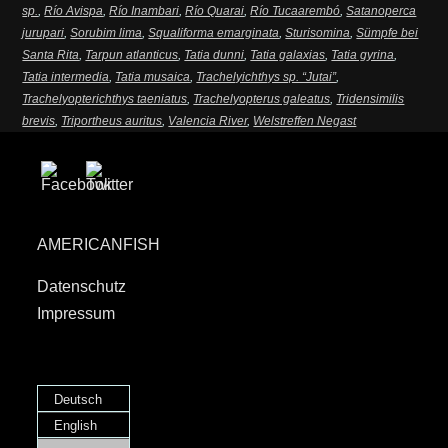
sp.
,
Río Avispa
,
Río Inambari
,
Río Quarai
,
Río Tucaarembó
,
Satanoperca
jurupari
,
Sorubim lima
,
Squaliforma emarginata
,
Sturisomina
,
Sümpfe bei
Santa Rita
,
Tarpun atlanticus
,
Tatia dunni
,
Tatia galaxias
,
Tatia gyrina
,
Tatia intermedia
,
Tatia musaica
,
Trachelyichthys sp. “Jutai”
,
Trachelyopterichthys taeniatus
,
Trachelyopterus galeatus
,
Tridensimilis
brevis
,
Triportheus auritus
,
Valencia River
,
Welstreffen Negast
AMERICANFISH
Datenschutz
Impressum
Deutsch
English