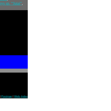
hys sp. “Jutai”
,
|
Postmap
|
Wels-Index