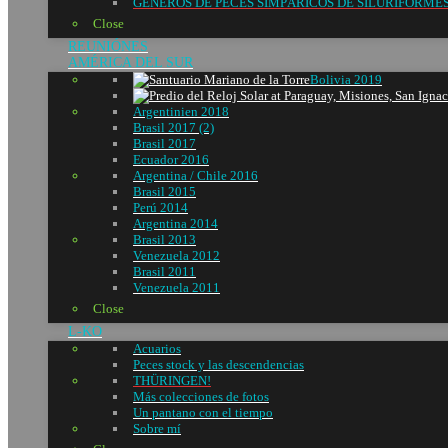
GÉNEROS DE PECES SIMPÁRICOS DE SILURIFORME
Close
REUNIÓNES
AMÉRICA DEL SUR
Bolivia 2019
Argentinien 2018
Brasil 2017 (2)
Brasil 2017
Ecuador 2016
Argentina / Chile 2016
Brasil 2015
Perú 2014
Argentina 2014
Brasil 2013
Venezuela 2012
Brasil 2011
Venezuela 2011
Close
L-KO
Acuarios
Peces stock y las descendencias
THÜRINGEN!
Más colecciones de fotos
Un pantano con el tiempo
Sobre mí