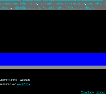
tia galaxias
,
Tatia gyrina
,
Tatia intermedia
,
Tatia musaica
,
Trachelyicht
s brevis
,
Triportheus auritus
,
Valencia River
,
Welstreffen Negast
üdamerikafans – Welsfans
räsentiert von
WordPress
Verwaltung
|
Sitemap