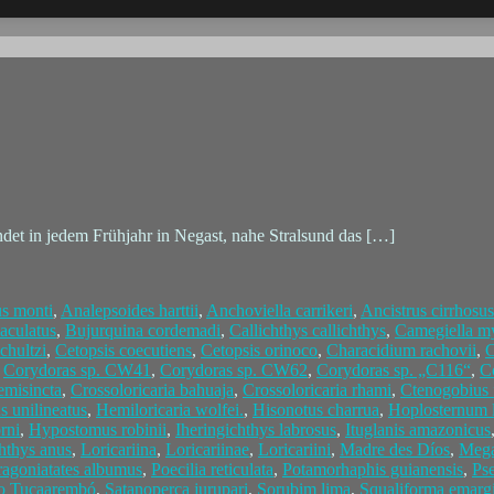
ndet in jedem Frühjahr in Negast, nahe Stralsund das […]
s monti
,
Analepsoides harttii
,
Anchoviella carrikeri
,
Ancistrus cirrhosus
aculatus
,
Bujurquina cordemadi
,
Callichthys callichthys
,
Camegiella my
chultzi
,
Cetopsis coecutiens
,
Cetopsis orinoco
,
Characidium rachovii
,
C
,
Corydoras sp. CW41
,
Corydoras sp. CW62
,
Corydoras sp. „C116“
,
C
emisincta
,
Crossoloricaria bahuaja
,
Crossoloricaria rhami
,
Ctenogobius 
 unilineatus
,
Hemiloricaria wolfei.
,
Hisonotus charrua
,
Hoplosternum l
rni
,
Hypostomus robinii
,
Iheringichthys labrosus
,
Ituglanis amazonicus
chthys anus
,
Loricariina
,
Loricariinae
,
Loricariini
,
Madre des Díos
,
Mega
ragoniatates albumus
,
Poecilia reticulata
,
Potamorhaphis guianensis
,
Ps
o Tucaarembó
,
Satanoperca jurupari
,
Sorubim lima
,
Squaliforma emarg