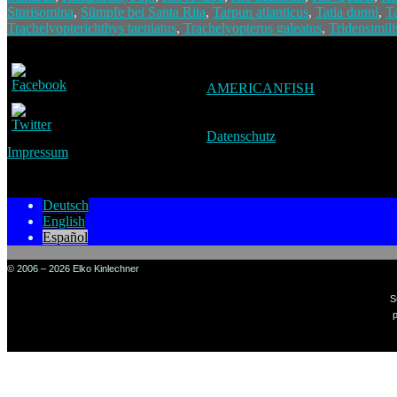
Sturisomina
,
Sümpfe bei Santa Rita
,
Tarpun atlanticus
,
Tatia dunni
,
Ta
Trachelyopterichthys taeniatus
,
Trachelyopterus galeatus
,
Tridensimili
AMERICANFISH
Datenschutz
Impressum
Deutsch
English
Español
© 2006 – 2026 Elko Kinlechner
S
p
Sign in to your account