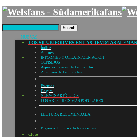
Search
NUEVAS
LOS SILURIFORMES EN LAS REVISTAS ALEMA
Índice
Autores
INFORMES Y OTRA INFORMACIÓN
CONSEJOS
Aspectos básicos de Loricaridos
Anatomía de Loricaridos
Eventos
De gira
NUEVOS ARTÍCULOS
LOS ARTÍCULOS MÁS POPULARES
LECTURA RECOMENDADA
Página web – novedades técnicas
Close