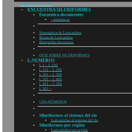
BASE DE DATOS
ENCUENTRA SILURIFORMES
Encuentra documentos
– históricos
Sistemática de Loricaridos
Bocas de Loricaridos
Búsquedas frecuentes
QUIZ SOBRE SILURIFORMES
L-NÚMEROS
L 1 – L 100
L 101 – L 200
L 201 – L 300
L 301 – L 400
L 401 – L 500
L 501 –
LDA-NÚMEROS
Siluriformes al sistema del río
Loricariidae al sistema del río
Siluriformes por región
Loricariidae por región