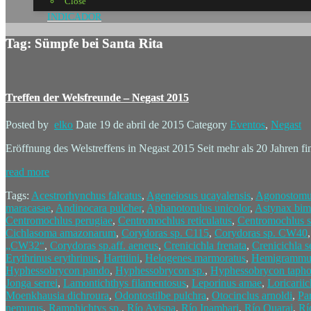
Close
INDICADOR
Tag: Sümpfe bei Santa Rita
Treffen der Welsfreunde – Negast 2015
Posted by
elko
Date
19 de abril de 2015
Category
Eventos
,
Negast
Eröffnung des Welstreffens in Negast 2015 Seit mehr als 20 Jahren fi
read more
Tags:
Acestrorhynchus falcatus
,
Ageneiosus ucayalensis
,
Agonostomu
maracasae
,
Andinocara pulcher
,
Aphanotorulus unicolor
,
Astynax bim
Centromochlus perugiae
,
Centromochlus reticulatus
,
Centromochlus s
Cichlasoma amazonarum
,
Corydoras sp. C115
,
Corydoras sp. CW40
„CW32“
,
Corydoras sp.aff. aeneus
,
Crenicichla frenata
,
Crenicichla s
Erythrinus erythrinus
,
Harttiini
,
Helogenes marmoratus
,
Hemigrammus
Hyphessobrycon pando
,
Hyphessobrycon sp.
,
Hyphessobrycon tapho
Jonga serrei
,
Lamontichthys filamentosus
,
Leporinus amae
,
Loricarii
Moenkhausia dichroura
,
Odontostilbe pulchra
,
Otocinclus arnoldi
,
Pa
nemurus
,
Ramphichtys sp.
,
Río Avispa
,
Río Inambari
,
Río Quarai
,
Rí