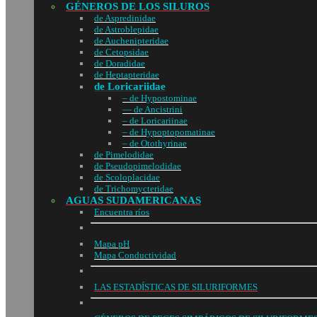
GÉNEROS DE LOS SILUROS
de Aspredinidae
de Astroblepidae
de Auchenipteridae
de Cetopsidae
de Doradidae
de Heptapteridae
de Loricariidae
– de Hypostominae
— de Ancistrini
– de Loricariinae
– de Hypoptopomatinae
– de Otothyrinae
de Pimelodidae
de Pseudopimelodidae
de Scoloplacidae
de Trichomycteridae
AGUAS SUDAMERICANAS
Encuentra ríos
Mapa pH
Mapa Conductividad
LAS ESTADÍSTICAS DE SILURIFORMES