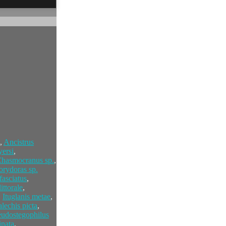
,
Ancistrus
ersi
,
hasmocranus sp.
,
orydoras sp.
fasciatus
,
ittorale
,
,
Ituglanis metae
,
lechis picta
,
eudostegophilus
inata
,