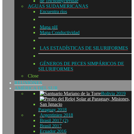
de Trichomycteridae
AGUAS SUDAMERICANAS
Encuentra ríos
Mapa pH
Mapa Conductividad
LAS ESTADÍSTICAS DE SILURIFORMES
GÉNEROS DE PECES SIMPÁRICOS DE
SILURIFORMES
Close
REUNIÓNES
AMÉRICA DEL SUR
Bolivia 2019
Paraguay 2018
Argentinien 2018
Brasil 2017 (2)
Brasil 2017
Ecuador 2016