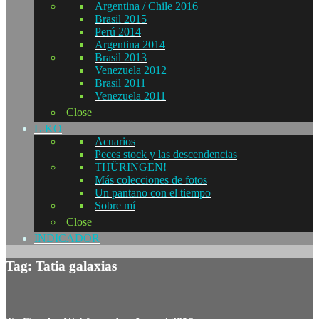
Argentina / Chile 2016
Brasil 2015
Perú 2014
Argentina 2014
Brasil 2013
Venezuela 2012
Brasil 2011
Venezuela 2011
Close
L-KO
Acuarios
Peces stock y las descendencias
THÜRINGEN!
Más colecciones de fotos
Un pantano con el tiempo
Sobre mí
Close
INDICADOR
Tag: Tatia galaxias