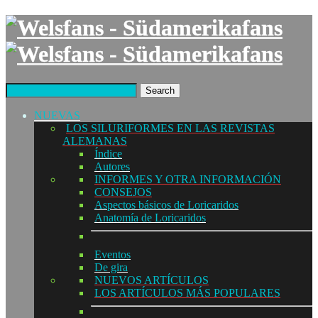
Search
NUEVAS
LOS SILURIFORMES EN LAS REVISTAS
ALEMANAS
Índice
Autores
INFORMES Y OTRA INFORMACIÓN
CONSEJOS
Aspectos básicos de Loricaridos
Anatomía de Loricaridos
Eventos
De gira
NUEVOS ARTÍCULOS
LOS ARTÍCULOS MÁS POPULARES