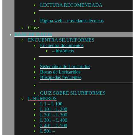
LECTURA RECOMENDADA
Página web – novedades técnicas
Close
BASE DE DATOS
ENCUENTRA SILURIFORMES
Encuentra documentos
– históricos
Sistemática de Loricaridos
Bocas de Loricaridos
Búsquedas frecuentes
QUIZ SOBRE SILURIFORMES
L-NÚMEROS
L 1 – L 100
L 101 – L 200
L 201 – L 300
L 301 – L 400
L 401 – L 500
L 501 –