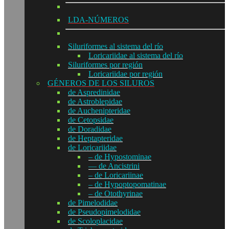
LDA-NÚMEROS
Siluriformes al sistema del río
Loricariidae al sistema del río
Siluriformes por región
Loricariidae por región
GÉNEROS DE LOS SILUROS
de Aspredinidae
de Astroblepidae
de Auchenipteridae
de Cetopsidae
de Doradidae
de Heptapteridae
de Loricariidae
– de Hypostominae
— de Ancistrini
– de Loricariinae
– de Hypoptopomatinae
– de Otothyrinae
de Pimelodidae
de Pseudopimelodidae
de Scoloplacidae