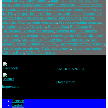
robinii
,
Iheringichthys labrosus
,
Ituglanis amazonicus
,
Ituglanis
metae
,
Jonga serrei
,
Lamontichthys filamentosus
,
Leporinus amae
,
Loricariichthys anus
,
Loricariina
,
Loricariinae
,
Loricariini
,
Madre
des Díos
,
Megalechis picta
,
Moenkhausia dichroura
,
Odontostilbe
pulchra
,
Otocinclus arnoldi
,
Paragoniatates albumus
,
Poecilia
reticulata
,
Potamorhaphis guianensis
,
Pseudostegophilus nemurus
,
Ramphichtys sp.
,
Río Avispa
,
Río Inambari
,
Río Quarai
,
Río
Tucaarembó
,
Satanoperca jurupari
,
Sorubim lima
,
Squaliforma
emarginata
,
Sturisomina
,
Sümpfe bei Santa Rita
,
Tarpun atlanticus
,
Tatia dunni
,
Tatia galaxias
,
Tatia gyrina
,
Tatia intermedia
,
Tatia
musaica
,
Trachelyichthys sp. “Jutai”
,
Trachelyopterichthys taeniatus
,
Trachelyopterus galeatus
,
Tridensimilis brevis
,
Triportheus auritus
,
Valencia River
,
Welstreffen Negast
AMERICANFISH
Datenschutz
Impressum
Deutsch
English