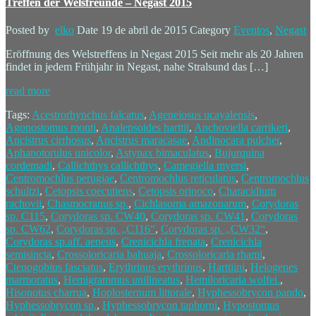
Treffen der Welsfreunde – Negast 2015
Posted by
elko
Date
19 de abril de 2015
Category
Eventos
,
Negast
Eröffnung des Welstreffens in Negast 2015 Seit mehr als 20 Jahren
findet in jedem Frühjahr in Negast, nahe Stralsund das […]
read more
Tags:
Acestrorhynchus falcatus
,
Ageneiosus ucayalensis
,
Agonostomus monti
,
Analepsoides harttii
,
Anchoviella carrikeri
,
Ancistrus cirrhosus
,
Ancistrus maracasae
,
Andinocara pulcher
,
Aphanotorulus unicolor
,
Astynax bimaculatus
,
Bujurquina
cordemadi
,
Callichthys callichthys
,
Camegiella myersi
,
Centromochlus perugiae
,
Centromochlus reticulatus
,
Centromochlus
schultzi
,
Cetopsis coecutiens
,
Cetopsis orinoco
,
Characidium
rachovii
,
Chasmocranus sp.
,
Cichlasoma amazonarum
,
Corydoras
sp. C115
,
Corydoras sp. CW40
,
Corydoras sp. CW41
,
Corydoras
sp. CW62
,
Corydoras sp. „C116“
,
Corydoras sp. „CW32“
,
Corydoras sp.aff. aeneus
,
Crenicichla frenata
,
Crenicichla
semisincta
,
Crossoloricaria bahuaja
,
Crossoloricaria rhami
,
Ctenogobius fasciatus
,
Erythrinus erythrinus
,
Harttiini
,
Helogenes
marmoratus
,
Hemigrammus unilineatus
,
Hemiloricaria wolfei.
,
Hisonotus charrua
,
Hoplosternum littorale
,
Hyphessobrycon pando
,
Hyphessobrycon sp.
,
Hyphessobrycon taphorni
,
Hypostomus