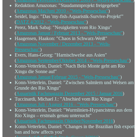
Redaktion Amazonas: "Staudammprojekt freigegeben"
(
Amazonas Mai/Juni 2010 - "Wels-Presseschau"
)
Seidel, Ingo: "Das 'my-fish-Aquaristik-Survive-Projekt'"
(
DATZ 4/2012 - "Wels-Presseschau"
)
Perez, Mark Sabaj: "Neuigkeiten vom Rio Xingu"
(
Amazonas Januar / Februar 2013 - "Wels-Presseschau"
)
Haagensen, Haakon: "Chaos in Schwarz-Weiß"
(
Amazonas November / Dezember 2013 - "Wels-
Presseschau"
)
Evers, Hans-Georg: "Harnischwelse aus Asien"
(
Amazonas September/Oktober 2014 - "Wels-Presseschau"
)
Konn-Vetterlein, Daniel: "Nach Belo Monte geht am Rio
Xingu die Sonne auf"
(
Amazonas Januar/Februar 2015 - "Wels-Presseschau"
)
Konn-Vetterlein, Daniel: "Zwischen Salmlern und Welsen am
Grunde des Rio Xingu"
(
Aquaristik Fachmagazin Dezember 2015 / Januar 2016
)
Tuccinardi, Michael J.: "Abschied vom Rio Xingu"
(
Amazonas Juli / August 2016 - "Wels-Presseschau"
)
Konn-Vetterlein, Daniel: "Wurmlinien-Hypancistrus aus dem
Rio Xingu – erstmals genau untersucht"
(
Aquaristik Fachmagazin Oktober/November 2016
)
Konn-Vetterlein, Daniel: "Changes in the Brazilian fish export
ban and how affects you"