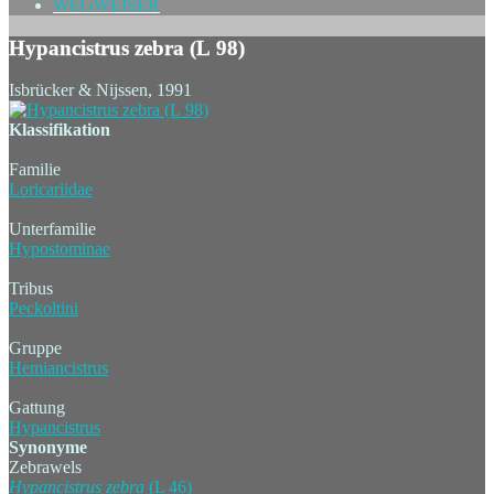
WEGWEISER
Hypancistrus zebra (L 98)
Isbrücker & Nijssen, 1991
Klassifikation
Familie
Loricariidae
Unterfamilie
Hypostominae
Tribus
Peckoltini
Gruppe
Hemiancistrus
Gattung
Hypancistrus
Synonyme
Zebrawels
Hypancistrus
zebra
(L 46)