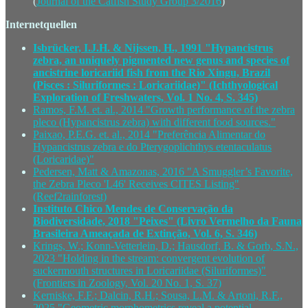
(
Journal of the Catfish Study Group 3/2016
)
Internetquellen
Isbrücker, I.J.H. & Nijssen, H., 1991 "Hypancistrus
zebra, an uniquely pigmented new genus and species of
ancistrine loricariid fish from the Rio Xingu, Brazil
(Pisces : Siluriformes : Loricariidae)" (Ichthyological
Exploration of Freshwaters, Vol. 1 No. 4, S. 345)
Ramos, F.M. et. al., 2014 "Growth performance of the zebra
pleco (Hypancistrus zebra) with different food sources."
Paixao, P.E.G. et. al., 2014 "Preferência Alimentar do
Hypancistrus zebra e do Pterygoplichthys etentaculatus
(Loricaridae)"
Pedersen, Matt & Amazonas, 2016 "A Smuggler’s Favorite,
the Zebra Pleco 'L46' Receives CITES Listing"
(Reef2rainforest)
Instituto Chico Mendes de Conservação da
Biodiversidade, 2018 "Peixes" (Livro Vermelho da Fauna
Brasileira Ameaçada de Extinção, Vol. 6, S. 346)
Krings, W.; Konn‑Vetterlein, D.; Hausdorf, B. & Gorb, S.N.,
2023 "Holding in the stream: convergent evolution of
suckermouth structures in Loricariidae (Siluriformes)"
(Frontiers in Zoology, Vol. 20 No. 1, S. 37)
Kerniske, F.F.; Dalcin, R.H.; Sousa, L.M. & Artoni, R.F.,
2025 "Geometric morphometrics reveal a potential