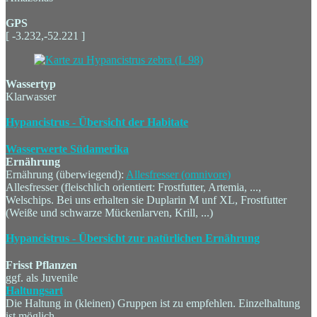
GPS
[ -3.232,-52.221 ]
Wassertyp
Klarwasser
Hypancistrus - Übersicht der Habitate
Wasserwerte Südamerika
Ernährung
Ernährung (überwiegend):
Allesfresser (omnivore)
Allesfresser (fleischlich orientiert: Frostfutter, Artemia, ...,
Welschips. Bei uns erhalten sie Duplarin M unf XL, Frostfutter
(Weiße und schwarze Mückenlarven, Krill, ...)
Hypancistrus - Übersicht zur natürlichen Ernährung
Frisst Pflanzen
ggf. als Juvenile
Haltungsart
Die Haltung in (kleinen) Gruppen ist zu empfehlen. Einzelhaltung
ist möglich.