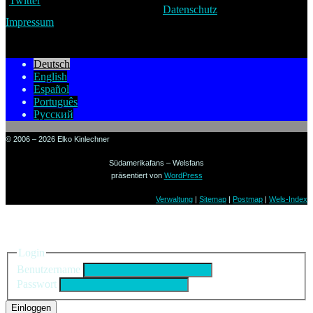
Datenschutz
Impressum
Deutsch
English
Español
Português
Русский
© 2006 – 2026 Elko Kinlechner
Südamerikafans – Welsfans
präsentiert von
WordPress
Verwaltung
|
Sitemap
|
Postmap
|
Wels-Index
Einloggen
Login
Benutzername
Passwort
Einloggen