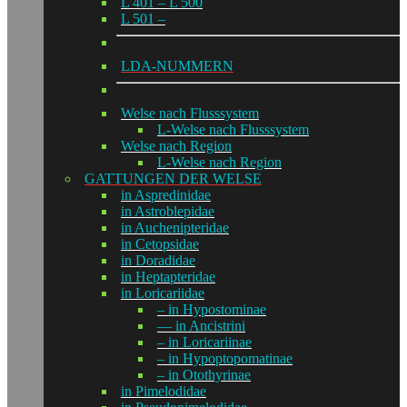
L 401 – L 500
L 501 –
LDA-NUMMERN
Welse nach Flusssystem
L-Welse nach Flusssystem
Welse nach Region
L-Welse nach Region
GATTUNGEN DER WELSE
in Aspredinidae
in Astroblepidae
in Auchenipteridae
in Cetopsidae
in Doradidae
in Heptapteridae
in Loricariidae
– in Hypostominae
— in Ancistrini
– in Loricariinae
– in Hypoptopomatinae
– in Otothyrinae
in Pimelodidae