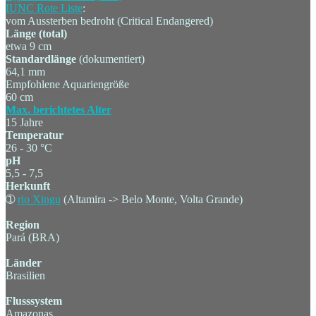
IUNC Rote Liste
:
vom Aussterben bedroht (Critical Endangered)
Länge (total)
etwa 9 cm
Standardlänge
(dokumentiert)
64,1 mm
Empfohlene Aquariengröße
60 cm
Max. berichtetes Alter
15 Jahre
Temperatur
26 - 30 °C
pH
5,5 - 7,5
Herkunft
➀
rio Xingu
(Altamira -> Belo Monte, Volta Grande)
Region
Pará (BRA)
Länder
Brasilien
Flusssystem
Amazonas