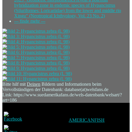
hybridization zone in endemic species of Hypancistrus
(Siluriformes: Loricariidae) from the lower and middle rio
Xingu" (Neotropical Ichthyology, Vol. 23 No. 2)
--- finde mehr ---
Bitte hilf mit
Deinen
Bildern und Informationen beim
Vervollständigen der Datenbank: database(at)welsfans.de
Link: https://www.suedamerikafans.de/wels-datenbank/welsart/?
art=186
AMERICANFISH