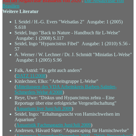
Auf der Negativliste Brasiliens von 2020
:
Die Negativliste von
Brasilien
Weitere Literatur
I. Seidel / H.-G. Evers "Welsatlas 2" Ausgabe: 1 (2005)
S.618
Seidel, Ingo "Back to Nature - Handbuch für L-Welse"
Ausgabe: 1 (2008) S.117
Seidel, Ingo "Hypancistrus Fibel" Ausgabe: 1 (2010) S.56 -
57
A. Werner / W. Lechner / Dr. J. Schmidt "Miniatlas L-Welse"
Ausgabe: 1 (2005) S.96
Falk, Astrid: "Es geht auch anders"
(
DATZ 11/2008
)
Kinlechner, Elko: "Arbeitsgruppe L-Welse"
(
Mitteilungen des VDA Arbeitskreis Barben-Salmler-
Schmerlen-Welse 4/2008
)
Beye, Uwe: "Diskus und Hypancistrus zebra – Eine
Reportage über eine erfolgreiche Vergesellschaftung"
(
Aquarium live Juni/Juli 2009
)
Seidel, Ingo: "Erhaltungszucht von Harnischwelsen im
Aquarium"
(
Aquaristik Fachmagazin Juni/Juli 2009
)
Andresen, Håvard Støre: "Aquascaping für Harnischwelse"
(
Amazonas November/Dezember 2009 - "Wels-Presseschau"
)