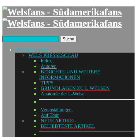
Suche
NEUIGKEITEN
WELS-PRESSESCHAU
Index
Autoren
BERICHTE UND WEITERE
INFORMATIONEN
TIPPS
GRUNDLAGEN ZU L-WELSEN
Anatomie der L-Welse
Veranstaltungen
Auf Tour
NEUE ARTIKEL
BELIEBTESTE ARTIKEL