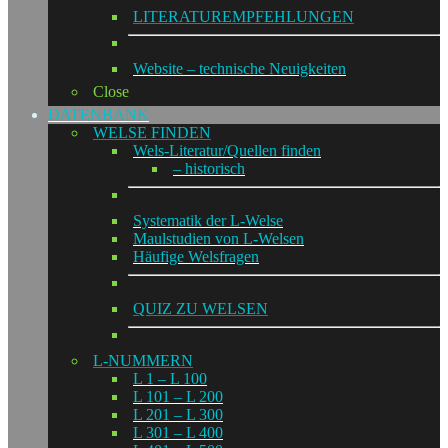
LITERATUREMPFEHLUNGEN
Website – technische Neuigkeiten
Close
DATENBANK
WELSE FINDEN
Wels-Literatur/Quellen finden
– historisch
Systematik der L-Welse
Maulstudien von L-Welsen
Häufige Welsfragen
QUIZ ZU WELSEN
L-NUMMERN
L 1 – L 100
L 101 – L 200
L 201 – L 300
L 301 – L 400