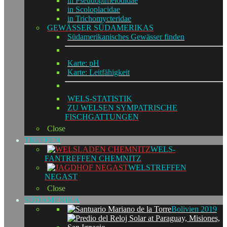
in Pseudopimelodidae
in Scoloplacidae
in Trichomycteridae
GEWÄSSER SÜDAMERIKAS
Südamerikanisches Gewässer finden
Karte: pH
Karte: Leitfähigkeit
WELS-STATISTIK
ZU WELSEN SYMPATRISCHE
FISCHGATTUNGEN
Close
TREFFEN
WELS-
FANTREFFEN CHEMNITZ
WELSTREFFEN
NEGAST
Close
SÜDAMERIKA
Bolivien 2019