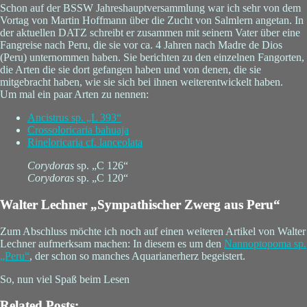
Schon auf der BSSW Jahreshauptversammlung war ich sehr von dem
Vortag von Martin Hoffmann über die Zucht von Salmlern angetan. In
der aktuellen DATZ schreibt er zusammen mit seinem Vater über eine
Fangreise nach Peru, die sie vor ca. 4 Jahren nach Madre de Dios
(Peru) unternommen haben. Sie berichten zu den einzelnen Fangorten,
die Arten die sie dort gefangen haben und von denen, die sie
mitgebracht haben, wie sie sich bei ihnen weiterentwickelt haben.
Um mal ein paar Arten zu nennen:
Ancistrus
sp. „L 393“
Crossoloricaria bahuaja
Rineloricaria
cf.
lanceolata
Corydoras
sp. „C 126“
Corydoras
sp. „C 120“
Walter Lechner „Sympathischer Zwerg aus Peru“
Zum Abschluss möchte ich noch auf einen weiteren Artikel von Walter
Lechner aufmerksam machen: In diesem es um den
Nannoptopoma
sp.
„Peru“
, der schon so manches Aquarianerherz begeistert.
So, nun viel Spaß beim Lesen
Related Posts: