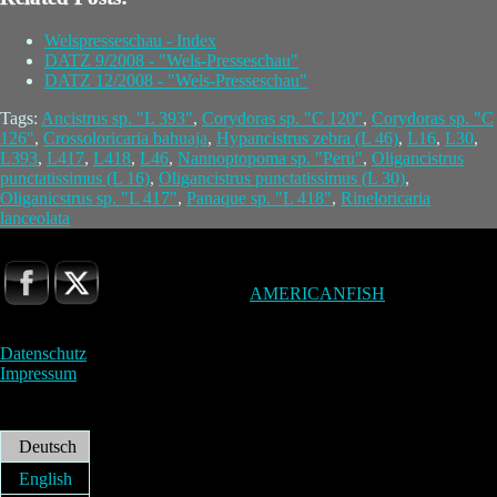
Welspresseschau - Index
DATZ 9/2008 - "Wels-Presseschau"
DATZ 12/2008 - "Wels-Presseschau"
Tags:
Ancistrus sp. "L 393"
,
Corydoras sp. "C 120"
,
Corydoras sp. "C
126"
,
Crossoloricaria bahuaja
,
Hypancistrus zebra (L 46)
,
L16
,
L30
,
L393
,
L417
,
L418
,
L46
,
Nannoptopoma sp. "Peru"
,
Oligancistrus
punctatissimus (L 16)
,
Oligancistrus punctatissimus (L 30)
,
Oliganicstrus sp. "L 417"
,
Panaque sp. "L 418"
,
Rineloricaria
lanceolata
AMERICANFISH
Datenschutz
Impressum
Deutsch
English