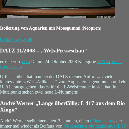
Isolierung von Aquarien mit Moosgummi (Neopren)
Oktober 20, 2008
DATZ 11/2008 – „Wels-Presseschau“
erstellt von
elko
Datum
24. Oktober 2008
Kategorie
DATZ
,
Wels-
Presseschau
Offensichtlich hat man bei der DATZ meinen Aufruf „… viele
interessante L-Wels-Artikel …“ vom August ernst genommen und ein
Heft herausgegeben, das es für die L-Welsfreunde in sich hat. Im
Mittelpunkt stehen zwei neue L-Nummern:
André Werner „Lange überfällig: L 417 aus dem Rio
Xingu“
André Werner stellt einen alten Bekannten, einen
Oligancistrus
, der
immer mal wieder als Beifang von
Oligancistrus punctatissimus
(L 16)