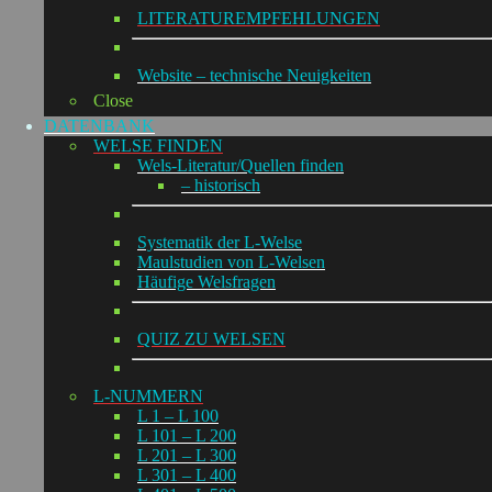
LITERATUREMPFEHLUNGEN
Website – technische Neuigkeiten
Close
DATENBANK
WELSE FINDEN
Wels-Literatur/Quellen finden
– historisch
Systematik der L-Welse
Maulstudien von L-Welsen
Häufige Welsfragen
QUIZ ZU WELSEN
L-NUMMERN
L 1 – L 100
L 101 – L 200
L 201 – L 300
L 301 – L 400