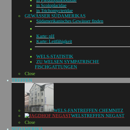
in Pseudopimelodidae
in Scoloplacidae
in Trichomycteridae
GEWÄSSER SÜDAMERIKAS
Südamerikanisches Gewässer finden
Karte: pH
Karte: Leitfähigkeit
WELS-STATISTIK
ZU WELSEN SYMPATRISCHE
FISCHGATTUNGEN
Close
TREFFEN
WELS-FANTREFFEN CHEMNITZ
WELSTREFFEN NEGAST
Close
SÜDAMERIKA