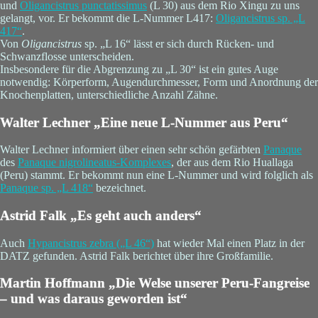
und
Oligancistrus punctatissimus
(L 30) aus dem Rio Xingu zu uns
gelangt, vor. Er bekommt die L-Nummer L417:
Oligancistrus
sp. „L
417“
.
Von
Oligancistrus
sp. „L 16“ lässt er sich durch Rücken- und
Schwanzflosse unterscheiden.
Insbesondere für die Abgrenzung zu „L 30“ ist ein gutes Auge
notwendig: Körperform, Augendurchmesser, Form und Anordnung der
Knochenplatten, unterschiedliche Anzahl Zähne.
Walter Lechner „Eine neue L-Nummer aus Peru“
Walter Lechner informiert über einen sehr schön gefärbten
Panaque
des
Panaque nigrolineatus
-Komplexes
, der aus dem Rio Huallaga
(Peru) stammt. Er bekommt nun eine L-Nummer und wird folglich als
Panaque
sp. „L 418“
bezeichnet.
Astrid Falk „Es geht auch anders“
Auch
Hypancistrus zebra
(„L 46“)
hat wieder Mal einen Platz in der
DATZ gefunden. Astrid Falk berichtet über ihre Großfamilie.
Martin Hoffmann „Die Welse unserer Peru-Fangreise
– und was daraus geworden ist“