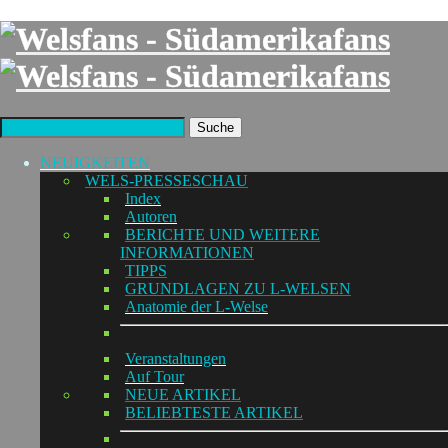
Suche
NEUIGKEITEN
WELS-PRESSESCHAU
Index
Autoren
BERICHTE UND WEITERE
INFORMATIONEN
TIPPS
GRUNDLAGEN ZU L-WELSEN
Anatomie der L-Welse
Veranstaltungen
Auf Tour
NEUE ARTIKEL
BELIEBTESTE ARTIKEL