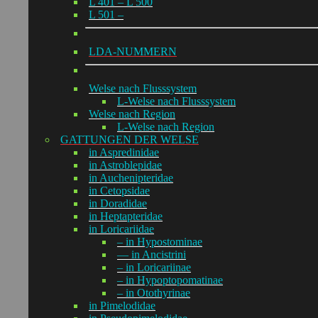
L 401 – L 500
L 501 –
LDA-NUMMERN
Welse nach Flusssystem
L-Welse nach Flusssystem
Welse nach Region
L-Welse nach Region
GATTUNGEN DER WELSE
in Aspredinidae
in Astroblepidae
in Auchenipteridae
in Cetopsidae
in Doradidae
in Heptapteridae
in Loricariidae
– in Hypostominae
— in Ancistrini
– in Loricariinae
– in Hypoptopomatinae
– in Otothyrinae
in Pimelodidae