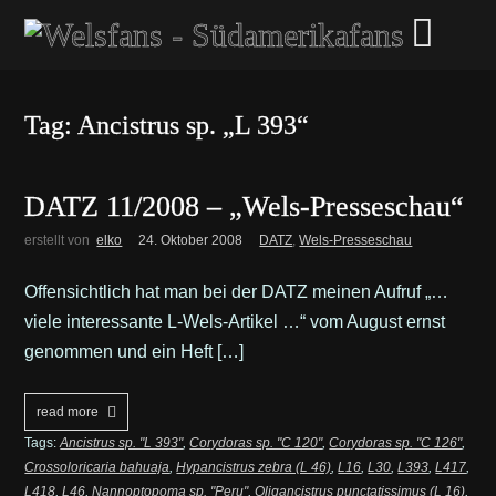
Tag: Ancistrus sp. „L 393“
DATZ 11/2008 – „Wels-Presseschau“
erstellt von
elko
24. Oktober 2008
DATZ
,
Wels-Presseschau
Offensichtlich hat man bei der DATZ meinen Aufruf „…
viele interessante L-Wels-Artikel …“ vom August ernst
genommen und ein Heft […]
read more
Tags:
Ancistrus sp. "L 393"
,
Corydoras sp. "C 120"
,
Corydoras sp. "C 126"
,
Crossoloricaria bahuaja
,
Hypancistrus zebra (L 46)
,
L16
,
L30
,
L393
,
L417
,
L418
,
L46
,
Nannoptopoma sp. "Peru"
,
Oligancistrus punctatissimus (L 16)
,