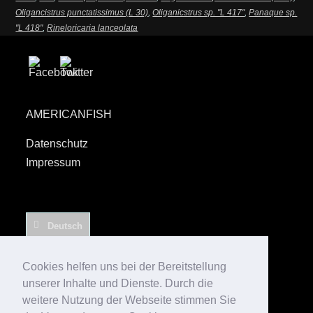
Oligancistrus punctatissimus (L 30)
,
Oliganicstrus sp. "L 417"
,
Panaque sp.
"L 418"
,
Rineloricaria lanceolata
AMERICANFISH
Datenschutz
Impressum
Deutsch
English
Español
Cookies helfen uns bei der Bereitstellung
unserer Inhalte und Dienste. Durch die
weitere Nutzung der Webseite stimmen Sie
© 2006 – 2026 Elko Kinlechner