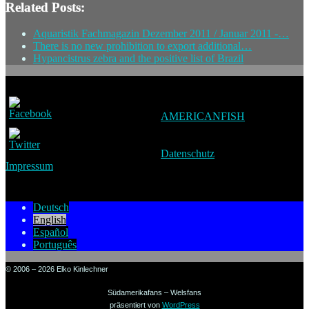
Related Posts:
Aquaristik Fachmagazin Dezember 2011 / Januar 2011 -…
There is no new prohibition to export additional…
Hypancistrus zebra and the positive list of Brazil
AMERICANFISH
Datenschutz
Impressum
Deutsch
English
Español
Português
© 2006 – 2026 Elko Kinlechner
Südamerikafans – Welsfans
präsentiert von
WordPress