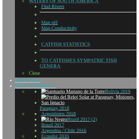
WATERS OF SOUTH AMERICA
Find Rivers
Map pH
Map Conductivity
CATFISH STATISTICS
TO CATFISHES SYMPATRIC FISH
GENERA
Close
MEETINGS
SOUTH AMERICA
Bolivia 2019
Paraguay 2018
Argentinien 2018
Brazil 2017 (2)
Brazil 2017
Argentina / Chile 2016
Ecuador 2016