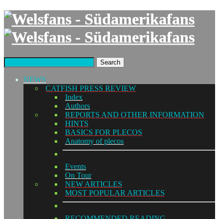
Search
NEWS
CATFISH PRESS REVIEW
Index
Authors
REPORTS AND OTHER INFORMATION
HINTS
BASICS FOR PLECOS
Anatomy of plecos
Events
On Tour
NEW ARTICLES
MOST POPULAR ARTICLES
RECOMMENDED READING