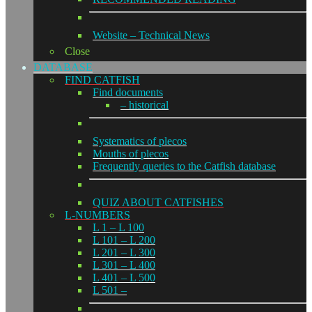
Website – Technical News
Close
DATABASE
FIND CATFISH
Find documents
– historical
Systematics of plecos
Mouths of plecos
Frequently queries to the Catfish database
QUIZ ABOUT CATFISHES
L-NUMBERS
L 1 – L 100
L 101 – L 200
L 201 – L 300
L 301 – L 400
L 401 – L 500
L 501 –