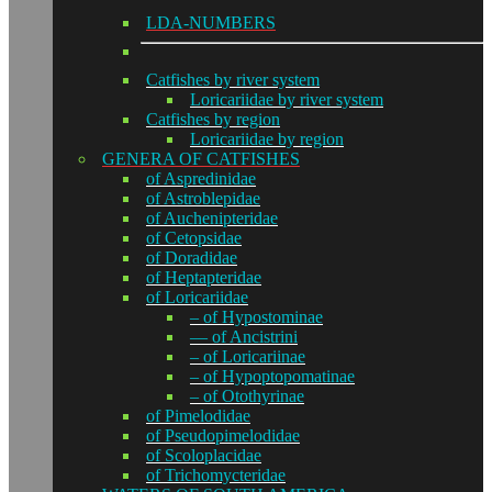
LDA-NUMBERS
Catfishes by river system
Loricariidae by river system
Catfishes by region
Loricariidae by region
GENERA OF CATFISHES
of Aspredinidae
of Astroblepidae
of Auchenipteridae
of Cetopsidae
of Doradidae
of Heptapteridae
of Loricariidae
– of Hypostominae
— of Ancistrini
– of Loricariinae
– of Hypoptopomatinae
– of Otothyrinae
of Pimelodidae
of Pseudopimelodidae
of Scoloplacidae
of Trichomycteridae