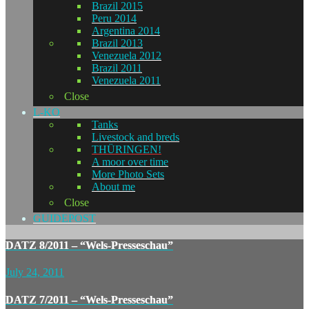
Brazil 2015
Peru 2014
Argentina 2014
Brazil 2013
Venezuela 2012
Brazil 2011
Venezuela 2011
Close
L-KO
Tanks
Livestock and breds
THÜRINGEN!
A moor over time
More Photo Sets
About me
Close
GUIDEPOST
DATZ 8/2011 – “Wels-Presseschau”
July 24, 2011
DATZ 7/2011 – “Wels-Presseschau”