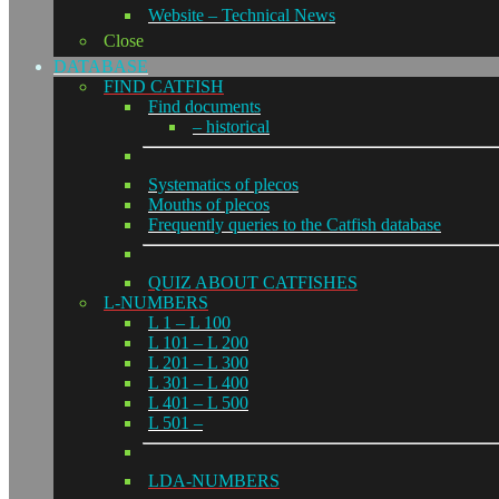
Website – Technical News
Close
DATABASE
FIND CATFISH
Find documents
– historical
Systematics of plecos
Mouths of plecos
Frequently queries to the Catfish database
QUIZ ABOUT CATFISHES
L-NUMBERS
L 1 – L 100
L 101 – L 200
L 201 – L 300
L 301 – L 400
L 401 – L 500
L 501 –
LDA-NUMBERS