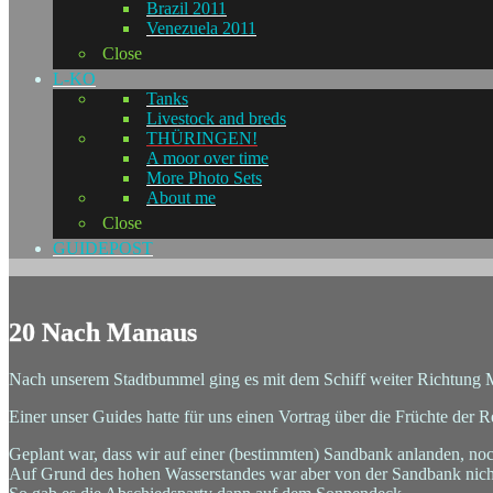
Brazil 2011
Venezuela 2011
Close
L-KO
Tanks
Livestock and breds
THÜRINGEN!
A moor over time
More Photo Sets
About me
Close
GUIDEPOST
20 Nach Manaus
Nach unserem Stadtbummel ging es mit dem Schiff weiter Richtung 
Einer unser Guides hatte für uns einen Vortrag über die Früchte der Re
Geplant war, dass wir auf einer (bestimmten) Sandbank anlanden, 
Auf Grund des hohen Wasserstandes war aber von der Sandbank nich