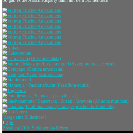
So gab es die Abschiedsparty dann auf dem Sonnendeck.
[Zeige eine Slideshow]
1
2
►
Brasilien 2011
,
Südamerika-Reisen