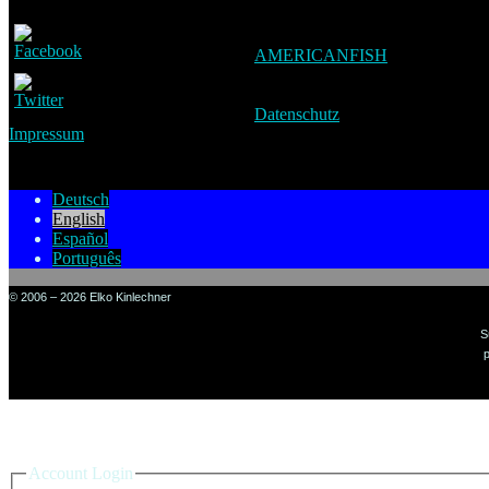
AMERICANFISH
Datenschutz
Impressum
Deutsch
English
Español
Português
© 2006 – 2026 Elko Kinlechner
S
p
Sign in to your account
Account Login