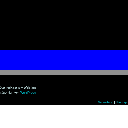
üdamerikafans – Welsfans
räsentiert von
WordPress
Verwaltung
|
Sitemap