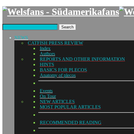
Search
NEWS
CATFISH PRESS REVIEW
Index
Authors
REPORTS AND OTHER INFORMATION
HINTS
BASICS FOR PLECOS
Anatomy of plecos
Events
On Tour
NEW ARTICLES
MOST POPULAR ARTICLES
RECOMMENDED READING