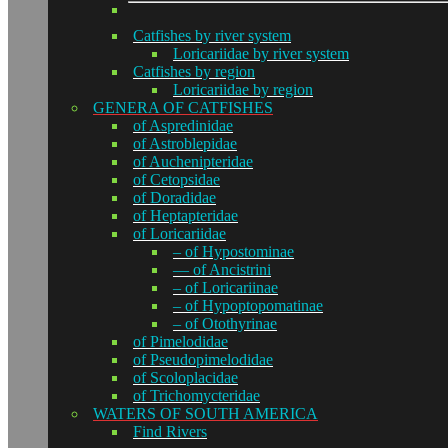
Catfishes by river system
Loricariidae by river system
Catfishes by region
Loricariidae by region
GENERA OF CATFISHES
of Aspredinidae
of Astroblepidae
of Auchenipteridae
of Cetopsidae
of Doradidae
of Heptapteridae
of Loricariidae
– of Hypostominae
— of Ancistrini
– of Loricariinae
– of Hypoptopomatinae
– of Otothyrinae
of Pimelodidae
of Pseudopimelodidae
of Scoloplacidae
of Trichomycteridae
WATERS OF SOUTH AMERICA
Find Rivers