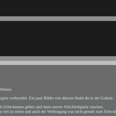
Manaus.
gion vorbereitet. Ein paar Bilder von diesem findet ihr in der Galerie.
noch Schwimmen gehen und dann unsere Abschiedsparty machen.
t viel zu sehen und auch der Wellengang war nicht gerade zum Schwi