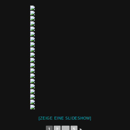
[ZEIGE EINE SLIDESHOW]
1
2
...
5
►