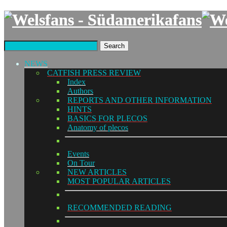
Search
NEWS
CATFISH PRESS REVIEW
Index
Authors
REPORTS AND OTHER INFORMATION
HINTS
BASICS FOR PLECOS
Anatomy of plecos
Events
On Tour
NEW ARTICLES
MOST POPULAR ARTICLES
RECOMMENDED READING