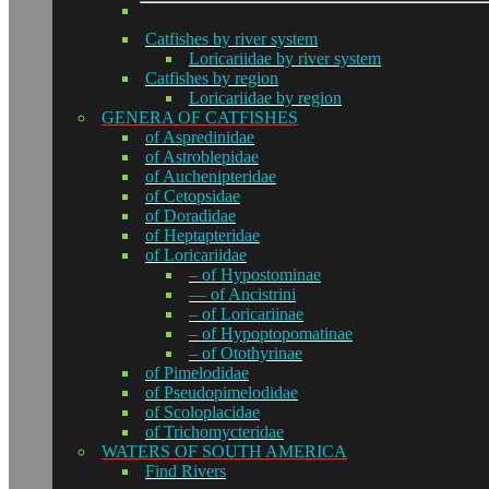
Catfishes by river system
Loricariidae by river system
Catfishes by region
Loricariidae by region
GENERA OF CATFISHES
of Aspredinidae
of Astroblepidae
of Auchenipteridae
of Cetopsidae
of Doradidae
of Heptapteridae
of Loricariidae
– of Hypostominae
— of Ancistrini
– of Loricariinae
– of Hypoptopomatinae
– of Otothyrinae
of Pimelodidae
of Pseudopimelodidae
of Scoloplacidae
of Trichomycteridae
WATERS OF SOUTH AMERICA
Find Rivers