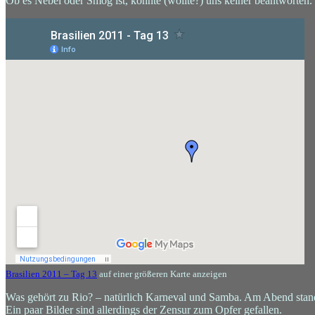
Ob es Nebel oder Smog ist, konnte (wollte?) uns keiner beantworten.
Brasilien 2011 – Tag 13
auf einer größeren Karte anzeigen
Was gehört zu Rio? – natürlich Karneval und Samba. Am Abend sta
Ein paar Bilder sind allerdings der Zensur zum Opfer gefallen.