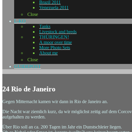
Brazil 2011
Venezuela 2011
Close
L-KO
Tanks
Livestock and breds
THÜRINGEN!
A moor over time
More Photo Sets
About me
Close
GUIDEPOST
24 Rio de Janeiro
Gegen Mitternacht kamen wir dann in Rio de Janeiro an.
Die Nacht war ziemlich kurz, da wir möglichst zeitig auf dem Corco
aufgehalten zu werden.
Über Rio soll an ca. 200 Tagen im Jahr ein Dunstschleier liegen.