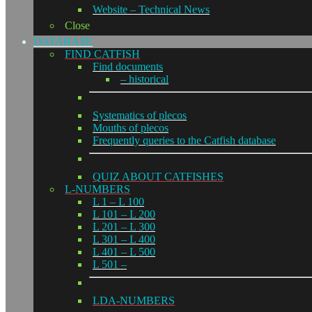
Website – Technical News
Close
DATABASE
FIND CATFISH
Find documents
– historical
Systematics of plecos
Mouths of plecos
Frequently queries to the Catfish database
QUIZ ABOUT CATFISHES
L-NUMBERS
L 1 – L 100
L 101 – L 200
L 201 – L 300
L 301 – L 400
L 401 – L 500
L 501 –
LDA-NUMBERS