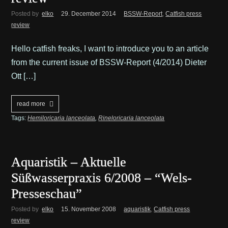
Posted by
elko
29. December 2014
BSSW-Report
,
Catfish press
review
Hello catfish freaks, I want to introduce you to an article
from the current issue of BSSW-Report (4/2014) Dieter
Ott […]
read more
Tags:
Hemiloricaria lanceolata
,
Rineloricaria lanceolata
Aquaristik – Aktuelle
Süßwasserpraxis 6/2008 – “Wels-
Presseschau”
Posted by
elko
15. November 2008
aquaristik
,
Catfish press
review