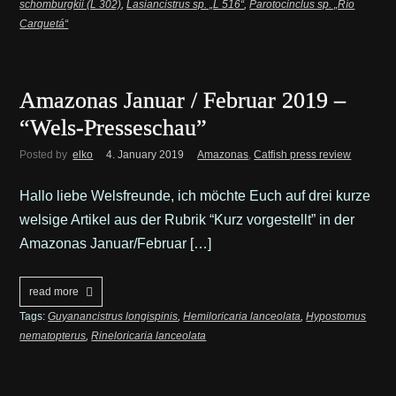
schomburgkii (L 302)
,
Lasiancistrus sp. „L 516“
,
Parotocinclus sp. „Río
Carquetá“
Amazonas Januar / Februar 2019 –
“Wels-Presseschau”
Posted by
elko
4. January 2019
Amazonas
,
Catfish press review
Hallo liebe Welsfreunde, ich möchte Euch auf drei kurze
welsige Artikel aus der Rubrik “Kurz vorgestellt” in der
Amazonas Januar/Februar […]
read more
Tags:
Guyanancistrus longispinis
,
Hemiloricaria lanceolata
,
Hypostomus
nematopterus
,
Rineloricaria lanceolata