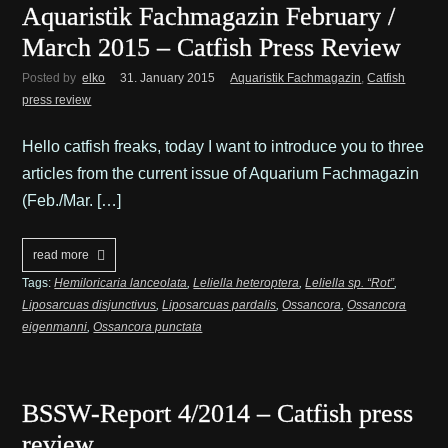
Aquaristik Fachmagazin February /
March 2015 – Catfish Press Review
Posted by
elko
31. January 2015
Aquaristik Fachmagazin
,
Catfish
press review
Hello catfish freaks, today I want to introduce you to three
articles from the current issue of Aquarium Fachmagazin
(Feb./Mar. […]
read more
Tags:
Hemiloricaria lanceolata
,
Leliella heteroptera
,
Leliella sp. “Rot”
,
Liposarcuas disjunctivus
,
Liposarcuas pardalis
,
Ossancora
,
Ossancora
eigenmanni
,
Ossancora punctata
BSSW-Report 4/2014 – Catfish press
review