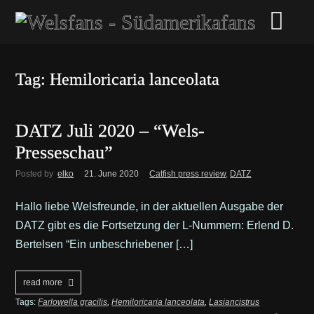
Tag: Hemiloricaria lanceolata
DATZ Juli 2020 – “Wels-
Presseschau”
Posted by
elko
21. June 2020
Catfish press review
,
DATZ
Hallo liebe Welsfreunde, in der aktuellen Ausgabe der
DATZ gibt es die Fortsetzung der L-Nummern: Erlend D.
Bertelsen “Ein unbeschriebener […]
read more
Tags:
Farlowella gracilis
,
Hemiloricaria lanceolata
,
Lasiancistrus