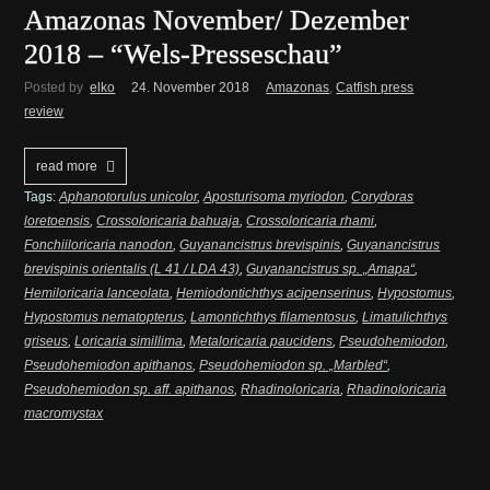
Amazonas November/ Dezember
2018 – “Wels-Presseschau”
Posted by
elko
24. November 2018
Amazonas
,
Catfish press
review
read more
Tags:
Aphanotorulus unicolor
,
Aposturisoma myriodon
,
Corydoras
loretoensis
,
Crossoloricaria bahuaja
,
Crossoloricaria rhami
,
Fonchiiloricaria nanodon
,
Guyanancistrus brevispinis
,
Guyanancistrus
brevispinis orientalis (L 41 / LDA 43)
,
Guyanancistrus sp. „Amapa“
,
Hemiloricaria lanceolata
,
Hemiodontichthys acipenserinus
,
Hypostomus
,
Hypostomus nematopterus
,
Lamontichthys filamentosus
,
Limatulichthys
griseus
,
Loricaria simillima
,
Metaloricaria paucidens
,
Pseudohemiodon
,
Pseudohemiodon apithanos
,
Pseudohemiodon sp. „Marbled“
,
Pseudohemiodon sp. aff. apithanos
,
Rhadinoloricaria
,
Rhadinoloricaria
macromystax