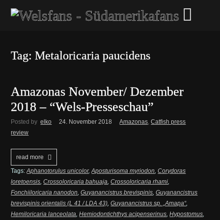
Tag: Metaloricaria paucidens
Amazonas November/ Dezember
2018 – “Wels-Presseschau”
Posted by
elko
24. November 2018
Amazonas
,
Catfish press
review
read more
Tags:
Aphanotorulus unicolor
,
Aposturisoma myriodon
,
Corydoras
loretoensis
,
Crossoloricaria bahuaja
,
Crossoloricaria rhami
,
Fonchiiloricaria nanodon
,
Guyanancistrus brevispinis
,
Guyanancistrus
brevispinis orientalis (L 41 / LDA 43)
,
Guyanancistrus sp. „Amapa“
,
Hemiloricaria lanceolata
,
Hemiodontichthys acipenserinus
,
Hypostomus
,