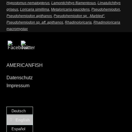
Hypostomus nematopterus
,
Lamontichthys filamentosus
,
Limatulichthys
griseus
,
Loricaria simillima
,
Metaloricaria paucidens
,
Pseudohemiodon
,
Pseudohemiodon apithanos
,
Pseudohemiodon sp. „Marbled“
,
Pseudohemiodon sp. aff. apithanos
,
Rhadinoloricaria
,
Rhadinoloricaria
macromystax
AMERICANFISH
Datenschutz
Impressum
Deutsch
English
Español