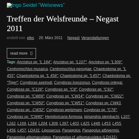
Treffen der Welsfreunde – Negast
2011
erstellt von
elko
20. März 2011
Negast
,
Veranstaltungen
read more
Tags:
Ancistrus sp. "L 184"
,
Ancistrus sp. "L107"
,
Ancistrus sp. "L309"
,
Centromochlus musaica
,
Centromochlus perugiae
,
Chaetostoma sp. "L
455"
,
Chaetostoma sp. "L 456"
,
Chaetostoma sp. "L457"
,
Chaetostoma sp.
"Tiger"
,
Corydoras axelrodi
,
Corydoras loxozonus
,
Corydoras ortegai
,
Corydoras sp. "C126"
,
Corydoras sp. "C8"
,
Corydoras sp. "C92"
,
Corydoras sp. "CW09"
,
Corydoras sp. "CW14"
,
Corydoras sp. "CW22"
,
Corydoras sp. "CW50"
,
Corydoras sp. "CW51"
,
Corydoras sp. CW43
,
Corydoras sp. „CW32“
,
Corydoras weitzmani
,
Coydoras sp. "C78"
,
Coydoras sp. "CW40"
,
Hemiloricaria formosa
,
Ixinandria steinbachi
,
L107
,
L162
,
L169
,
L184
,
L204
,
L309
,
L397
,
L403
,
L425
,
L448
,
L453
,
L455
,
L456
,
L457
,
LDA31
,
Liposarcus
,
Panaqolus
,
Panaqolus albivermis
,
Panaqolus albomaculatus
,
Panaqolus cf. albomaculatus (LDA31)
,