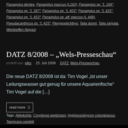
Panaqolus dentex
,
Panaqolus maccus (L162)
,
Panaqolus sp. "L 169"
,
Panaqolus sp. "L 397"
,
Panaqolus sp. "L 403"
,
Panaqolus sp. "L 425"
,
Panaqolus sp. "L 453"
,
Panaqolus sp. aff. maccus (L 448)
,
Pseudacanthicus sp. "L 425"
,
Pterygoplichthys
,
Tatia dunni
,
Tatia strigata
,
Welstreffen Negast
DATZ 8/2008 – „Wels-Presseschau“
erstellt von
elko
25. Juli 2008
DATZ
,
Wels-Presseschau
Die neue DATZ 8/2008 ist da: Tim Vogel „Ist unser
Leitungswasser gut genug für unsere Aquarienfische“
Tim Vogel auf die […]
read more
Tags:
Aktivkohle
,
Corydoras weitzmani
,
Hyphessobrycon columbianus
,
Taenicara candidi