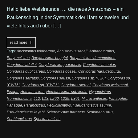
Hallo liebe Welsfreunde, … die neue Amazonas – ein
Paukenschlag in der Systematik der Harnischwelse und
viele Infos auch über […]
read more
Tags:
Ancistomus feldbergae
,
Ancistomus sabaji
,
Aphanotorulus
,
Baryancistrus
,
Baryancistrus beggini
,
Baryancistrus demantoides
,
Corydoras adolfoi
,
Corydoras araguaiaensis
,
Corydoras arcuatas
,
Corydoras duplicareus
,
Corydoras gossei
,
Corydoras haraldschultzi
,
Corydoras serratus
,
Corydoras seussi
,
Corydoras sp. "C20"
,
Corydoras sp.
"CW16"
,
Corydoras sp. "CW36"
,
Corydoras sterbai
,
Corydoras weitzmani
,
Etsapu
,
Hemiancistrus
,
Hemiancistrus subviridis
,
Hypancistrus
,
Isorineloricaria
,
L12
,
L13
,
L200
,
L239
,
L301
,
Micracanthicus
,
Panaqolus
,
Panaque
,
Parancistrus
,
Peckoltichthys
,
Pseudancistrus asurini
,
Pseudancistrus kayabi
,
Scleromystax barbatus
,
Scobinancistrus
,
Sophiancistrus
,
Spectracanticus