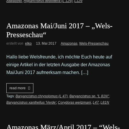
zawadzkii
,
Hypancistrus debilittera (L 129)
,
L129
Amazonas Mai/Juni 2017 – „Wels-
Presseschau“
erstellt von
elko
13. Mai 2017
Amazonas
,
Wels-Presseschau
Hallo liebe Welsfreunde, ich möchte Euch heute auf
einige Artikel in der letzten Ausgabe der Amazonas
Mai/Juni 2017 aufmerksam machen. […]
read more
Tags:
Baryancistrus chrysolomus (L 47)
,
Baryancistrus sp. "L 81N"
,
Baryancistrus xanthellus 'Verde'
,
Corydoras weitzmani
,
L47
,
L81N
Amazonas März/April 2017 – “Wels-