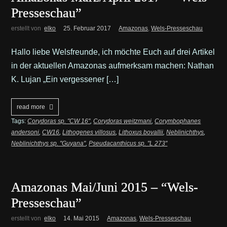
Presseschau”
erstellt von
elko
25. Februar 2017
Amazonas
,
Wels-Presseschau
Hallo liebe Welsfreunde, ich möchte Euch auf drei Artikel
in der aktuellen Amazonas aufmerksam machen: Nathan
K. Lujan „Ein vergessener […]
read more
Tags:
Corydoras sp. "CW 16"
,
Corydoras weitzmani
,
Corymbophanes
andersoni
,
CW16
,
Lithogenes villosus
,
Lithoxus bovallii
,
Neblinichthys
,
Neblinichthys sp. "Guyana"
,
Pseudacanthicus sp. "L 273"
Amazonas Mai/Juni 2015 – “Wels-
Presseschau”
erstellt von
elko
14. Mai 2015
Amazonas
,
Wels-Presseschau