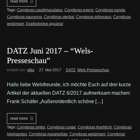
read more
Tags:
Corydoras caudimaculatus
,
Corydoras eversi
,
Corydoras panda
,
Corydoras paucerna
,
Corydoras sterbai
,
Corydoras trilineatus
,
Corydoras
weitzmani
,
Exallodontus aguanai
DATZ Juni 2017 – “Wels-
Presseschau”
erstellt von
elko
27. Mai 2017
DATZ
,
Wels-Presseschau
Hallo liebe Welsfreunde, ich möchte Euch auf drei kurze
Artikel der aktuellen DATZ 6/2017 aufmerksam machen:
Frank Schäfer „Außerordentlich schöne […]
read more
Tags:
Corydoras brittoi
,
Corydoras costai
,
Corydoras froehlichi
,
Corydoras
hephaestus
,
Corydoras pavanelliae
,
Corydoras weitzmani
,
Corydoras