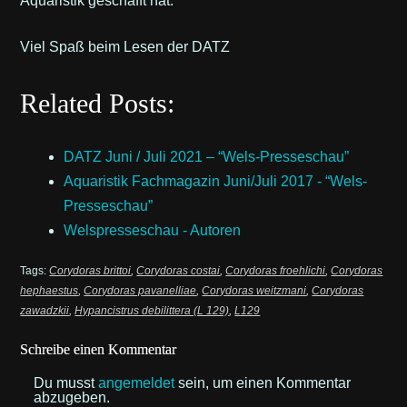
Aquaristik geschafft hat.
Viel Spaß beim Lesen der DATZ
Related Posts:
DATZ Juni / Juli 2021 – “Wels-Presseschau”
Aquaristik Fachmagazin Juni/Juli 2017 - “Wels-
Presseschau”
Welspresseschau - Autoren
Tags:
Corydoras brittoi
,
Corydoras costai
,
Corydoras froehlichi
,
Corydoras
hephaestus
,
Corydoras pavanelliae
,
Corydoras weitzmani
,
Corydoras
zawadzkii
,
Hypancistrus debilittera (L 129)
,
L129
Schreibe einen Kommentar
Du musst
angemeldet
sein, um einen Kommentar
abzugeben.