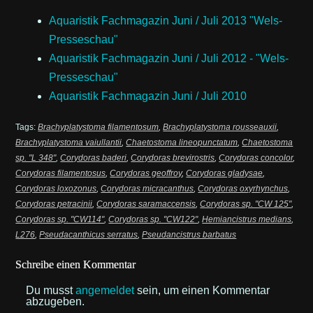
Aquaristik Fachmagazin Juni / Juli 2013 "Wels-
Presseschau"
Aquaristik Fachmagazin Juni / Juli 2012 - "Wels-
Presseschau"
Aquaristik Fachmagazin Juni / Juli 2010
Tags:
Brachyplatystoma filamentosum
,
Brachyplatystoma rousseauxii
,
Brachyplatystoma vaiullantii
,
Chaetostoma lineopunctatum
,
Chaetostoma
sp. "L 348"
,
Corydoras baderi
,
Corydoras brevirostris
,
Corydoras concolor
,
Corydoras filamentosus
,
Corydoras geoffroy
,
Corydoras gladysae
,
Corydoras loxozonus
,
Corydoras micracanthus
,
Corydoras oxyrhynchus
,
Corydoras petracinii
,
Corydoras saramaccensis
,
Corydoras sp. "CW 125"
,
Corydoras sp. "CW114"
,
Corydoras sp. "CW122"
,
Hemiancistrus medians
,
L276
,
Pseudacanthicus serratus
,
Pseudancistrus barbatus
Schreibe einen Kommentar
Du musst
angemeldet
sein, um einen Kommentar
abzugeben.