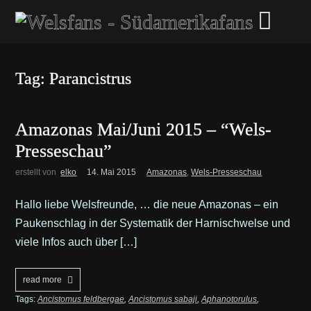
Tag: Parancistrus
Amazonas Mai/Juni 2015 – “Wels-
Presseschau”
erstellt von
elko
14. Mai 2015
Amazonas
,
Wels-Presseschau
Hallo liebe Welsfreunde, … die neue Amazonas – ein
Paukenschlag in der Systematik der Harnischwelse und
viele Infos auch über […]
read more
Tags:
Ancistomus feldbergae
,
Ancistomus sabaji
,
Aphanotorulus
,