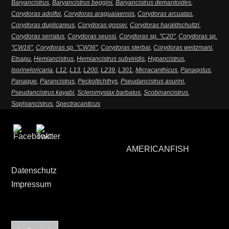
Baryancistrus
,
Baryancistrus beggini
,
Baryancistrus demantoides
,
Corydoras adolfoi
,
Corydoras araguaiaensis
,
Corydoras arcuatas
,
Corydoras duplicareus
,
Corydoras gossei
,
Corydoras haraldschultzi
,
Corydoras serratus
,
Corydoras seussi
,
Corydoras sp. "C20"
,
Corydoras sp.
"CW16"
,
Corydoras sp. "CW36"
,
Corydoras sterbai
,
Corydoras weitzmani
,
Etsapu
,
Hemiancistrus
,
Hemiancistrus subviridis
,
Hypancistrus
,
Isorineloricaria
,
L12
,
L13
,
L200
,
L239
,
L301
,
Micracanthicus
,
Panaqolus
,
Panaque
,
Parancistrus
,
Peckoltichthys
,
Pseudancistrus asurini
,
Pseudancistrus kayabi
,
Scleromystax barbatus
,
Scobinancistrus
,
Sophiancistrus
,
Spectracanticus
AMERICANFISH
Datenschutz
Impressum