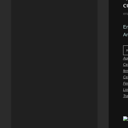
c
ers
En
Ar
r
Auc
Ce
fer
Ce
Fer
Li
Tra