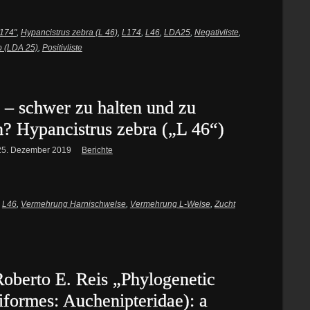
 174"
,
Hypancistrus zebra (L 46)
,
L174
,
L46
,
LDA25
,
Negativliste
,
o (LDA 25)
,
Positivliste
r – schwer zu halten und zu
? Hypancistrus zebra („L 46“)
25. Dezember 2019
Berichte
,
L46
,
Vermehrung Harnischwelse
,
Vermehrung L-Welse
,
Zucht
Roberto E. Reis „Phylogenetic
riformes: Auchenipteridae): a