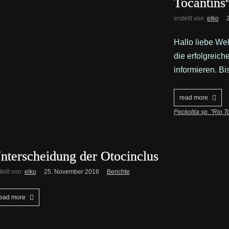
Tocantins
erstellt von
elko
Hallo liebe We
die erfolgreich
informieren. Bi
read more
Peckoltia sp. "Rio T
nterscheidung der Otocinclus
tellt von
elko
25. November 2018
Berichte
ead more