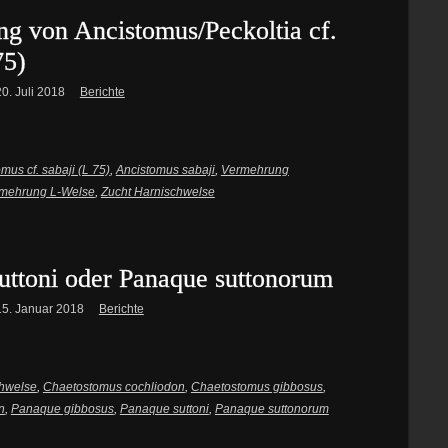
g von Ancistomus/Peckoltia cf.
75)
20. Juli 2018
Berichte
mus cf. sabaji (L 75)
,
Ancistomus sabaji
,
Vermehrung
mehrung L-Welse
,
Zucht Harnischwelse
uttoni oder Panaque suttonorum
15. Januar 2018
Berichte
hwelse
,
Chaetostomus cochliodon
,
Chaetostomus gibbosus
,
n
,
Panaque gibbosus
,
Panaque suttoni
,
Panaque suttonorum