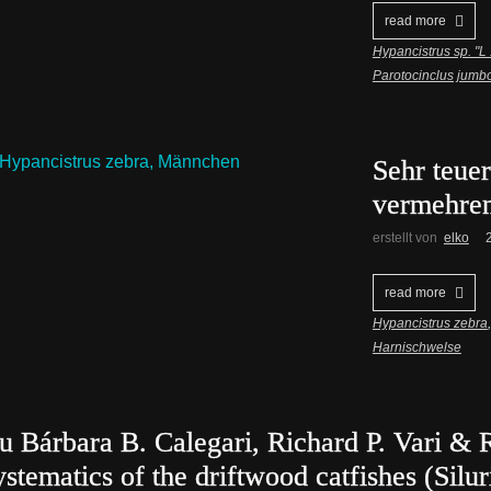
read more
Hypancistrus sp. "L
Parotocinclus jumb
Sehr teue
vermehren
erstellt von
elko
read more
Hypancistrus zebra
Harnischwelse
u Bárbara B. Calegari, Richard P. Vari & 
ystematics of the driftwood catfishes (Silu