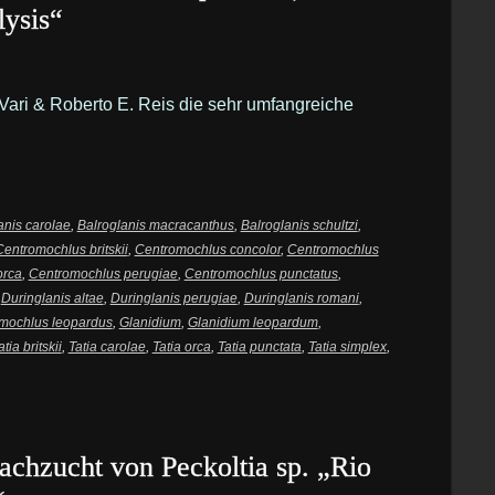
ysis“
Vari & Roberto E. Reis die sehr umfangreiche
anis carolae
,
Balroglanis macracanthus
,
Balroglanis schultzi
,
Centromochlus britskii
,
Centromochlus concolor
,
Centromochlus
orca
,
Centromochlus perugiae
,
Centromochlus punctatus
,
,
Duringlanis altae
,
Duringlanis perugiae
,
Duringlanis romani
,
mochlus leopardus
,
Glanidium
,
Glanidium leopardum
,
atia britskii
,
Tatia carolae
,
Tatia orca
,
Tatia punctata
,
Tatia simplex
,
Nachzucht von Peckoltia sp. „Rio