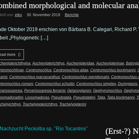
ombined morphological and molecular anal
tellt von
elko
30. November 2019
Berichte
de Oktober 2019 erschien von Bárbara B. Calegari, Richard P. 
beit „Phylogenetic […]
ead more
henipterichthyina
,
Auchenipterichthys
,
Auchenipteridae
,
Auchenipterinae
,
Balrogl
ntromochlinae
,
Centromochlus
,
Centromochlus altae
,
Centromochlus bockmanni
,
rarisi
,
Centromochlus macracanthus
,
Centromochlus meridionalis
,
Centromochlus 
ntromochlus romani
,
Centromochlus schultzi
,
Centromochlus simplex
,
Duringlanis
rarissoaresia
,
Ferrarissoaresia ferrarisi
,
Gelanoglanini
,
Gephyromochlus
,
Gephyro
osomadoradini
,
Liosomadoras
,
Pseudotatia
,
Pseudotatiini
,
Tatia
,
Tatia bockmanni
,
T
chelyichthys
,
Trachelyopterichthys
,
Trachelyopterini
(Erst-?) 