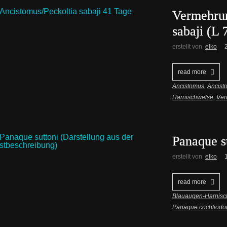
Vermehrun
sabaji (L 
erstellt von
elko
read more
Ancistomus
,
Ancisto
Harnischwelse
,
Ver
Panaque s
erstellt von
elko
read more
Blauaugen-Harnisc
Panaque cochliodo