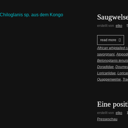
Saugwelse
erstellt von
elko
read more
African whiptailed c
savorgnani
,
Atopod
Belonoglanis tenuis
Doradidae
,
Doume
Loricariidae
,
Lorica
Quappenwelse
,
Tra
Eine posit
erstellt von
elko
Presseschau