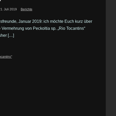
“
21. Juli 2019
Berichte
lsfreunde, Januar 2019: ich möchte Euch kurz über
e Vermehrung von Peckoltia sp. „Rio Tocantins“
sher […]
ocantins"