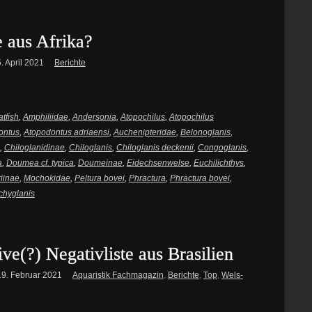
 aus Afrika?
5. April 2021
Berichte
atfish
,
Amphiliidae
,
Andersonia
,
Atopochilus
,
Atopochilus
ontus
,
Atopodontus adriaensi
,
Auchenipteridae
,
Belonoglanis
,
,
Chiloglanidinae
,
Chiloglanis
,
Chiloglanis deckenii
,
Congoglanis
,
a
,
Doumea cf. typica
,
Doumeinae
,
Eidechsenwelse
,
Euchilichthys
,
riinae
,
Mochokidae
,
Peltura bovei
,
Phractura
,
Phractura bovei
,
chyglanis
ive(?) Negativliste aus Brasilien
19. Februar 2021
Aquaristik Fachmagazin
,
Berichte
,
Top
,
Wels-