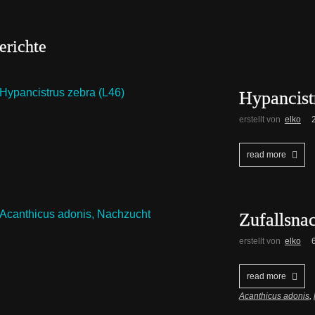
erichte
Hypancistr
erstellt von
elko
read more
Zufallsna
erstellt von
elko
read more
Acanthicus adonis
,