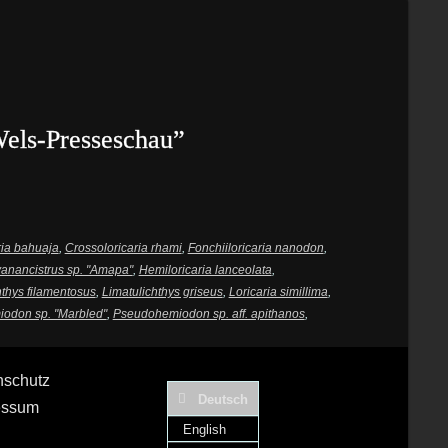
els-Presseschau”
ria bahuaja
,
Crossoloricaria rhami
,
Fonchiiloricaria nanodon
,
anancistrus sp. "Amapa"
,
Hemiloricaria lanceolata
,
thys filamentosus
,
Limatulichthys griseus
,
Loricaria simillima
,
odon sp. "Marbled"
,
Pseudohemiodon sp. aff. apithanos
,
nschutz
Deutsch
essum
English