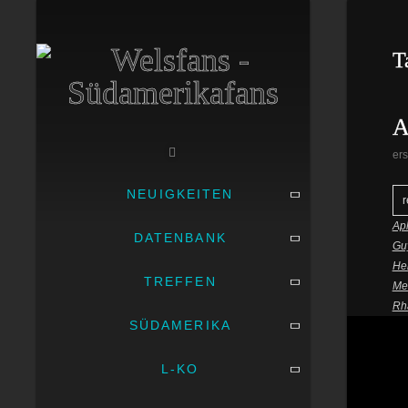
T
A
ers
NEUIGKEITEN
r
Aph
DATENBANK
Guy
He
TREFFEN
Met
Rha
SÜDAMERIKA
L-KO