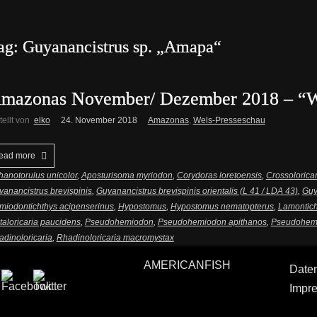
ag: Guyanancistrus sp. „Amapa“
mazonas November/ Dezember 2018 – “W
tellt von
elko
24. November 2018
Amazonas
,
Wels-Presseschau
ead more
anotorulus unicolor
,
Aposturisoma myriodon
,
Corydoras loretoensis
,
Crossolorica
anancistrus brevispinis
,
Guyanancistrus brevispinis orientalis (L 41 / LDA 43)
,
Guy
miodontichthys acipenserinus
,
Hypostomus
,
Hypostomus nematopterus
,
Lamontich
aloricaria paucidens
,
Pseudohemiodon
,
Pseudohemiodon apithanos
,
Pseudohemi
dinoloricaria
,
Rhadinoloricaria macromystax
AMERICANFISH
Date
Impr