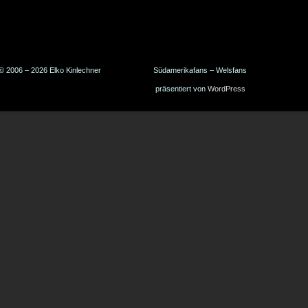
© 2006 – 2026 Elko Kinlechner
Südamerikafans – Welsfans
präsentiert von
WordPress