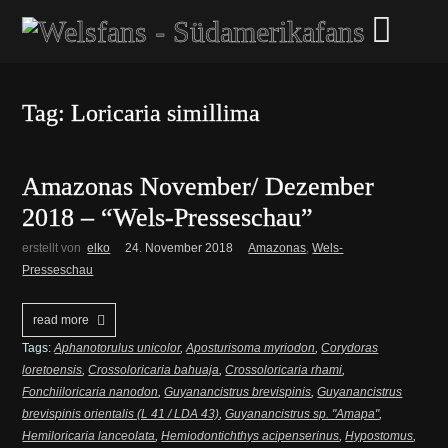
Tag: Loricaria simillima
Amazonas November/ Dezember
2018 – “Wels-Presseschau”
erstellt von
elko
24. November 2018
Amazonas
,
Wels-
Presseschau
read more
Tags:
Aphanotorulus unicolor
,
Aposturisoma myriodon
,
Corydoras
loretoensis
,
Crossoloricaria bahuaja
,
Crossoloricaria rhami
,
Fonchiiloricaria nanodon
,
Guyanancistrus brevispinis
,
Guyanancistrus
brevispinis orientalis (L 41 / LDA 43)
,
Guyanancistrus sp. "Amapa"
,
Hemiloricaria lanceolata
,
Hemiodontichthys acipenserinus
,
Hypostomus
,