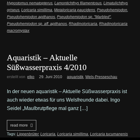
Hypostomus nematopterus
,
Lamontichthys filamentosus
,
Limatulichthys
griseus
,
Loricaria simillima
,
Metaloricaria paucidens
,
Pseudohemiodon
,
Pseudohemiodon apithanos
,
Pseudohemiodon sp. "Marbled"
,
Pseudohemiodon sp. aff. apithanos
,
Rhadinoloricaria
,
Rhadinoloricaria
macromystax
Aquaristik – Aktuelle
Süßwasserpraxis 4/2010
erstellt von
elko
29. Juni 2010
aquaristik
,
Wels-Presseschau
In der neuen aquaristik – Aktuelle Süßwasserpraxis ist
auch wieder etwas für uns Welsfreunde dabei. Ingo
Seidel „Maulbrutpflege mal ganz […]
read more
Tags:
Lippenbrüter
,
Loricaria
,
Loricaria simillima
,
Loricaria tucumanenis