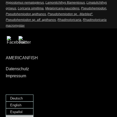
Hypostomus nematopterus
,
Lamontichthys filamentosus
,
Limatulichthys
griseus
,
Loricaria simillima
,
Metaloricaria paucidens
,
Pseudohemiodon
,
Pseudohemiodon apithanos
,
Pseudohemiodon sp. „Marbled“
,
Pseudohemiodon sp. aff. apithanos
,
Rhadinoloricaria
,
Rhadinoloricaria
macromystax
AMERICANFISH
Datenschutz
Impressum
Deutsch
English
Español