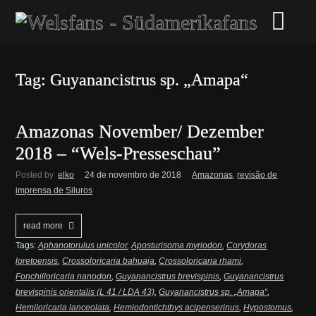
Tag: Guyanancistrus sp. „Amapa“
Amazonas November/ Dezember
2018 – “Wels-Presseschau”
Posted by
elko
24 de novembro de 2018
Amazonas
,
revisão de
imprensa de Siluros
read more
Tags:
Aphanotorulus unicolor
,
Aposturisoma myriodon
,
Corydoras
loretoensis
,
Crossoloricaria bahuaja
,
Crossoloricaria rhami
,
Fonchiiloricaria nanodon
,
Guyanancistrus brevispinis
,
Guyanancistrus
brevispinis orientalis (L 41 / LDA 43)
,
Guyanancistrus sp. „Amapa“
,
Hemiloricaria lanceolata
,
Hemiodontichthys acipenserinus
,
Hypostomus
,