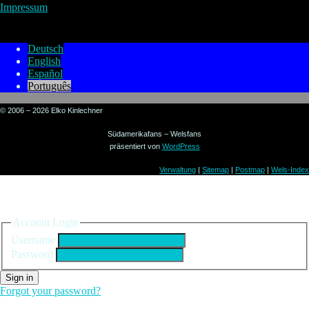
Impressum
Deutsch
English
Español
Português
© 2006 – 2026 Elko Kinlechner
Südamerikafans – Welsfans
präsentiert von
WordPress
Verwaltung
|
Sitemap
|
Postmap
|
Wels-Index
Sign in to your account
Account Login
Username
Password
Sign in
Forgot your password?