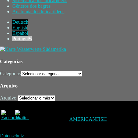
Sistemática dos loricariídeos
Gêneros dos bagres
Anatomia dos loricariídeos
Deutsch
English
Español
Português
Categorias
Categorias
Arquivo
Arquivo
AMERICANFISH
Datenschutz