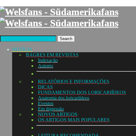
Search
NOTÍCIA
BAGRES EM REVISTAS
Indexação
Autores
RELATÓRIOS E INFORMAÇÕES
DICAS
FUNDAMENTOS DOS LORICARIÍDEOS
Anatomia dos loricariídeos
Eventos
Em digressão
NOVOS ARTIGOS
OS ARTIGOS MAIS POPULARES
LEITURA RECOMENDADA