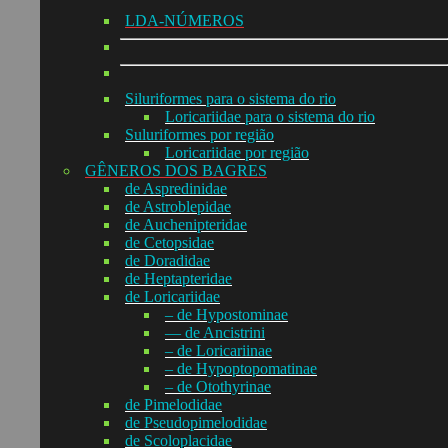
LDA-NÚMEROS
Siluriformes para o sistema do rio
Loricariidae para o sistema do rio
Suluriformes por região
Loricariidae por região
GÊNEROS DOS BAGRES
de Aspredinidae
de Astroblepidae
de Auchenipteridae
de Cetopsidae
de Doradidae
de Heptapteridae
de Loricariidae
– de Hypostominae
— de Ancistrini
– de Loricariinae
– de Hypoptopomatinae
– de Otothyrinae
de Pimelodidae
de Pseudopimelodidae
de Scoloplacidae