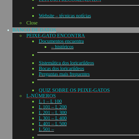
Website – técnicas notícias
Close
BANCO DE DATOS
PEIXE-GATO ENCONTRA
Documentos encuentra
– históricos
Sistemática dos loricariídeos
Bocas dos loricariídeos
Perguntas mais frequentes
QUIZ SOBRE OS PEIXE-GATOS
L-NÚMEROS
L 1 – L 100
L 101 – L 200
L 201 – L 300
L 301 – L 400
L 401 – L 500
L 501 –