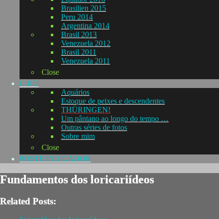
Brasilien 2015
Peru 2014
Argentina 2014
Brasil 2013
Venezuela 2012
Brasil 2011
Venezuela 2011
Close
L-KO
Aquários
Estoque de peixes e descendentes
THÜRINGEN!
Um pântano ao longo do tempo …
Outras séries de fotos
Sobre mim
Close
POSTE INDICADOR
Fundamentos dos loricariídeos
Related Posts: