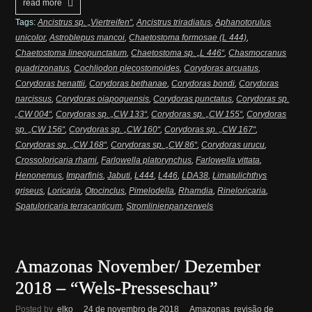
read more
Tags:
Ancistrus sp. „Viertreifen“
,
Ancistrus triradiatus
,
Aphanotorulus
unicolor
,
Astroblepus mancoi
,
Chaetostoma formosae (L 444)
,
Chaetostoma lineopunctatum
,
Chaetostoma sp. „L 446“
,
Chasmocranus
quadrizonatus
,
Cochliodon plecostomoides
,
Corydoras arcuatus
,
Corydoras benattii
,
Corydoras bethanae
,
Corydoras bondi
,
Corydoras
narcissus
,
Corydoras oiapoquensis
,
Corydoras punctatus
,
Corydoras sp.
„CW 004“
,
Corydoras sp. „CW 133“
,
Corydoras sp. „CW 155“
,
Corydoras
sp. „CW 156“
,
Corydoras sp. „CW 160“
,
Corydoras sp. „CW 167“
,
Corydoras sp. „CW 168“
,
Corydoras sp. „CW 86“
,
Corydoras urucu
,
Crossoloricaria rhami
,
Farlowella platorynchus
,
Farlowella vittata
,
Henonemus
,
Imparfinis
,
Jabuti
,
L444
,
L446
,
LDA38
,
Limatulichthys
griseus
,
Loricaria
,
Otocinclus
,
Pimelodella
,
Rhamdia
,
Rineloricaria
,
Spatuloricaria terracanticum
,
Stromlinienpanzerwels
Amazonas November/ Dezember
2018 – “Wels-Presseschau”
Posted by
elko
24 de novembro de 2018
Amazonas
,
revisão de