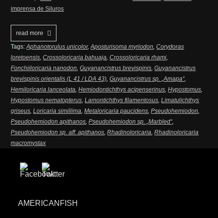
imprensa de Siluros
read more
Tags:
Aphanotorulus unicolor
,
Aposturisoma myriodon
,
Corydoras
loretoensis
,
Crossoloricaria bahuaja
,
Crossoloricaria rhami
,
Fonchiiloricaria nanodon
,
Guyanancistrus brevispinis
,
Guyanancistrus
brevispinis orientalis (L 41 / LDA 43)
,
Guyanancistrus sp. „Amapa“
,
Hemiloricaria lanceolata
,
Hemiodontichthys acipenserinus
,
Hypostomus
,
Hypostomus nematopterus
,
Lamontichthys filamentosus
,
Limatulichthys
griseus
,
Loricaria simillima
,
Metaloricaria paucidens
,
Pseudohemiodon
,
Pseudohemiodon apithanos
,
Pseudohemiodon sp. „Marbled“
,
Pseudohemiodon sp. aff. apithanos
,
Rhadinoloricaria
,
Rhadinoloricaria
macromystax
AMERICANFISH