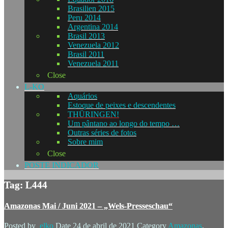
Brasilien 2015
Peru 2014
Argentina 2014
Brasil 2013
Venezuela 2012
Brasil 2011
Venezuela 2011
Close
L-KO
Aquários
Estoque de peixes e descendentes
THÜRINGEN!
Um pântano ao longo do tempo …
Outras séries de fotos
Sobre mim
Close
POSTE INDICADOR
Tag: L444
Amazonas Mai / Juni 2021 – „Wels-Presseschau“
Posted by
elko
Date
24 de abril de 2021
Category
Amazonas
,