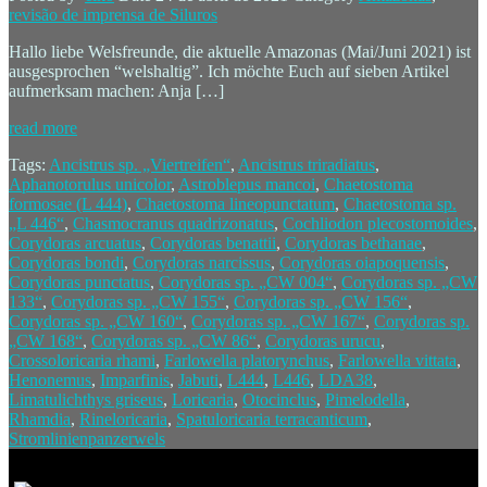
revisão de imprensa de Siluros
Hallo liebe Welsfreunde, die aktuelle Amazonas (Mai/Juni 2021) ist
ausgesprochen “welshaltig”. Ich möchte Euch auf sieben Artikel
aufmerksam machen: Anja […]
read more
Tags:
Ancistrus sp. „Viertreifen“
,
Ancistrus triradiatus
,
Aphanotorulus unicolor
,
Astroblepus mancoi
,
Chaetostoma
formosae (L 444)
,
Chaetostoma lineopunctatum
,
Chaetostoma sp.
„L 446“
,
Chasmocranus quadrizonatus
,
Cochliodon plecostomoides
,
Corydoras arcuatus
,
Corydoras benattii
,
Corydoras bethanae
,
Corydoras bondi
,
Corydoras narcissus
,
Corydoras oiapoquensis
,
Corydoras punctatus
,
Corydoras sp. „CW 004“
,
Corydoras sp. „CW
133“
,
Corydoras sp. „CW 155“
,
Corydoras sp. „CW 156“
,
Corydoras sp. „CW 160“
,
Corydoras sp. „CW 167“
,
Corydoras sp.
„CW 168“
,
Corydoras sp. „CW 86“
,
Corydoras urucu
,
Crossoloricaria rhami
,
Farlowella platorynchus
,
Farlowella vittata
,
Henonemus
,
Imparfinis
,
Jabuti
,
L444
,
L446
,
LDA38
,
Limatulichthys griseus
,
Loricaria
,
Otocinclus
,
Pimelodella
,
Rhamdia
,
Rineloricaria
,
Spatuloricaria terracanticum
,
Stromlinienpanzerwels