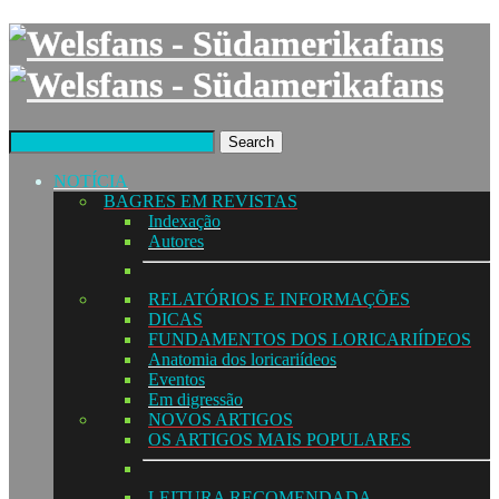
Search
NOTÍCIA
BAGRES EM REVISTAS
Indexação
Autores
RELATÓRIOS E INFORMAÇÕES
DICAS
FUNDAMENTOS DOS LORICARIÍDEOS
Anatomia dos loricariídeos
Eventos
Em digressão
NOVOS ARTIGOS
OS ARTIGOS MAIS POPULARES
LEITURA RECOMENDADA