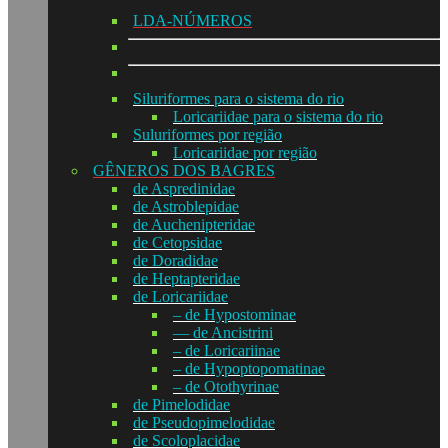
LDA-NÚMEROS
Siluriformes para o sistema do rio
Loricariidae para o sistema do rio
Suluriformes por região
Loricariidae por região
GÊNEROS DOS BAGRES
de Aspredinidae
de Astroblepidae
de Auchenipteridae
de Cetopsidae
de Doradidae
de Heptapteridae
de Loricariidae
– de Hypostominae
— de Ancistrini
– de Loricariinae
– de Hypoptopomatinae
– de Otothyrinae
de Pimelodidae
de Pseudopimelodidae
de Scoloplacidae