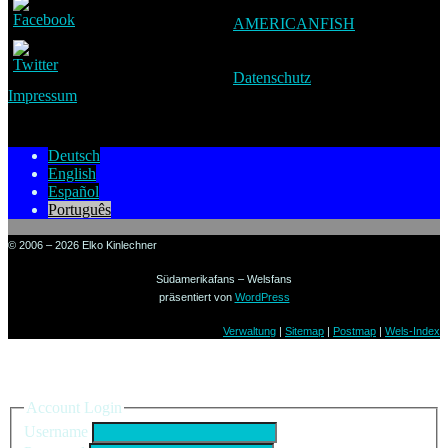
AMERICANFISH
Datenschutz
Impressum
Deutsch
English
Español
Português
© 2006 – 2026 Elko Kinlechner
Südamerikafans – Welsfans
präsentiert von
WordPress
Verwaltung
|
Sitemap
|
Postmap
|
Wels-Index
Sign in to your account
Account Login
Username