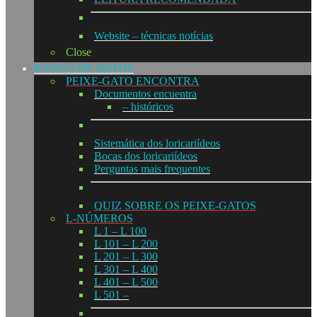
Website – técnicas notícias
Close
BANCO DE DATOS
PEIXE-GATO ENCONTRA
Documentos encuentra
– históricos
Sistemática dos loricariídeos
Bocas dos loricariídeos
Perguntas mais frequentes
QUIZ SOBRE OS PEIXE-GATOS
L-NÚMEROS
L 1 – L 100
L 101 – L 200
L 201 – L 300
L 301 – L 400
L 401 – L 500
L 501 –