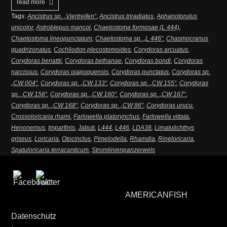
read more
Tags:
Ancistrus sp. „Viertreifen“
,
Ancistrus triradiatus
,
Aphanotorulus
unicolor
,
Astroblepus mancoi
,
Chaetostoma formosae (L 444)
,
Chaetostoma lineopunctatum
,
Chaetostoma sp. „L 446“
,
Chasmocranus
quadrizonatus
,
Cochliodon plecostomoides
,
Corydoras arcuatus
,
Corydoras benattii
,
Corydoras bethanae
,
Corydoras bondi
,
Corydoras
narcissus
,
Corydoras oiapoquensis
,
Corydoras punctatus
,
Corydoras sp.
„CW 004“
,
Corydoras sp. „CW 133“
,
Corydoras sp. „CW 155“
,
Corydoras
sp. „CW 156“
,
Corydoras sp. „CW 160“
,
Corydoras sp. „CW 167“
,
Corydoras sp. „CW 168“
,
Corydoras sp. „CW 86“
,
Corydoras urucu
,
Crossoloricaria rhami
,
Farlowella platorynchus
,
Farlowella vittata
,
Henonemus
,
Imparfinis
,
Jabuti
,
L444
,
L446
,
LDA38
,
Limatulichthys
griseus
,
Loricaria
,
Otocinclus
,
Pimelodella
,
Rhamdia
,
Rineloricaria
,
Spatuloricaria terracanticum
,
Stromlinienpanzerwels
AMERICANFISH
Datenschutz