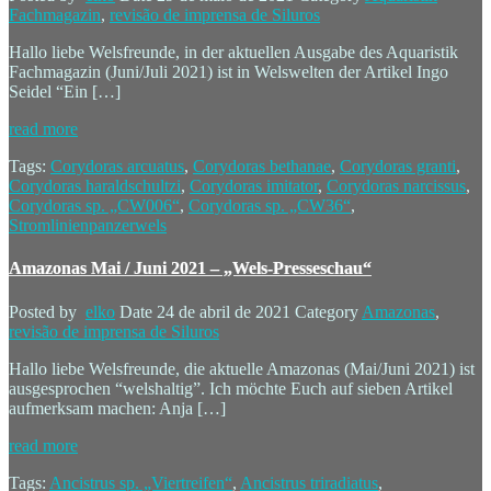
Fachmagazin
,
revisão de imprensa de Siluros
Hallo liebe Welsfreunde, in der aktuellen Ausgabe des Aquaristik
Fachmagazin (Juni/Juli 2021) ist in Welswelten der Artikel Ingo
Seidel “Ein […]
read more
Tags:
Corydoras arcuatus
,
Corydoras bethanae
,
Corydoras granti
,
Corydoras haraldschultzi
,
Corydoras imitator
,
Corydoras narcissus
,
Corydoras sp. „CW006“
,
Corydoras sp. „CW36“
,
Stromlinienpanzerwels
Amazonas Mai / Juni 2021 – „Wels-Presseschau“
Posted by
elko
Date
24 de abril de 2021
Category
Amazonas
,
revisão de imprensa de Siluros
Hallo liebe Welsfreunde, die aktuelle Amazonas (Mai/Juni 2021) ist
ausgesprochen “welshaltig”. Ich möchte Euch auf sieben Artikel
aufmerksam machen: Anja […]
read more
Tags:
Ancistrus sp. „Viertreifen“
,
Ancistrus triradiatus
,