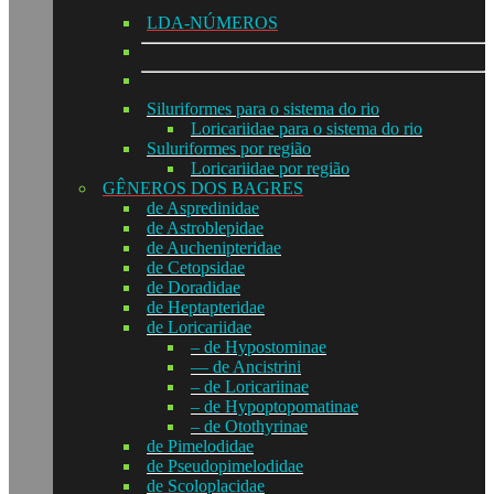
LDA-NÚMEROS
Siluriformes para o sistema do rio
Loricariidae para o sistema do rio
Suluriformes por região
Loricariidae por região
GÊNEROS DOS BAGRES
de Aspredinidae
de Astroblepidae
de Auchenipteridae
de Cetopsidae
de Doradidae
de Heptapteridae
de Loricariidae
– de Hypostominae
— de Ancistrini
– de Loricariinae
– de Hypoptopomatinae
– de Otothyrinae
de Pimelodidae
de Pseudopimelodidae
de Scoloplacidae