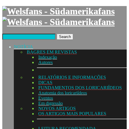
Search
NOTÍCIA
BAGRES EM REVISTAS
Indexação
Autores
RELATÓRIOS E INFORMAÇÕES
DICAS
FUNDAMENTOS DOS LORICARIÍDEOS
Anatomia dos loricariídeos
Eventos
Em digressão
NOVOS ARTIGOS
OS ARTIGOS MAIS POPULARES
LEITURA RECOMENDADA