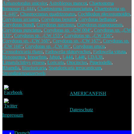
Aphanotorulus unicolor
,
Astroblepus mancoi
,
Chaetostoma
formosae (L 444)
,
Chaetostoma lineopunctatum
,
Chaetostoma sp.
„L 446“
,
Chasmocranus quadrizonatus
,
Cochliodon plecostomoides
,
Corydoras arcuatus
,
Corydoras benattii
,
Corydoras bethanae
,
Corydoras bondi
,
Corydoras narcissus
,
Corydoras oiapoquensis
,
Corydoras punctatus
,
Corydoras sp. „CW 004“
,
Corydoras sp. „CW
133“
,
Corydoras sp. „CW 155“
,
Corydoras sp. „CW 156“
,
Corydoras sp. „CW 160“
,
Corydoras sp. „CW 167“
,
Corydoras sp.
„CW 168“
,
Corydoras sp. „CW 86“
,
Corydoras urucu
,
Crossoloricaria rhami
,
Farlowella platorynchus
,
Farlowella vittata
,
Henonemus
,
Imparfinis
,
Jabuti
,
L444
,
L446
,
LDA38
,
Limatulichthys griseus
,
Loricaria
,
Otocinclus
,
Pimelodella
,
Rhamdia
,
Rineloricaria
,
Spatuloricaria terracanticum
,
Stromlinienpanzerwels
AMERICANFISH
Datenschutz
Impressum
Deutsch