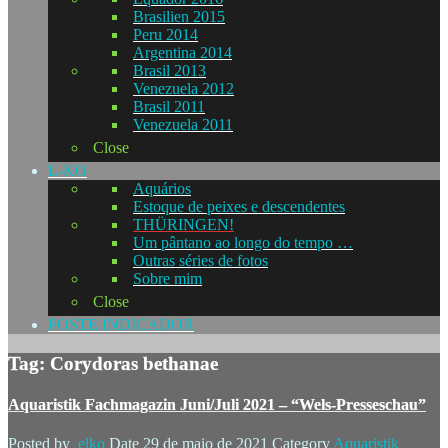
Brasilien 2015
Peru 2014
Argentina 2014
Brasil 2013
Venezuela 2012
Brasil 2011
Venezuela 2011
Close
L-KO
Aquários
Estoque de peixes e descendentes
THÜRINGEN!
Um pântano ao longo do tempo …
Outras séries de fotos
Sobre mim
Close
POSTE INDICADOR
Tag: Corydoras bethanae
Aquaristik Fachmagazin Juni/Juli 2021 – “Wels-Presseschau”
Posted by
elko
Date
29 de maio de 2021
Category
Aquaristik