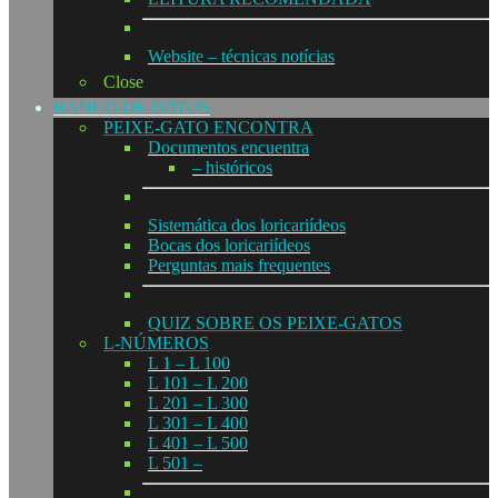
Website – técnicas notícias
Close
BANCO DE DATOS
PEIXE-GATO ENCONTRA
Documentos encuentra
– históricos
Sistemática dos loricariídeos
Bocas dos loricariídeos
Perguntas mais frequentes
QUIZ SOBRE OS PEIXE-GATOS
L-NÚMEROS
L 1 – L 100
L 101 – L 200
L 201 – L 300
L 301 – L 400
L 401 – L 500
L 501 –