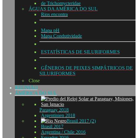
de Trichomycteridae
ÁGUAS DA AMÉRICA DO SUL
Rios encontra
Mapa pH
Mapa Condutividade
ESTATÍSTICAS DE SILURIFORMES
GÊNEROS DE PEIXES SIMPÁTRICOS DE
SILURIFORMES
Close
REUNIÃO
ÁMÉRICA DO SUL
Paraguay 2018
Argentinien 2018
Brasil 2017 (2)
Brasil 2017
Argentina / Chile 2016
Equador 2016