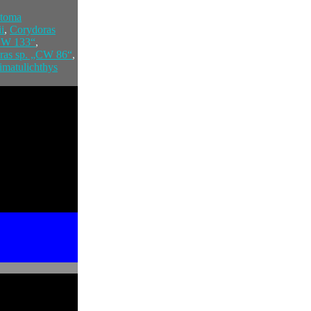
stoma
i
,
Corydoras
„CW 133“
,
ras sp. „CW 86“
,
imatulichthys