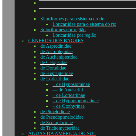
Siluriformes para o sistema do rio
Loricariidae para o sistema do rio
Suluriformes por região
Loricariidae por região
GÊNEROS DOS BAGRES
de Aspredinidae
de Astroblepidae
de Auchenipteridae
de Cetopsidae
de Doradidae
de Heptapteridae
de Loricariidae
– de Hypostominae
— de Ancistrini
– de Loricariinae
– de Hypoptopomatinae
– de Otothyrinae
de Pimelodidae
de Pseudopimelodidae
de Scoloplacidae
de Trichomycteridae
ÁGUAS DA AMÉRICA DO SUL