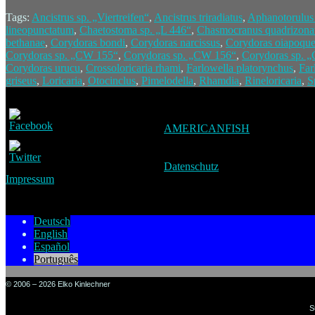
Tags:
Ancistrus sp. „Viertreifen“
,
Ancistrus triradiatus
,
Aphanotorulus 
lineopunctatum
,
Chaetostoma sp. „L 446“
,
Chasmocranus quadrizona
bethanae
,
Corydoras bondi
,
Corydoras narcissus
,
Corydoras oiapoque
Corydoras sp. „CW 155“
,
Corydoras sp. „CW 156“
,
Corydoras sp. 
Corydoras urucu
,
Crossoloricaria rhami
,
Farlowella platorynchus
,
Far
griseus
,
Loricaria
,
Otocinclus
,
Pimelodella
,
Rhamdia
,
Rineloricaria
,
S
AMERICANFISH
Datenschutz
Impressum
Deutsch
English
Español
Português
© 2006 – 2026 Elko Kinlechner
S