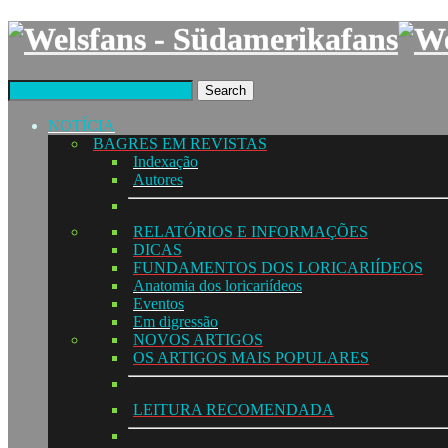
Search
NOTÍCIA
BAGRES EM REVISTAS
Indexação
Autores
RELATÓRIOS E INFORMAÇÕES
DICAS
FUNDAMENTOS DOS LORICARIÍDEOS
Anatomia dos loricariídeos
Eventos
Em digressão
NOVOS ARTIGOS
OS ARTIGOS MAIS POPULARES
LEITURA RECOMENDADA