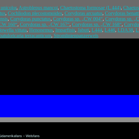
unicolor
,
Astroblepus mancoi
,
Chaetostoma formosae (L 444)
,
Chaeto
tus
,
Cochliodon plecostomoides
,
Corydoras arcuatus
,
Corydoras benatti
nsis
,
Corydoras punctatus
,
Corydoras sp. „CW 004“
,
Corydoras sp. 
„CW 160“
,
Corydoras sp. „CW 167“
,
Corydoras sp. „CW 168“
,
Corydo
lowella vittata
,
Henonemus
,
Imparfinis
,
Jabuti
,
L444
,
L446
,
LDA38
,
L
patuloricaria terracanticum
,
Stromlinienpanzerwels
üdamerikafans – Welsfans