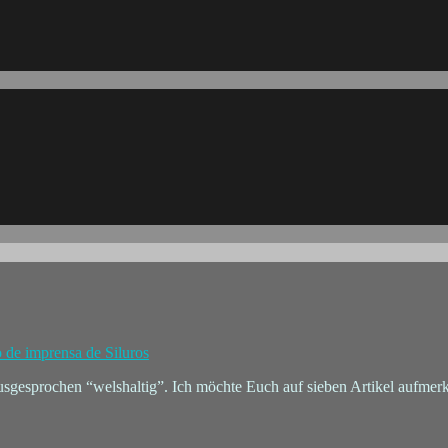
o de imprensa de Siluros
 ausgesprochen “welshaltig”. Ich möchte Euch auf sieben Artikel aufme