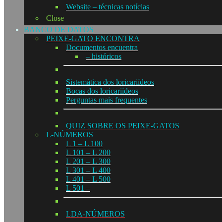
Website – técnicas notícias
Close
BANCO DE DATOS
PEIXE-GATO ENCONTRA
Documentos encuentra
– históricos
Sistemática dos loricariídeos
Bocas dos loricariídeos
Perguntas mais frequentes
QUIZ SOBRE OS PEIXE-GATOS
L-NÚMEROS
L 1 – L 100
L 101 – L 200
L 201 – L 300
L 301 – L 400
L 401 – L 500
L 501 –
LDA-NÚMEROS