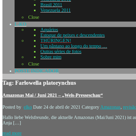
Brasil 2011
Venezuela 2011
Close
L-KO
Aquários
Estoque de peixes e descendentes
THÜRINGEN!
Um pântano ao longo do tempo …
Outras séries de fotos
Sobre mim
Close
POSTE INDICADOR
Tag: Farlowella platorynchus
Amazonas Mai / Juni 2021 – „Wels-Presseschau“
Posted by
elko
Date
24 de abril de 2021
Category
Amazonas
,
revisã
Hallo liebe Welsfreunde, die aktuelle Amazonas (Mai/Juni 2021) ist
Anja […]
read more