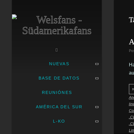
T
A
Po
NUEVAS
Ha
au
BASE DE DATOS
r
REUNIÓNES
Anc
li
AMÉRICA DEL SUR
Co
„C
L-KO
„C
Lim