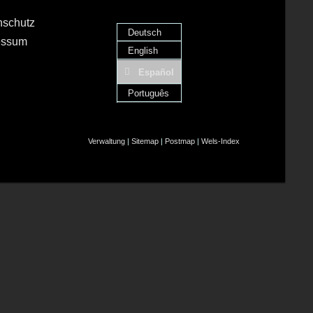
nschutz
Deutsch
essum
English
Español
Português
Verwaltung
|
Sitemap
|
Postmap
|
Wels-Index