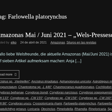
ag: Farlowella platorynchus
mazonas Mai / Juni 2021 – „Wels-Presses
sted by
elko
24 de abril de 2021
Amazonas
,
Siluros en las revistas
llo liebe Welsfreunde, die aktuelle Amazonas (Mai/Juni 2021) 
f sieben Artikel aufmerksam machen: Anja […]
ead more
istrus sp. „Viertreifen“
,
Ancistrus triradiatus
,
Aphanotorulus unicolor
,
Astroblepus m
neopunctatum
,
Chaetostoma sp. „L 446“
,
Chasmocranus quadrizonatus
,
Cochliodon
rydoras bethanae
,
Corydoras bondi
,
Corydoras narcissus
,
Corydoras oiapoquensi
W 133“
,
Corydoras sp. „CW 155“
,
Corydoras sp. „CW 156“
,
Corydoras sp. „CW 160“
W 86“
,
Corydoras urucu
,
Crossoloricaria rhami
,
Farlowella platorynchus
,
Farlowella 
atulichthys griseus
,
Loricaria
,
Otocinclus
,
Pimelodella
,
Rhamdia
,
Rineloricaria
,
Spa