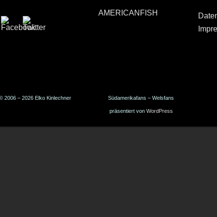
AMERICANFISH
Date
Impr
© 2006 – 2026 Elko Kinlechner
Südamerikafans – Welsfans
präsentiert von
WordPress