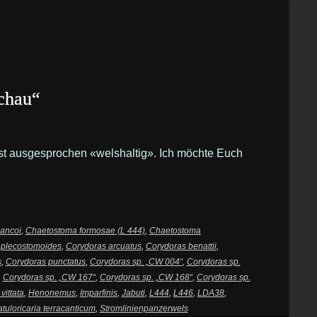
chau“
ist ausgesprochen «welshaltig». Ich möchte Euch
ancoi
,
Chaetostoma formosae (L 444)
,
Chaetostoma
 plecostomoides
,
Corydoras arcuatus
,
Corydoras benattii
,
s
,
Corydoras punctatus
,
Corydoras sp. „CW 004“
,
Corydoras sp.
,
Corydoras sp. „CW 167“
,
Corydoras sp. „CW 168“
,
Corydoras sp.
vittata
,
Henonemus
,
Imparfinis
,
Jabuti
,
L444
,
L446
,
LDA38
,
tuloricaria terracanticum
,
Stromlinienpanzerwels