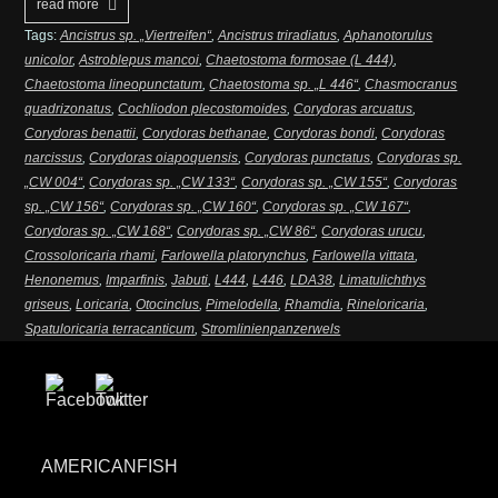
read more
Tags:
Ancistrus sp. „Viertreifen“
,
Ancistrus triradiatus
,
Aphanotorulus
unicolor
,
Astroblepus mancoi
,
Chaetostoma formosae (L 444)
,
Chaetostoma lineopunctatum
,
Chaetostoma sp. „L 446“
,
Chasmocranus
quadrizonatus
,
Cochliodon plecostomoides
,
Corydoras arcuatus
,
Corydoras benattii
,
Corydoras bethanae
,
Corydoras bondi
,
Corydoras
narcissus
,
Corydoras oiapoquensis
,
Corydoras punctatus
,
Corydoras sp.
„CW 004“
,
Corydoras sp. „CW 133“
,
Corydoras sp. „CW 155“
,
Corydoras
sp. „CW 156“
,
Corydoras sp. „CW 160“
,
Corydoras sp. „CW 167“
,
Corydoras sp. „CW 168“
,
Corydoras sp. „CW 86“
,
Corydoras urucu
,
Crossoloricaria rhami
,
Farlowella platorynchus
,
Farlowella vittata
,
Henonemus
,
Imparfinis
,
Jabuti
,
L444
,
L446
,
LDA38
,
Limatulichthys
griseus
,
Loricaria
,
Otocinclus
,
Pimelodella
,
Rhamdia
,
Rineloricaria
,
Spatuloricaria terracanticum
,
Stromlinienpanzerwels
AMERICANFISH