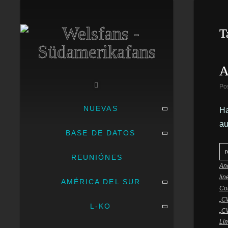
T
A
Po
NUEVAS
Ha
au
BASE DE DATOS
r
REUNIÓNES
Anc
li
AMÉRICA DEL SUR
Co
„C
L-KO
„C
Lim