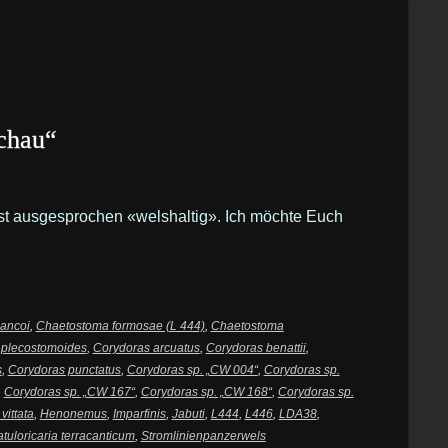
chau“
ist ausgesprochen «welshaltig». Ich möchte Euch
ancoi
,
Chaetostoma formosae (L 444)
,
Chaetostoma
 plecostomoides
,
Corydoras arcuatus
,
Corydoras benattii
,
s
,
Corydoras punctatus
,
Corydoras sp. „CW 004“
,
Corydoras sp.
,
Corydoras sp. „CW 167“
,
Corydoras sp. „CW 168“
,
Corydoras sp.
vittata
,
Henonemus
,
Imparfinis
,
Jabuti
,
L444
,
L446
,
LDA38
,
tuloricaria terracanticum
,
Stromlinienpanzerwels