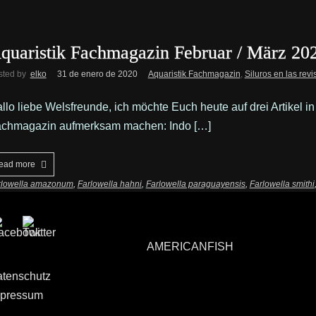
quaristik Fachmagazin Februar / März 20
sted by
elko
31 de enero de 2020
Aquaristik Fachmagazin
,
Siluros en las revi
llo liebe Welsfreunde, ich möchte Euch heute auf drei Artikel i
chmagazin aufmerksam machen: Indo […]
ead more
rlowella amazonum
,
Farlowella hahni
,
Farlowella paraguayensis
,
Farlowella smithi
AMERICANFISH
tenschutz
pressum