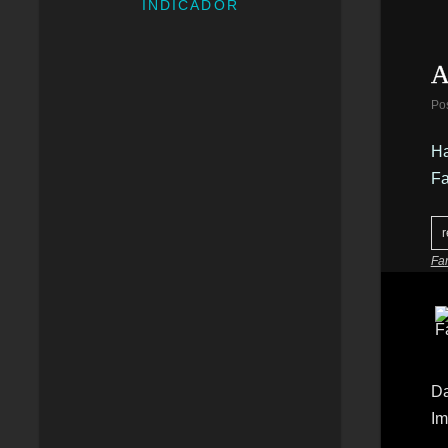
INDICADOR
A
Po
Ha
Fa
r
Fa
Da
Im