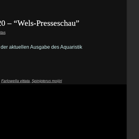
20 – “Wels-Presseschau”
stas
n der aktuellen Ausgabe des Aquaristik
,
Farlowella vittata
,
Spinipterus moijiri