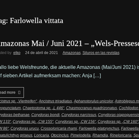
ag: Farlowella vittata
mazonas Mai / Juni 2021 – „Wels-Presses
sted by
elko
24 de abril de 2021
Amazonas
,
Siluros en las revistas
llo liebe Welsfreunde, die aktuelle Amazonas (Mai/Juni 2021) 
f sieben Artikel aufmerksam machen: Anja […]
ead more
istrus sp. „Viertreifen“
,
Ancistrus triradiatus
,
Aphanotorulus unicolor
,
Astroblepus m
neopunctatum
,
Chaetostoma sp. „L 446“
,
Chasmocranus quadrizonatus
,
Cochliodon
rydoras bethanae
,
Corydoras bondi
,
Corydoras narcissus
,
Corydoras oiapoquensi
W 133“
,
Corydoras sp. „CW 155“
,
Corydoras sp. „CW 156“
,
Corydoras sp. „CW 160“
W 86“
,
Corydoras urucu
,
Crossoloricaria rhami
,
Farlowella platorynchus
,
Farlowella 
atulichthys griseus
,
Loricaria
,
Otocinclus
,
Pimelodella
,
Rhamdia
,
Rineloricaria
,
Spa