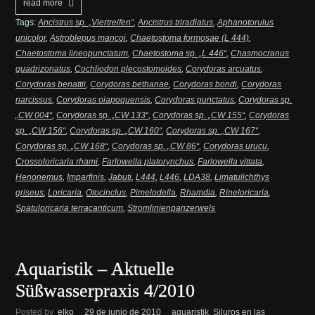
read more
Tags:
Ancistrus sp. „Viertreifen“
,
Ancistrus triradiatus
,
Aphanotorulus
unicolor
,
Astroblepus mancoi
,
Chaetostoma formosae (L 444)
,
Chaetostoma lineopunctatum
,
Chaetostoma sp. „L 446“
,
Chasmocranus
quadrizonatus
,
Cochliodon plecostomoides
,
Corydoras arcuatus
,
Corydoras benattii
,
Corydoras bethanae
,
Corydoras bondi
,
Corydoras
narcissus
,
Corydoras oiapoquensis
,
Corydoras punctatus
,
Corydoras sp.
„CW 004“
,
Corydoras sp. „CW 133“
,
Corydoras sp. „CW 155“
,
Corydoras
sp. „CW 156“
,
Corydoras sp. „CW 160“
,
Corydoras sp. „CW 167“
,
Corydoras sp. „CW 168“
,
Corydoras sp. „CW 86“
,
Corydoras urucu
,
Crossoloricaria rhami
,
Farlowella platorynchus
,
Farlowella vittata
,
Henonemus
,
Imparfinis
,
Jabuti
,
L444
,
L446
,
LDA38
,
Limatulichthys
griseus
,
Loricaria
,
Otocinclus
,
Pimelodella
,
Rhamdia
,
Rineloricaria
,
Spatuloricaria terracanticum
,
Stromlinienpanzerwels
Aquaristik – Aktuelle
Süßwasserpraxis 4/2010
Posted by
elko
29 de junio de 2010
aquaristik
,
Siluros en las