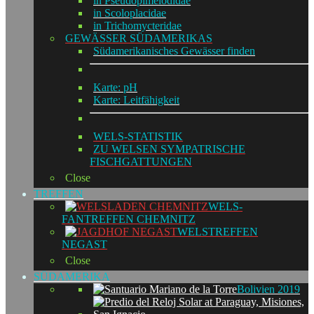
in Pseudopimelodidae
in Scoloplacidae
in Trichomycteridae
GEWÄSSER SÜDAMERIKAS
Südamerikanisches Gewässer finden
Karte: pH
Karte: Leitfähigkeit
WELS-STATISTIK
ZU WELSEN SYMPATRISCHE
FISCHGATTUNGEN
Close
TREFFEN
WELS-
FANTREFFEN CHEMNITZ
WELSTREFFEN
NEGAST
Close
SÜDAMERIKA
Bolivien 2019