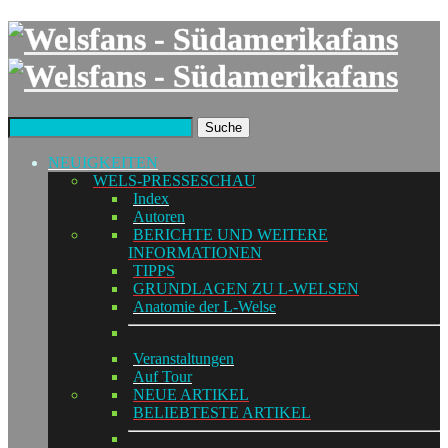
Suche
NEUIGKEITEN
WELS-PRESSESCHAU
Index
Autoren
BERICHTE UND WEITERE
INFORMATIONEN
TIPPS
GRUNDLAGEN ZU L-WELSEN
Anatomie der L-Welse
Veranstaltungen
Auf Tour
NEUE ARTIKEL
BELIEBTESTE ARTIKEL