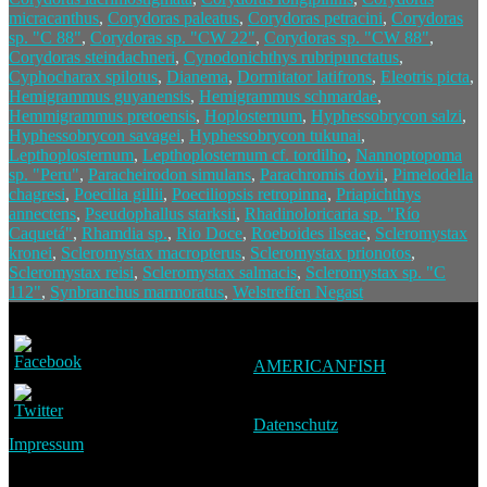
micracanthus
,
Corydoras paleatus
,
Corydoras petracini
,
Corydoras
sp. "C 88"
,
Corydoras sp. "CW 22"
,
Corydoras sp. "CW 88"
,
Corydoras steindachneri
,
Cynodonichthys rubripunctatus
,
Cyphocharax spilotus
,
Dianema
,
Dormitator latifrons
,
Eleotris picta
,
Hemigrammus guyanensis
,
Hemigrammus schmardae
,
Hemmigrammus pretoensis
,
Hoplosternum
,
Hyphessobrycon salzi
,
Hyphessobrycon savagei
,
Hyphessobrycon tukunai
,
Lepthoplosternum
,
Lepthoplosternum cf. tordilho
,
Nannoptopoma
sp. "Peru"
,
Paracheirodon simulans
,
Parachromis dovii
,
Pimelodella
chagresi
,
Poecilia gillii
,
Poeciliopsis retropinna
,
Priapichthys
annectens
,
Pseudophallus starksii
,
Rhadinoloricaria sp. "Río
Caquetá"
,
Rhamdia sp.
,
Rio Doce
,
Roeboides ilseae
,
Scleromystax
kronei
,
Scleromystax macropterus
,
Scleromystax prionotos
,
Scleromystax reisi
,
Scleromystax salmacis
,
Scleromystax sp. "C
112"
,
Synbranchus marmoratus
,
Welstreffen Negast
AMERICANFISH
Datenschutz
Impressum