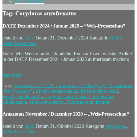
WEGWEISER
Tag: Corydoras aurofrenatus
DATZ Dezember 2024 / Januar 2025 – “Wels-Presseschau”
erstellt von
elko
Datum
21. Dezember 2024
Kategorie
DATZ
,
Wels-Presseschau
Hallo liebe Welsfreunde, ich möchte Euch auf zwei welsige Artikel
in der DATZ Dezember 2024 / Januar 2025 aufmerksam machen:
[…]
read more
Tags:
Ancistrus sp. "L 528"
,
Ancistrus sp. "Paraguay"
,
Ancistrus sp.
"Rio Paraguay"
,
Brochis haraldschultzi
,
Brochis isbrueckeri
,
Brochis noelkempffi
,
Corydoras aurofrenatus
,
Hoplisoma
albolineatum
,
Hoplisoma sterbai
,
Hoplosternum littorale
Amazonas November / Dezember 2020 – „Wels-Presseschau“
erstellt von
elko
Datum
31. Oktober 2020
Kategorie
Amazonas
,
Wels-Presseschau