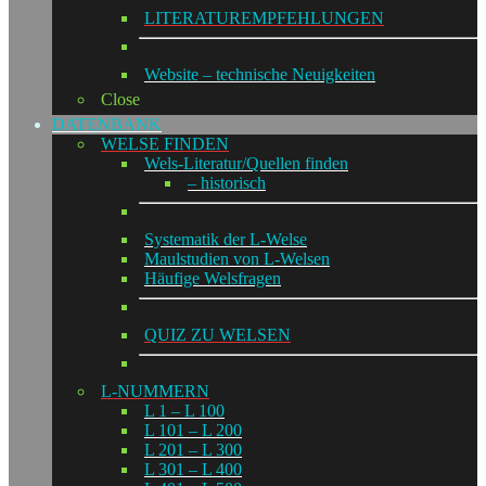
LITERATUREMPFEHLUNGEN
Website – technische Neuigkeiten
Close
DATENBANK
WELSE FINDEN
Wels-Literatur/Quellen finden
– historisch
Systematik der L-Welse
Maulstudien von L-Welsen
Häufige Welsfragen
QUIZ ZU WELSEN
L-NUMMERN
L 1 – L 100
L 101 – L 200
L 201 – L 300
L 301 – L 400