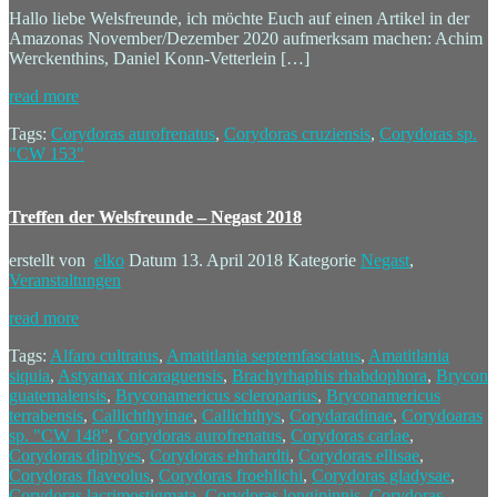
Hallo liebe Welsfreunde, ich möchte Euch auf einen Artikel in der
Amazonas November/Dezember 2020 aufmerksam machen: Achim
Werckenthins, Daniel Konn-Vetterlein […]
read more
Tags:
Corydoras aurofrenatus
,
Corydoras cruziensis
,
Corydoras sp.
"CW 153"
Treffen der Welsfreunde – Negast 2018
erstellt von
elko
Datum
13. April 2018
Kategorie
Negast
,
Veranstaltungen
read more
Tags:
Alfaro cultratus
,
Amatitlania septemfasciatus
,
Amatitlania
siquia
,
Astyanax nicaraguensis
,
Brachyrhaphis rhabdophora
,
Brycon
guatemalensis
,
Bryconamericus scleroparius
,
Bryconamericus
terrabensis
,
Callichthyinae
,
Callichthys
,
Corydaradinae
,
Corydoaras
sp. "CW 148"
,
Corydoras aurofrenatus
,
Corydoras carlae
,
Corydoras diphyes
,
Corydoras ehrhardti
,
Corydoras ellisae
,
Corydoras flaveolus
,
Corydoras froehlichi
,
Corydoras gladysae
,
Corydoras lacrimostigmata
,
Corydoras longipinnis
,
Corydoras