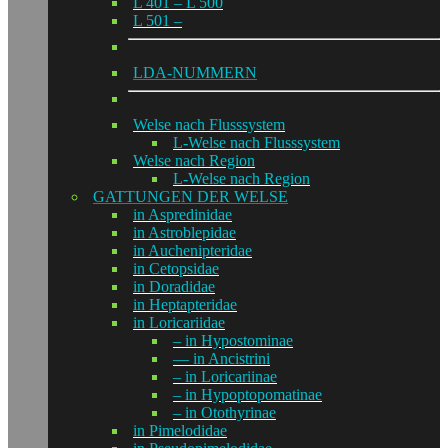
L 401 – L 500
L 501 –
LDA-NUMMERN
Welse nach Flusssystem
L-Welse nach Flusssystem
Welse nach Region
L-Welse nach Region
GATTUNGEN DER WELSE
in Aspredinidae
in Astroblepidae
in Auchenipteridae
in Cetopsidae
in Doradidae
in Heptapteridae
in Loricariidae
– in Hypostominae
— in Ancistrini
– in Loricariinae
– in Hypoptopomatinae
– in Otothyrinae
in Pimelodidae