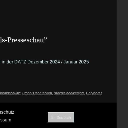
s-Presseschau”
kel in der DATZ Dezember 2024 / Januar 2025
haraldschultzi
,
Brochis isbrueckeri
,
Brochis noelkempffi
,
Corydoras
nschutz
Deutsch
essum