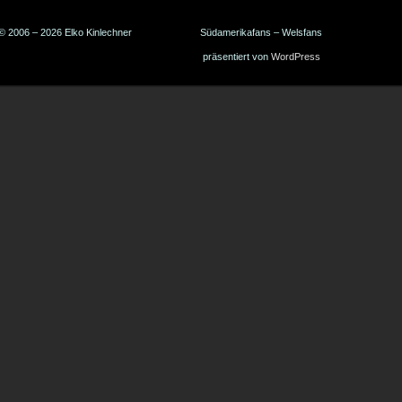
© 2006 – 2026 Elko Kinlechner
Südamerikafans – Welsfans
präsentiert von
WordPress