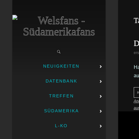
T
D
ers
NEUIGKEITEN
Ha
au
DATENBANK
r
TREFFEN
Anc
aur
SÜDAMERIKA
L-KO