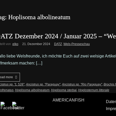
ag: Hoplisoma albolineatum
ATZ Dezember 2024 / Januar 2025 – “Wel
tellt von
elko
21. Dezember 2024
DATZ
,
Wels-Presseschau
llo liebe Welsfreunde, ich möchte Euch auf zwei welsige Arti
fmerksam machen: […]
ead more
istrus sp. "L 528"
,
Ancistrus sp. "Paraguay"
,
Ancistrus sp. "Rio Paraguay"
,
Brochis 
ofrenatus
,
Hoplisoma albolineatum
,
Hoplisoma sterbai
,
Hoplosternum littorale
AMERICANFISH
Date
Impr