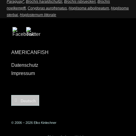
Paraguay"
,
Brochis haraldschultzi
,
Brochis isbrueckeri
,
Brochis
noelkempffi
,
Corydoras aurofrenatus
,
Hoplisoma albolineatum
,
Hoplisoma
sterbai
,
Hoplosternum littorale
AMERICANFISH
Datenschutz
Impressum
Deutsch
© 2006 – 2026 Elko Kinlechner