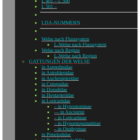
L 401 – L 500
L 501 –
LDA-NUMMERN
Welse nach Flusssystem
L-Welse nach Flusssystem
Welse nach Region
L-Welse nach Region
GATTUNGEN DER WELSE
in Aspredinidae
in Astroblepidae
in Auchenipteridae
in Cetopsidae
in Doradidae
in Heptapteridae
in Loricariidae
– in Hypostominae
— in Ancistrini
– in Loricariinae
– in Hypoptopomatinae
– in Otothyrinae
in Pimelodidae