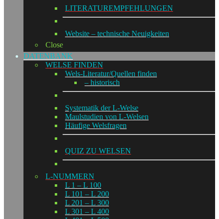
LITERATUREMPFEHLUNGEN
Website – technische Neuigkeiten
Close
DATENBANK
WELSE FINDEN
Wels-Literatur/Quellen finden
– historisch
Systematik der L-Welse
Maulstudien von L-Welsen
Häufige Welsfragen
QUIZ ZU WELSEN
L-NUMMERN
L 1 – L 100
L 101 – L 200
L 201 – L 300
L 301 – L 400