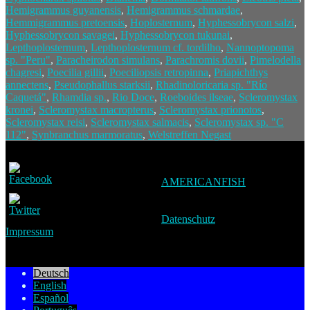
Hemigrammus guyanensis
,
Hemigrammus schmardae
,
Hemmigrammus pretoensis
,
Hoplosternum
,
Hyphessobrycon salzi
,
Hyphessobrycon savagei
,
Hyphessobrycon tukunai
,
Lepthoplosternum
,
Lepthoplosternum cf. tordilho
,
Nannoptopoma
sp. "Peru"
,
Paracheirodon simulans
,
Parachromis dovii
,
Pimelodella
chagresi
,
Poecilia gillii
,
Poeciliopsis retropinna
,
Priapichthys
annectens
,
Pseudophallus starksii
,
Rhadinoloricaria sp. "Río
Caquetá"
,
Rhamdia sp.
,
Rio Doce
,
Roeboides ilseae
,
Scleromystax
kronei
,
Scleromystax macropterus
,
Scleromystax prionotos
,
Scleromystax reisi
,
Scleromystax salmacis
,
Scleromystax sp. "C
112"
,
Synbranchus marmoratus
,
Welstreffen Negast
AMERICANFISH
Datenschutz
Impressum
Deutsch
English
Español