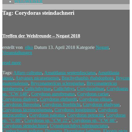
WEGWEISER
Tag: Corydoras steindachneri
Treffen der Welsfreunde – Negast 2018
erstellt von
elko
Datum
13. April 2018
Kategorie
Negast
,
Veranstaltungen
read more
Tags:
Alfaro cultratus
,
Amatitlania septemfasciatus
,
Amatitlania
siquia
,
Astyanax nicaraguensis
,
Brachyrhaphis rhabdophora
,
Brycon
guatemalensis
,
Bryconamericus scleroparius
,
Bryconamericus
terrabensis
,
Callichthyinae
,
Callichthys
,
Corydaradinae
,
Corydoaras
sp. "CW 148"
,
Corydoras aurofrenatus
,
Corydoras carlae
,
Corydoras diphyes
,
Corydoras ehrhardti
,
Corydoras ellisae
,
Corydoras flaveolus
,
Corydoras froehlichi
,
Corydoras gladysae
,
Corydoras lacrimostigmata
,
Corydoras longipinnis
,
Corydoras
micracanthus
,
Corydoras paleatus
,
Corydoras petracini
,
Corydoras
sp. "C 88"
,
Corydoras sp. "CW 22"
,
Corydoras sp. "CW 88"
,
Corydoras steindachneri
,
Cynodonichthys rubripunctatus
,
Cyphocharax spilotus
,
Dianema
,
Dormitator latifrons
,
Eleotris picta
,