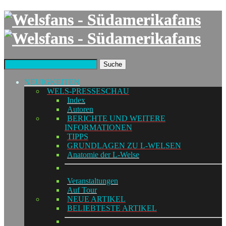
Suche
NEUIGKEITEN
WELS-PRESSESCHAU
Index
Autoren
BERICHTE UND WEITERE
INFORMATIONEN
TIPPS
GRUNDLAGEN ZU L-WELSEN
Anatomie der L-Welse
Veranstaltungen
Auf Tour
NEUE ARTIKEL
BELIEBTESTE ARTIKEL