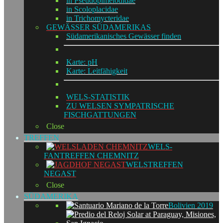
in Pseudopimelodidae
in Scoloplacidae
in Trichomycteridae
GEWÄSSER SÜDAMERIKAS
Südamerikanisches Gewässer finden
Karte: pH
Karte: Leitfähigkeit
WELS-STATISTIK
ZU WELSEN SYMPATRISCHE
FISCHGATTUNGEN
Close
TREFFEN
WELS-
FANTREFFEN CHEMNITZ
WELSTREFFEN
NEGAST
Close
SÜDAMERIKA
Bolivien 2019