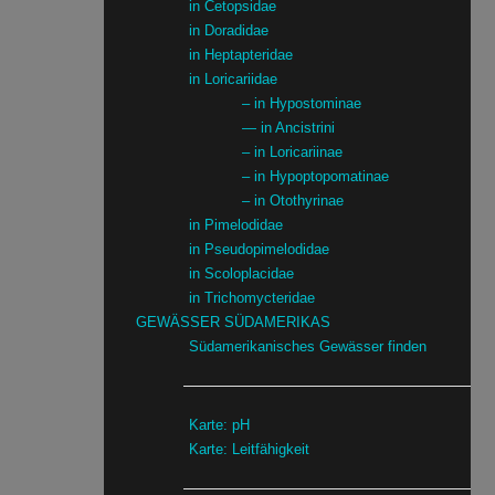
in Cetopsidae
in Doradidae
in Heptapteridae
in Loricariidae
– in Hypostominae
— in Ancistrini
– in Loricariinae
– in Hypoptopomatinae
– in Otothyrinae
in Pimelodidae
in Pseudopimelodidae
in Scoloplacidae
in Trichomycteridae
GEWÄSSER SÜDAMERIKAS
Südamerikanisches Gewässer finden
Karte: pH
Karte: Leitfähigkeit