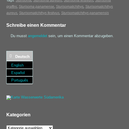
Tags:
Sturisoma
,
Sturisoma aureum
,
Sturisoma festivum
,
Sturisoma
graffini
,
Sturisoma panamense
,
Sturisomatichthys
,
Sturisomatichthys
aureus
,
Sturisomatichthys festivus
,
Sturisomatichthys panamensis
Schreibe einen Kommentar
Du musst
angemeldet
sein, um einen Kommentar abzugeben.
Deutsch
English
Español
Português
Kategorien
Kategorien