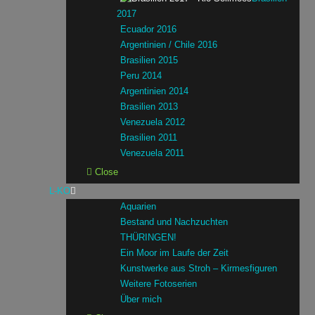
2017
Ecuador 2016
Argentinien / Chile 2016
Brasilien 2015
Peru 2014
Argentinien 2014
Brasilien 2013
Venezuela 2012
Brasilien 2011
Venezuela 2011
Close
L-KO
Aquarien
Bestand und Nachzuchten
THÜRINGEN!
Ein Moor im Laufe der Zeit
Kunstwerke aus Stroh – Kirmesfiguren
Weitere Fotoserien
Über mich