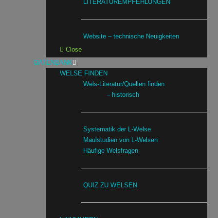
LITERATUREMPFEHLUNGEN
Website – technische Neuigkeiten
Close
DATENBANK
WELSE FINDEN
Wels-Literatur/Quellen finden
– historisch
Systematik der L-Welse
Maulstudien von L-Welsen
Häufige Welsfragen
QUIZ ZU WELSEN