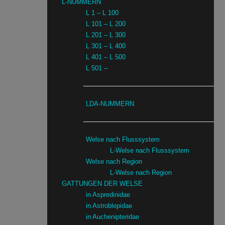
L-NUMMERN
L 1 – L 100
L 101 – L 200
L 201 – L 300
L 301 – L 400
L 401 – L 500
L 501 –
LDA-NUMMERN
Welse nach Flusssystem
L-Welse nach Flusssystem
Welse nach Region
L-Welse nach Region
GATTUNGEN DER WELSE
in Aspredinidae
in Astroblepidae
in Auchenipteridae