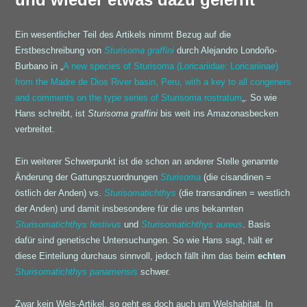
Ein wesentlicher Teil des Artikels nimmt Bezug auf die
Erstbeschreibung von
Sturisoma graffini
durch Alejandro Londoño-
Burbano in „
A new species of Sturisoma (Loricariidae: Loricariinae)
from the Madre de Dios River basin, Peru, with a key to all congeners
and comments on the type series of Sturisoma rostratum
„. So wie
Hans schreibt, ist
Sturisoma graffini
bis weit ins Amazonasbecken
verbreitet.
Ein weiterer Schwerpunkt ist die schon an anderer Stelle genannte
Änderung der Gattungszuordnungen
Sturisoma
(die cisandinen =
östlich der Anden) vs.
Sturisomatichthys
(die transandinen = westlich
der Anden) und damit insbesondere für die uns bekannten
Sturisomatichthys festivus
und
Sturisomatichthys aureus
. Basis
dafür sind genetische Untersuchungen. So wie Hans sagt, hält er
diese Einteilung durchaus sinnvoll, jedoch fällt ihm das beim
echten
Sturisomatichthys panamensis
schwer.
Zwar kein Wels-Artikel, so geht es doch auch um Welshabitat. In