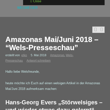
Close
WEGWEISER
Amazonas Mai/Juni 2018 –
“Wels-Presseschau”
erstellt von
elko
5. Mai 2018
Amazonas
,
Wels-
Presseschau
Antwort schreiben
Hallo liebe Welsfreunde,
heute möchte ich Euch auf einen welsigen Artikel in der Amazonas
Mai/Juni 2018 aufmerksam machen:
Hans-Georg Evers „Störwelsiges –
und wieder etwas dazu gelernt“