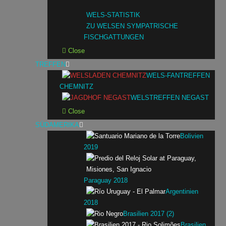
WELS-STATISTIK
ZU WELSEN SYMPATRISCHE
FISCHGATTUNGEN
Close
TREFFEN
WELS-FANTREFFEN
CHEMNITZ
WELSTREFFEN NEGAST
Close
SÜDAMERIKA
Bolivien
2019
Paraguay 2018
Argentinien
2018
Brasilien 2017 (2)
Brasilien