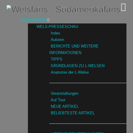
NEUIGKEITEN
WELS-PRESSESCHAU
Index
Autoren
BERICHTE UND WEITERE
INFORMATIONEN
TIPPS
GRUNDLAGEN ZU L-WELSEN
Anatomie der L-Welse
Veranstaltungen
Auf Tour
NEUE ARTIKEL
BELIEBTESTE ARTIKEL