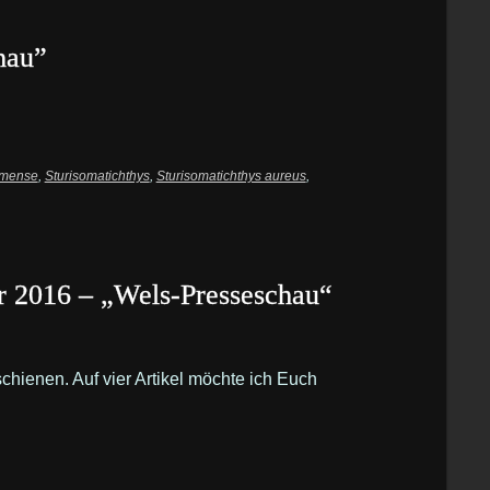
hau”
amense
,
Sturisomatichthys
,
Sturisomatichthys aureus
,
r 2016 – „Wels-Presseschau“
chienen. Auf vier Artikel möchte ich Euch