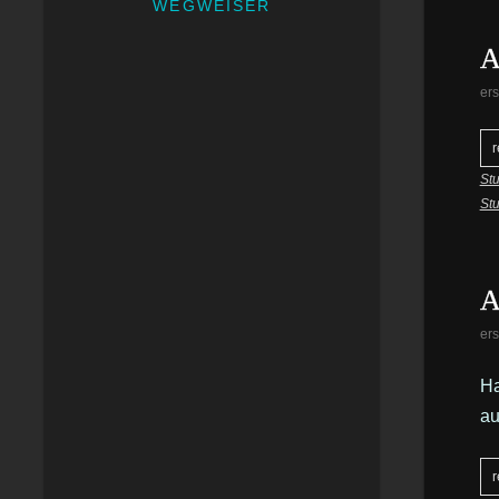
WEGWEISER
A
ers
r
St
Stu
A
ers
Ha
au
r