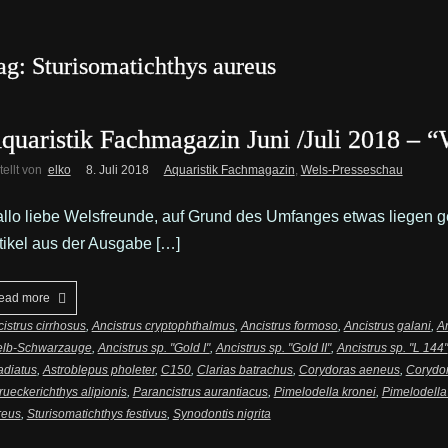
ag: Sturisomatichthys aureus
quaristik Fachmagazin Juni /Juli 2018 – 
tellt von
elko
8. Juli 2018
Aquaristik Fachmagazin
,
Wels-Presseschau
llo liebe Welsfreunde, auf Grund des Umfanges etwas liegen 
tikel aus der Ausgabe […]
ead more
istrus cirrhosus
,
Ancistrus cryptophthalmus
,
Ancistrus formoso
,
Ancistrus galani
,
An
elb-Schwarzauge
,
Ancistrus sp. "Gold I"
,
Ancistrus sp. "Gold II"
,
Ancistrus sp. "L 144"
radiatus
,
Astroblepus pholeter
,
C150
,
Clarias batrachus
,
Corydoras aeneus
,
Corydor
rueckerichthys alipionis
,
Parancistrus aurantiacus
,
Pimelodella kronei
,
Pimelodella
reus
,
Sturisomatichthys festivus
,
Synodontis nigrita