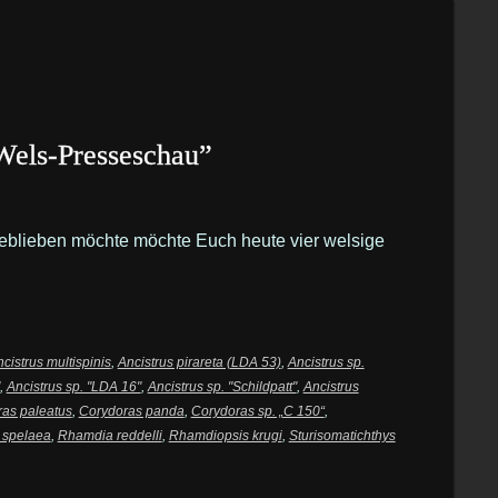
“Wels-Presseschau”
geblieben möchte möchte Euch heute vier welsige
cistrus multispinis
,
Ancistrus pirareta (LDA 53)
,
Ancistrus sp.
,
Ancistrus sp. "LDA 16"
,
Ancistrus sp. "Schildpatt"
,
Ancistrus
as paleatus
,
Corydoras panda
,
Corydoras sp. „C 150“
,
 spelaea
,
Rhamdia reddelli
,
Rhamdiopsis krugi
,
Sturisomatichthys