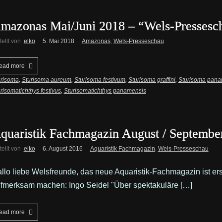
mazonas Mai/Juni 2018 – “Wels-Pressesc
tellt von
elko
5. Mai 2018
Amazonas
,
Wels-Presseschau
ead more
urisoma
,
Sturisoma aureum
,
Sturisoma festivum
,
Sturisoma graffini
,
Sturisoma pan
risomatichthys festivus
,
Sturisomatichthys panamensis
quaristik Fachmagazin August / Septembe
tellt von
elko
6. August 2016
Aquaristik Fachmagazin
,
Wels-Presseschau
llo liebe Welsfreunde, das neue Aquaristik-Fachmagazin ist ers
fmerksam machen: Ingo Seidel "Über spektakuläre […]
ead more