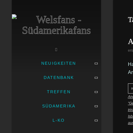
T
A
ers
NEUIGKEITEN
Ha
Ar
DATENBANK
r
TREFFEN
Anc
"G
SÜDAMERIKA
tri
Isb
L-KO
au