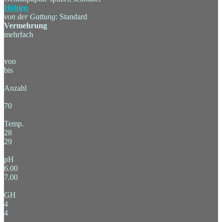
Höhlen
von der Gattung
: Standard
Vermehrung
mehrfach
von
bis
Anzahl
70
Temp.
28
29
pH
6.00
7.00
GH
4
4