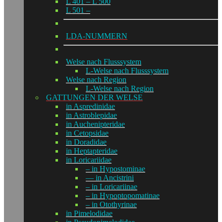
L 401 – L 500
L 501 –
LDA-NUMMERN
Welse nach Flusssystem
L-Welse nach Flusssystem
Welse nach Region
L-Welse nach Region
GATTUNGEN DER WELSE
in Aspredinidae
in Astroblepidae
in Auchenipteridae
in Cetopsidae
in Doradidae
in Heptapteridae
in Loricariidae
– in Hypostominae
— in Ancistrini
– in Loricariinae
– in Hypoptopomatinae
– in Otothyrinae
in Pimelodidae