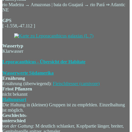
rio Madeira → Amazonas | baia do Guajará → rio Pará ⇒ Atlantic
NE
GPS
[ -1.558,-47.112 ]
Wassertyp
Klarwasser
Leporacanthicus - Übersicht der Habitate
Wasserwerte Südamerika
Ernährung
Ernährung (überwiegend):
Fleischfresser (carnivore)
Frisst Pflanzen
nicht bekannt
Haltungsart
Die Haltung in (kleinen) Gruppen ist zu empfehlen. Einzelhaltung
ist möglich.
Geschlechts-
unterschied
von der Gattung
: M deutlich schlanker, Kopfpartie länger, breiter,
Genitalpapille spitzer, schmaler