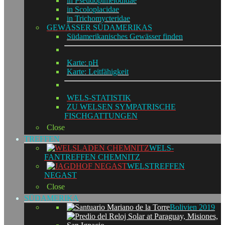
in Pseudopimelodidae
in Scoloplacidae
in Trichomycteridae
GEWÄSSER SÜDAMERIKAS
Südamerikanisches Gewässer finden
Karte: pH
Karte: Leitfähigkeit
WELS-STATISTIK
ZU WELSEN SYMPATRISCHE
FISCHGATTUNGEN
Close
TREFFEN
WELS-
FANTREFFEN CHEMNITZ
WELSTREFFEN
NEGAST
Close
SÜDAMERIKA
Bolivien 2019