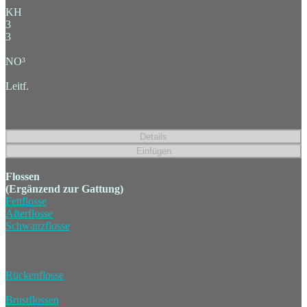
KH
3
3
NO³
Leitf.
Flossen
(Ergänzend zur Gattung)
Fettflosse
Afterflosse
Schwanzflosse
Rückenflosse
Brustflossen