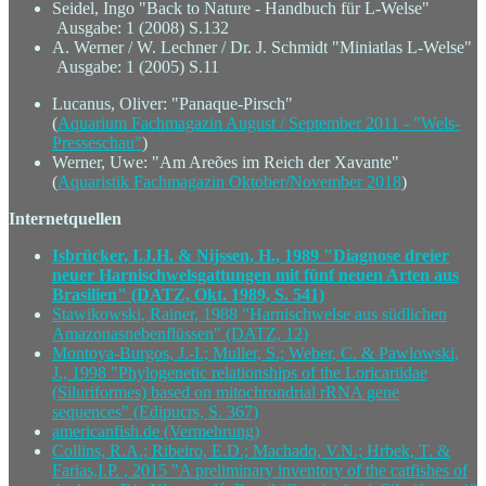
Seidel, Ingo "Back to Nature - Handbuch für L-Welse"
Ausgabe: 1 (2008) S.132
A. Werner / W. Lechner / Dr. J. Schmidt "Miniatlas L-Welse"
Ausgabe: 1 (2005) S.11
Lucanus, Oliver: "Panaque-Pirsch"
(
Aquarium Fachmagazin August / September 2011 - "Wels-
Presseschau"
)
Werner, Uwe: "Am Areões im Reich der Xavante"
(
Aquaristik Fachmagazin Oktober/November 2018
)
Internetquellen
Isbrücker, I.J.H. & Nijssen, H., 1989 "Diagnose dreier
neuer Harnischwelsgattungen mit fünf neuen Arten aus
Brasilien" (DATZ, Okt. 1989, S. 541)
Stawikowski, Rainer, 1988 "Harnischwelse aus südlichen
Amazonasnebenflüssen" (DATZ, 12)
Montoya-Burgos, J.-I.; Muller, S.; Weber, C. & Pawlowski,
J., 1998 "Phylogenetic relationships of the Loricariidae
(Siluriformes) based on mitochrondrial rRNA gene
sequences" (Edipucrs, S. 367)
americanfish.de (Vermehrung)
Collins, R.A.; Ribeiro, E.D.; Machado, V.N.; Hrbek, T. &
Farias,I.P. , 2015 "A preliminary inventory of the catfishes of