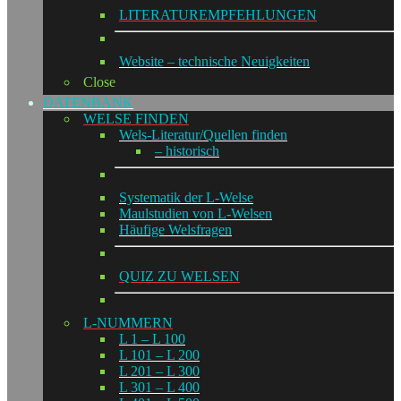
LITERATUREMPFEHLUNGEN
Website – technische Neuigkeiten
Close
DATENBANK
WELSE FINDEN
Wels-Literatur/Quellen finden
– historisch
Systematik der L-Welse
Maulstudien von L-Welsen
Häufige Welsfragen
QUIZ ZU WELSEN
L-NUMMERN
L 1 – L 100
L 101 – L 200
L 201 – L 300
L 301 – L 400