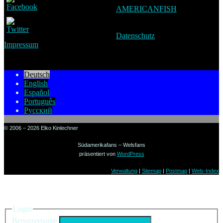
AMERICANFISH
Datenschutz
Impressum
Deutsch
English
Español
Português
Русский
© 2006 – 2026 Elko Kinlechner
Südamerikafans – Welsfans
präsentiert von
WordPress
Verwaltung
|
Sitemap
|
Postmap
|
Wels-Index
Einloggen
Login
Benutzername