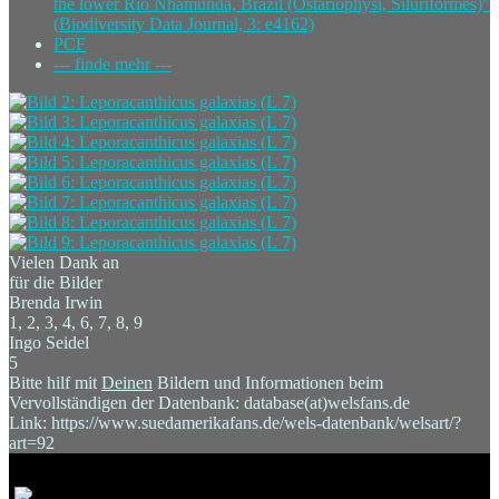
the lower Rio Nhamundá, Brazil (Ostariophysi, Siluriformes)"
(Biodiversity Data Journal, 3: e4162)
PCF
--- finde mehr ---
Vielen Dank an
für die Bilder
Brenda Irwin
1, 2, 3, 4, 6, 7, 8, 9
Ingo Seidel
5
Bitte hilf mit
Deinen
Bildern und Informationen beim
Vervollständigen der Datenbank: database(at)welsfans.de
Link: https://www.suedamerikafans.de/wels-datenbank/welsart/?
art=92