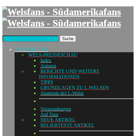
Suche
NEUIGKEITEN
WELS-PRESSESCHAU
Index
Autoren
BERICHTE UND WEITERE
INFORMATIONEN
TIPPS
GRUNDLAGEN ZU L-WELSEN
Anatomie der L-Welse
Veranstaltungen
Auf Tour
NEUE ARTIKEL
BELIEBTESTE ARTIKEL