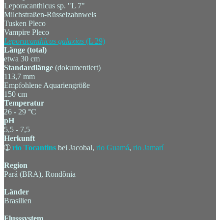
Leporacanthicus sp. "L 7"
Milchstraßen-Rüsselzahnwels
Tusken Pleco
Vampire Pleco
Leporacanthicus
galaxias
(L 29)
Länge (total)
etwa 30 cm
Standardlänge
(dokumentiert)
113,7 mm
Empfohlene Aquariengröße
150 cm
Temperatur
26 - 29 °C
pH
5,5 - 7,5
Herkunft
➀
rio Tocantins
bei Jacobal,
rio Guamá
,
rio Jamarí
Region
Pará (BRA), Rondônia
Länder
Brasilien
Flusssystem