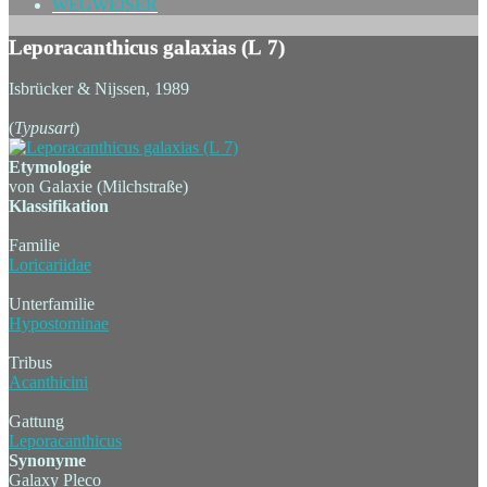
WEGWEISER
Leporacanthicus galaxias (L 7)
Isbrücker & Nijssen, 1989
(
Typusart
)
Etymologie
von Galaxie (Milchstraße)
Klassifikation
Familie
Loricariidae
Unterfamilie
Hypostominae
Tribus
Acanthicini
Gattung
Leporacanthicus
Synonyme
Galaxy Pleco