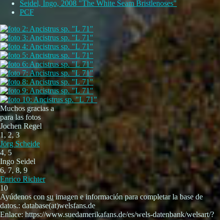
Seidel, Ingo, 2008 "The White Seam Bristlenoses"
PCF
Muchos gracias a
para las fotos
Jochen Regel
1, 2, 3
Jörg Scheide
4, 5
Ingo Seidel
6, 7, 8, 9
Enrico Richter
10
Ayúdenos con
su
imagen e información para completar la base de
datos.: database(at)welsfans.de
Enlace: https://www.suedamerikafans.de/es/wels-datenbank/welsart/?