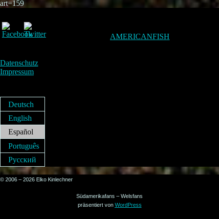
art=159
AMERICANFISH
Datenschutz
Impressum
Deutsch
English
Español
Português
Русский
© 2006 – 2026 Elko Kinlechner
Südamerikafans – Welsfans
präsentiert von
WordPress