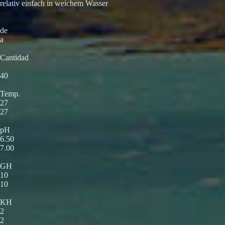
relativ einfach in weichem Wasser
de
a
Cantidad
40
Temp.
27
27
pH
6.50
7.00
GH
10
10
KH
2
2