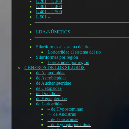
L 201 – L 300
L 301 – L 400
L 401 – L 500
L 501 –
LDA-NÚMEROS
Siluriformes al sistema del río
Loricariidae al sistema del río
Siluriformes por región
Loricariidae por región
GÉNEROS DE LOS SILUROS
de Aspredinidae
de Astroblepidae
de Auchenipteridae
de Cetopsidae
de Doradidae
de Heptapteridae
de Loricariidae
– de Hypostominae
— de Ancistrini
– de Loricariinae
– de Hypoptopomatinae