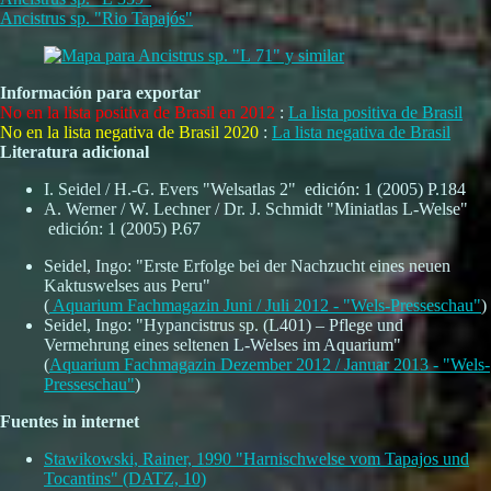
Ancistrus sp. "Rio Tapajós"
Información para exportar
No en la lista positiva de Brasil en 2012
:
La lista positiva de Brasil
No en la lista negativa de Brasil 2020
:
La lista negativa de Brasil
Literatura adicional
I. Seidel / H.-G. Evers "Welsatlas 2" edición: 1 (2005) P.184
A. Werner / W. Lechner / Dr. J. Schmidt "Miniatlas L-Welse"
edición: 1 (2005) P.67
Seidel, Ingo: "Erste Erfolge bei der Nachzucht eines neuen
Kaktuswelses aus Peru"
(
Aquarium Fachmagazin Juni / Juli 2012 - "Wels-Presseschau"
)
Seidel, Ingo: "Hypancistrus sp. (L401) – Pflege und
Vermehrung eines seltenen L-Welses im Aquarium"
(
Aquarium Fachmagazin Dezember 2012 / Januar 2013 - "Wels-
Presseschau"
)
Fuentes in internet
Stawikowski, Rainer, 1990 "Harnischwelse vom Tapajos und
Tocantins" (DATZ, 10)