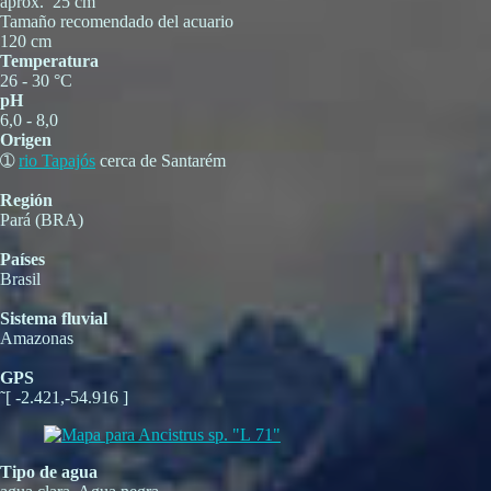
aprox. 25 cm
Tamaño recomendado del acuario
120 cm
Temperatura
26 - 30 °C
pH
6,0 - 8,0
Origen
➀
rio Tapajós
cerca de Santarém
Región
Pará (BRA)
Países
Brasil
Sistema fluvial
Amazonas
GPS
˜[ -2.421,-54.916 ]
Tipo de agua