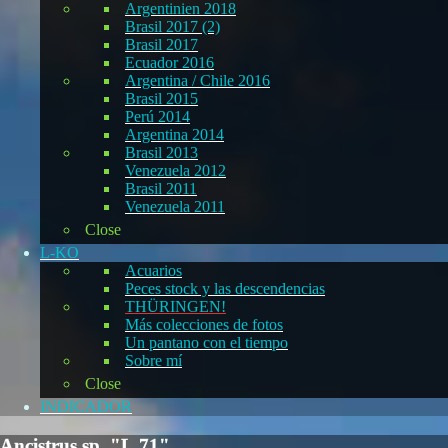
Argentinien 2018
Brasil 2017 (2)
Brasil 2017
Ecuador 2016
Argentina / Chile 2016
Brasil 2015
Perú 2014
Argentina 2014
Brasil 2013
Venezuela 2012
Brasil 2011
Venezuela 2011
Close
L-KO
Acuarios
Peces stock y las descendencias
THÜRINGEN!
Más colecciones de fotos
Un pantano con el tiempo
Sobre mí
Close
INDICADOR
Ancistrus sp. "L 71"