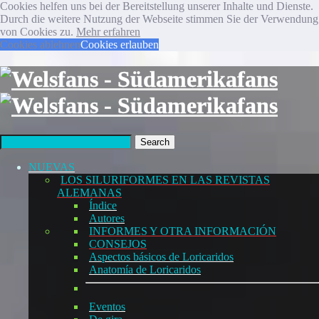
Cookies helfen uns bei der Bereitstellung unserer Inhalte und Dienste.
Durch die weitere Nutzung der Webseite stimmen Sie der Verwendung
von Cookies zu.
Mehr erfahren
Cookies ablehnen
Cookies erlauben
Search
NUEVAS
LOS SILURIFORMES EN LAS REVISTAS
ALEMANAS
Índice
Autores
INFORMES Y OTRA INFORMACIÓN
CONSEJOS
Aspectos básicos de Loricaridos
Anatomía de Loricaridos
Eventos