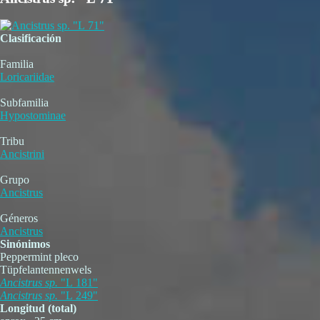
Clasificación
Familia
Loricariidae
Subfamilia
Hypostominae
Tribu
Ancistrini
Grupo
Ancistrus
Géneros
Ancistrus
Sinónimos
Peppermint pleco
Tüpfelantennenwels
Ancistrus
sp.
"L 181"
Ancistrus
sp.
"L 249"
Longitud (total)