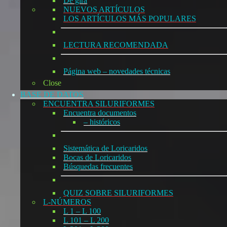
De gira
NUEVOS ARTÍCULOS
LOS ARTÍCULOS MÁS POPULARES
LECTURA RECOMENDADA
Página web – novedades técnicas
Close
BASE DE DATOS
ENCUENTRA SILURIFORMES
Encuentra documentos
– históricos
Sistemática de Loricaridos
Bocas de Loricaridos
Búsquedas frecuentes
QUIZ SOBRE SILURIFORMES
L-NÚMEROS
L 1 – L 100
L 101 – L 200