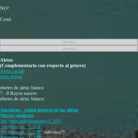
NO³
Cond.
Aletas
(Complementario con respecto al género)
Aleta caudal
aleta dorsal
ribetes de aleta: blanco
7 - 8 Rayos suaves
ribetes de aleta: blanco
Ancistrus - visión general de las aletas
Siluros similares
Ancistrus dolichopterus (L 183)
Ancistrus sp. "L 213"
Ancistrus sp. "L 289"
(idéntico?)
Ancistrus sp. "L 359"